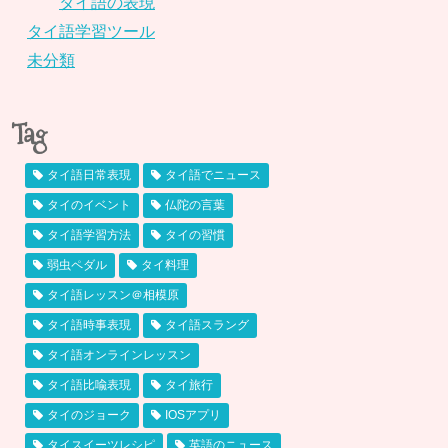
タイ語の表現
タイ語学習ツール
未分類
Tag
タイ語日常表現
タイ語でニュース
タイのイベント
仏陀の言葉
タイ語学習方法
タイの習慣
弱虫ペダル
タイ料理
タイ語レッスン＠相模原
タイ語時事表現
タイ語スラング
タイ語オンラインレッスン
タイ語比喩表現
タイ旅行
タイのジョーク
IOSアプリ
タイスイーツレシピ
英語のニュース