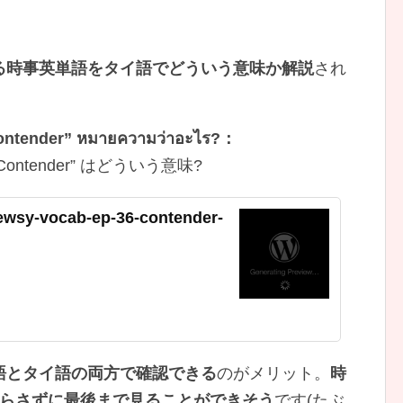
る時事英単語をタイ語でどういう意味か解説
され
Contender” หมายความว่าอะไร?：
ntender” はどういう意味?
ewsy-vocab-ep-36-contender-
語とタイ語の両方で確認できる
のがメリット。
時
切らさずに最後まで見ることができそう
です(たぶ