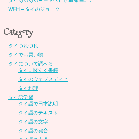
タイあるある – 巨大ヘビが猫部屋に…
WFH – タイのジョーク
Category
タイつれづれ
タイでお買い物
タイについて調べる
タイに関する書籍
タイのウェブメディア
タイ料理
タイ語学習
タイ語で日本説明
タイ語のテキスト
タイ語の文字
タイ語の発音