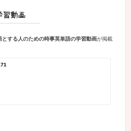
学習動画
語とする人のための時事英単語の学習動画
が掲載
171