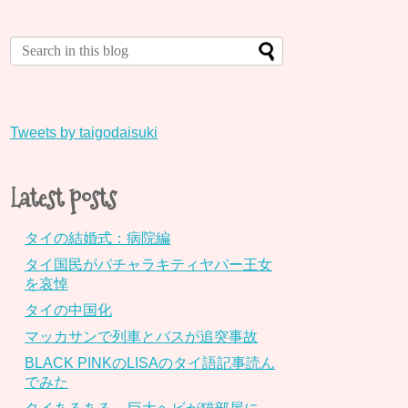
Tweets by taigodaisuki
Latest posts
タイの結婚式：病院編
タイ国民がパチャラキティヤパー王女
を哀悼
タイの中国化
マッカサンで列車とバスが追突事故
BLACK PINKのLISAのタイ語記事読ん
でみた