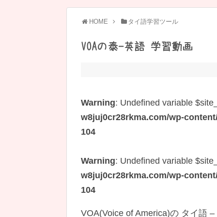
HOME
タイ語学習ツール
VOAの泰-英語 学習動画
Warning
: Undefined variable $site
w8juj0cr28rkma.com/wp-content/t
104
Warning
: Undefined variable $site
w8juj0cr28rkma.com/wp-content/t
104
VOA(Voice of America)