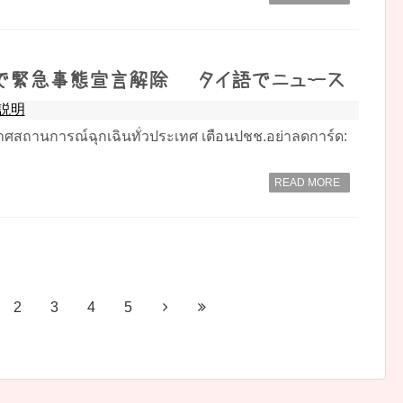
で緊急事態宣言解除 – タイ語でニュース
説明
ะกาศสถานการณ์ฉุกเฉินทั่วประเทศ เตือนปชช.อย่าลดการ์ด:
READ MORE
2
3
4
5