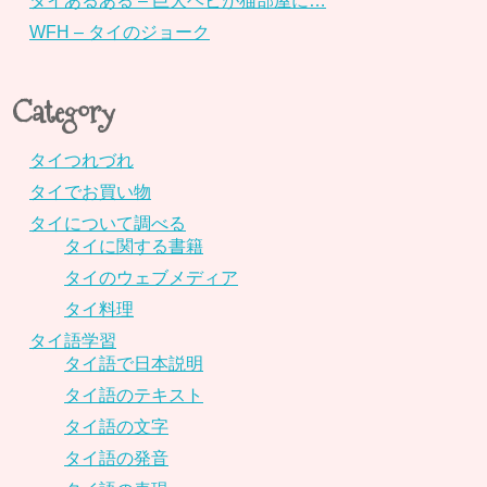
タイあるある – 巨大ヘビが猫部屋に…
WFH – タイのジョーク
Category
タイつれづれ
タイでお買い物
タイについて調べる
タイに関する書籍
タイのウェブメディア
タイ料理
タイ語学習
タイ語で日本説明
タイ語のテキスト
タイ語の文字
タイ語の発音