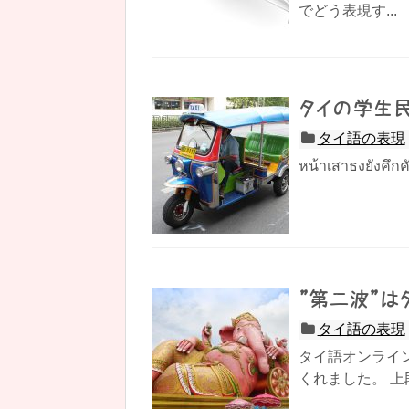
でどう表現す...
タイの学生民
タイ語の表現
หน้าเสาธงยังคึกคั
”第二波”は
タイ語の表現
タイ語オンライ
くれました。 上段に