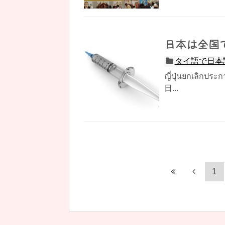
日本は全国
タイ語で日本
ญี่ปุ่นยกเลิกปร
日...
1