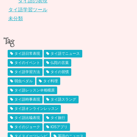
タイ語の表現
タイ語学習ツール
未分類
Tag
タイ語日常表現
タイ語でニュース
タイのイベント
仏陀の言葉
タイ語学習方法
タイの習慣
弱虫ペダル
タイ料理
タイ語レッスン＠相模原
タイ語時事表現
タイ語スラング
タイ語オンラインレッスン
タイ語比喩表現
タイ旅行
タイのジョーク
IOSアプリ
タイスイーツレシピ
英語のニュース