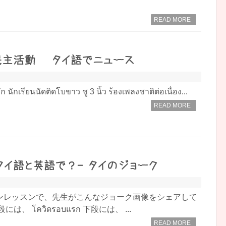
READ MORE
主活動 – タイ語でニュース
ก นักเรียนนัดติดโบขาว ชู 3 นิ้ว ร้องเพลงชาติต่อเนื่อง...
READ MORE
タイ語と英語で？- タイのジョーク
ンレッスンで、先生がこんなジョーク画像をシェアして
は、 โควิดรอบแรก 下段には、 ...
READ MORE