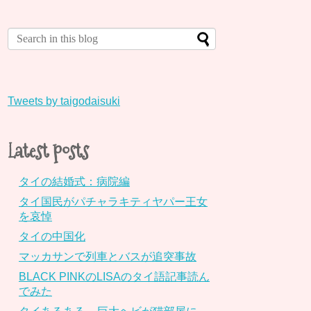
Tweets by taigodaisuki
Latest posts
タイの結婚式：病院編
タイ国民がパチャラキティヤパー王女
を哀悼
タイの中国化
マッカサンで列車とバスが追突事故
BLACK PINKのLISAのタイ語記事読ん
でみた