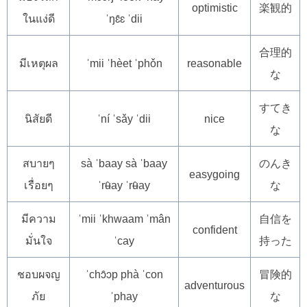
optimistic
楽観的
ในแง่ดี
ˈŋɛ̂ɛ ˈdii
合理的
มีเหตุผล
ˈmii ˈhèet ˈphǒn
reasonable
な
すてき
นิสัยดี
ˈní ˈsǎy ˈdii
nice
な
สบายๆ
sà ˈbaay sà ˈbaay
のんき
easygoing
เรื่อยๆ
ˈrʉ̂ay ˈrʉ̂ay
な
มีความ
ˈmii ˈkhwaam ˈmân
自信を
confident
มั่นใจ
ˈcay
持った
ชอบผจญ
ˈchɔ̂ɔp phà ˈcon
冒険的
adventurous
ภัย
ˈphay
な