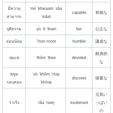
มีความ
ˈmii ˈkhwaam ˈsǎa
capable
有能な
สามารถ
ˈmâat
ยุติธรรม
ˈyú ˈtì ˈtham
fair
公正な
อ่อนน้อม
ˈʔɔ̀ɔnˈnɔ́ɔm
humble
謙虚な
献身的
ทุ่มเท
ˈthûm ˈthee
devoted
な
สุขุม
ˈsù ˈkhǔm ˈrɔ̂ɔp
discreet
慎重な
รอบคอบ
ˈkhɔ̂ɔp
元気い
ร่าเริง
ˈrâa ˈrəəŋ
exuberant
っぱい
の