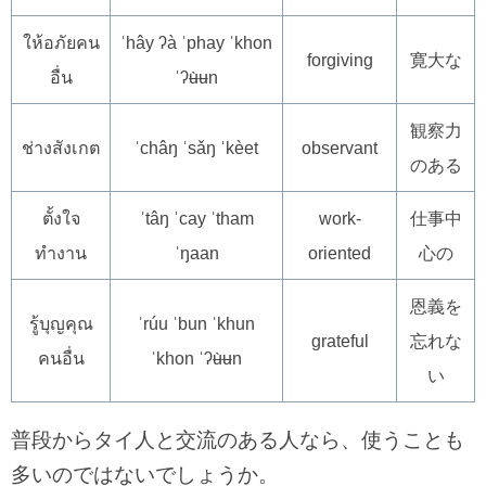
ให้อภัยคน
ˈhây ʔà ˈphay ˈkhon
forgiving
寛大な
อื่น
ˈʔʉ̀ʉn
観察力
ช่างสังเกต
ˈchâŋ ˈsǎŋ ˈkèet
observant
のある
ตั้งใจ
ˈtâŋ ˈcay ˈtham
work-
仕事中
ทำงาน
ˈŋaan
oriented
心の
恩義を
รู้บุญคุณ
ˈrúu ˈbun ˈkhun
grateful
忘れな
คนอื่น
ˈkhon ˈʔʉ̀ʉn
い
普段からタイ人と交流のある人なら、使うことも
多いのではないでしょうか。