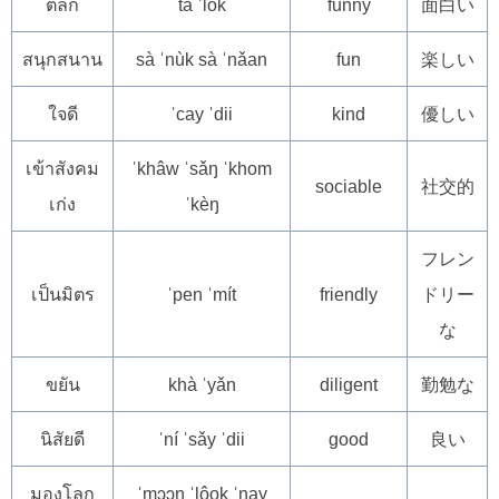
ตลก
tà ˈlòk
funny
面白い
สนุกสนาน
sà ˈnùk sà ˈnǎan
fun
楽しい
ใจดี
ˈcay ˈdii
kind
優しい
เข้าสังคม
ˈkhâw ˈsǎŋ ˈkhom
sociable
社交的
เก่ง
ˈkèŋ
フレン
เป็นมิตร
ˈpen ˈmít
friendly
ドリー
な
ขยัน
khà ˈyǎn
diligent
勤勉な
นิสัยดี
ˈní ˈsǎy ˈdii
good
良い
มองโลก
ˈmɔɔŋ ˈlôok ˈnay