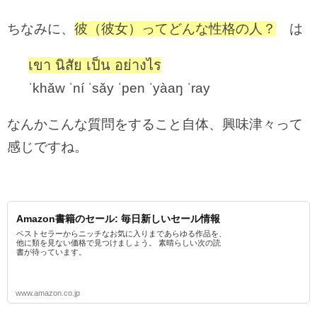
ちなみに、
彼（彼女）ってどんな性格の人？
は
เขา นิสัย เป็น อย่างไร
ˈkhǎw ˈní ˈsǎy ˈpen ˈyàaŋ ˈray
なんかこんな質問をすること自体、興味津々って
感じですね。
Amazon書籍のセール: 毎日新しいセール情報
ベストセラーからニッチなお気に入りまであらゆる作品を、
他に類を見ない価格で見つけましょう。 素晴らしい次の読
書が待っています。
www.amazon.co.jp