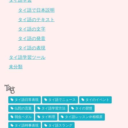
タイ語学習
タイ語で日本説明
タイ語のテキスト
タイ語の文字
タイ語の発音
タイ語の表現
タイ語学習ツール
未分類
Tag
タイ語日常表現
タイ語でニュース
タイのイベント
仏陀の言葉
タイ語学習方法
タイの習慣
弱虫ペダル
タイ料理
タイ語レッスン＠相模原
タイ語時事表現
タイ語スラング