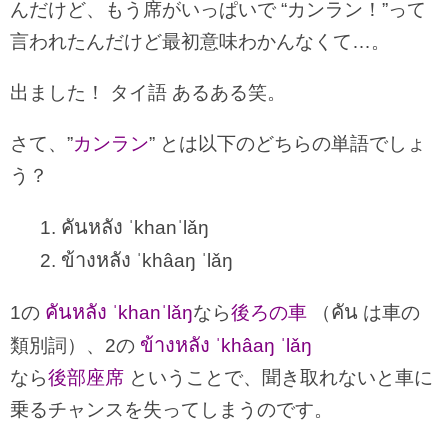
んだけど、もう席がいっぱいで “カンラン！”って
言われたんだけど最初意味わかんなくて…。
出ました！ タイ語 あるある笑。
さて、”
カンラン
” とは以下のどちらの単語でしょ
う？
คันหลัง
1.
ˈkhanˈlǎŋ
ข้างหลัง
2.
ˈkhâaŋ ˈlǎŋ
คันหลัง
คัน
1の
ˈkhanˈlǎŋ
なら
後ろの車
（
は車の
ข้างหลัง
類別詞）、2の
ˈkhâaŋ ˈlǎŋ
なら
後部座席
ということで、聞き取れないと車に
乗るチャンスを失ってしまうのです。