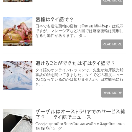
READ MORE
密輸はタイ語で？
日本でも違法薬物の密輸（ลักลอบ lák-lâwp）は犯罪
ですが、マレーシアなどの国では麻薬密輸は死刑に
なる可能性があります。 タ...
READ MORE
避けることができたはずはタイ語で？
タイ語のオンラインレッスンで、先生が知床観光船
事故の話を聞いてきました。タイでどの程度ニュー
スになっているのかは知りませんが、日本観光に行
き...
READ MORE
グーグルはオーストラリアでのサービス終
了？ – タイ語でニュース
Google ขู่ยกเลิกบริการในออสเตรเลีย หลังถูกบีบจ่ายค่า
ลิขสิทธิ์ข่าว : グ...