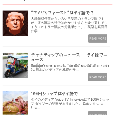
”アメリカファースト”はタイ語で？
大統領就任前からいろいろ話題のトランプ氏です
が、彼の演説の特徴はわかりやすさと繰り返しでし
ょう（ヒトラー演説の劣化版か？）。英語を真面目
に学...
READ MORE
チャナティップのニュース − タイ語でニ
ュース
สื่อญี่ปุ่นตัดเกรด-ผ่าฟอร์ม “ชนาธิป” เกมซัปโปโรถล่มซา
งัน 日本のメディアが札幌がサ...
READ MORE
100円ショップはタイ語で
タイのメディア Voice TV Inherviewにて100円ショッ
プ ダイソーの記事がありました。 Daiso ตำนาน
ร้าน...