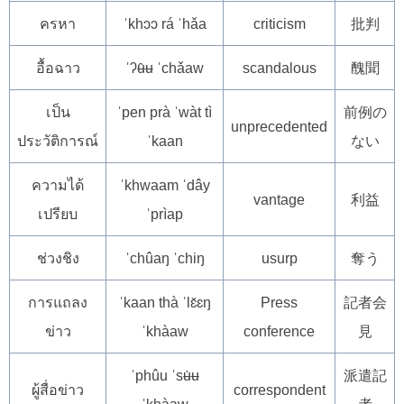
ครหา
ˈkhɔɔ rá ˈhǎa
criticism
批判
อื้อฉาว
ˈʔʉ̂ʉ ˈchǎaw
scandalous
醜聞
เป็น
ˈpen prà ˈwàt tì
前例の
unprecedented
ประวัติการณ์
ˈkaan
ない
ความได้
ˈkhwaam ˈdây
vantage
利益
เปรียบ
ˈprìap
ช่วงชิง
ˈchûaŋ ˈchiŋ
usurp
奪う
การแถลง
ˈkaan thà ˈlɛ̌ɛŋ
Press
記者会
ข่าว
ˈkhàaw
conference
見
ˈphûu ˈsʉ̀ʉ
派遣記
ผู้สื่อข่าว
correspondent