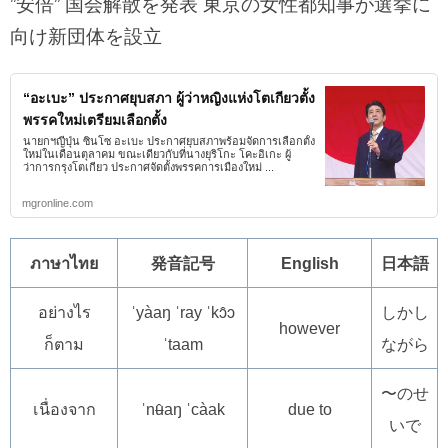
”安倍” 国会解散を発表 東京の女性都知事が選挙に
向け新団体を設立
“อะเบะ” ประกาศยุบสภา ผู้ว่าหญิงแห่งโตเกียวตั้ง
พรรคใหม่เตรียมเลือกตั้ง
นายกฯญี่ปุ่น ซินโซ อะเบะ ประกาศยุบสภาพร้อมจัดการเลือกตั้ง
ใหม่ในเดือนตุลาคม ขณะเดียวกับที่นางยุริโกะ โคะอิเกะ ผู้
ว่าการกรุงโตเกียว ประกาศจัดตั้งพรรคการเมืองใหม่ ...
mgronline.com
ภาษาไทย
発音記号
English
日本語
อย่างไร
ˈyàaŋ ˈray ˈkɔ̂ɔ
しかし
however
ก็ตาม
ˈtaam
ながら
〜のせ
เนื่องจาก
ˈnʉ̂aŋ ˈcàak
due to
いで