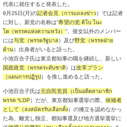
代表に就任すると発表した。
9月25日(月)の
記者会見（การแถลงข่าว
）では記者
に対し、新党の名称は”
希望の党 คิโบ โนะ
โต（พรรคแห่งความหวัง）
”、彼女以外のメンバー
には
与党（พรรครัฐบาล
）及び
野党（พรรคฝ่าย
ค้าน
）出身者がいると語った。
小池百合子氏は東京都知事の職を継続し、新しい
国政政党（พรรคระดับชาติ
）は
改革プラン
（แผนการปฏิรูป
）を推し進めると語った。
小池百合子氏は
元自民党員（เป็นอดีตสามาชิก
พรรค *LDP
）だが、東京都知事選挙の際、
候補者
として（ลงสมัครรับเลือกตั้ง
）の擁立を認めなかっ
た為、離党し独立、都知事選及び地方選挙選挙に