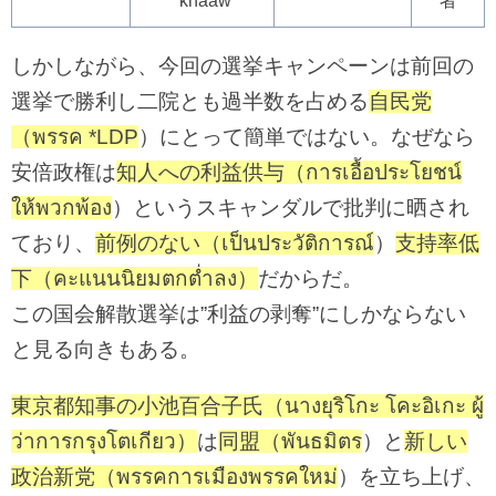
ˈkhàaw
者
しかしながら、今回の選挙キャンペーンは前回の
選挙で勝利し二院とも過半数を占める
自民党
（พรรค *LDP
）にとって簡単ではない。なぜなら
安倍政権は
知人への利益供与（การเอื้อประโยชน์
ให้พวกพ้อง
）というスキャンダルで批判に晒され
ており、
前例のない（เป็นประวัติการณ์
）
支持率低
下（คะแนนนิยมตกต่ำลง）
だからだ。
この国会解散選挙は”利益の剥奪”にしかならない
と見る向きもある。
東京都知事の小池百合子氏（นางยุริโกะ โคะอิเกะ ผู้
ว่าการกรุงโตเกียว）
は
同盟（พันธมิตร
）と
新しい
政治新党（พรรคการเมืองพรรคใหม่
）を立ち上げ、