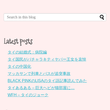
Latest posts
タイの結婚式：病院編
タイ国民がパチャラキティヤパー王女を哀悼
タイの中国化
マッカサンで列車とバスが追突事故
BLACK PINKのLISAのタイ語記事読んでみた
タイあるある – 巨大ヘビが猫部屋に…
WFH – タイのジョーク