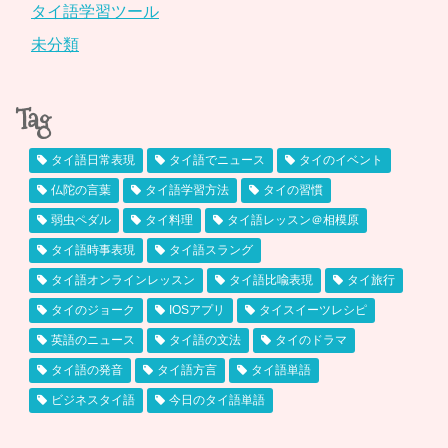
タイ語学習ツール
未分類
Tag
タイ語日常表現
タイ語でニュース
タイのイベント
仏陀の言葉
タイ語学習方法
タイの習慣
弱虫ペダル
タイ料理
タイ語レッスン＠相模原
タイ語時事表現
タイ語スラング
タイ語オンラインレッスン
タイ語比喩表現
タイ旅行
タイのジョーク
IOSアプリ
タイスイーツレシピ
英語のニュース
タイ語の文法
タイのドラマ
タイ語の発音
タイ語方言
タイ語単語
ビジネスタイ語
今日のタイ語単語