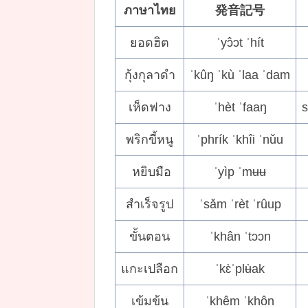
ภาษาไทย
発音記号
ยอดฮิต
ˈyɔ̂ɔt ˈhít
กุ้งกุลาดำ
ˈkûŋ ˈkù ˈlaa ˈdam
เห็ดฟาง
ˈhèt ˈfaaŋ
พริกขี้หนู
ˈphrík ˈkhîi ˈnǔu
หยิบมือ
ˈyìp ˈmʉʉ
สำเร็จรูป
ˈsǎm ˈrèt ˈrûup
ขั้นตอน
ˈkhân ˈtɔɔn
แกะเปลือก
ˈkɛ̀ˈplʉ̀ak
เข้มข้น
ˈkhêm ˈkhôn