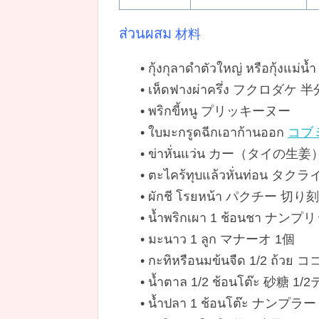
ส่วนผสม
材料
• กุ้งกุลาดำตัวใหญ่ หรื
• เห็ดฟางผ่าครึ่ง フクロダケ
• พริกขี้หนู プリッキーヌー
• ใบมะกรูดฉีกเอาก้านออก
コブ
• ข่าหั่นแว่น カー（タイの
• ตะไคร้ทุบแล้วหั่น
• ผักชี โรยหน้า パクチー 
• น้ำพริกเผา 1 ช้อนชา
• มะนาว 1 ลูก マナーオ 1個
• กะทิหรือนมข้นจืด 1/2
• น้ำตาล 1/2 ช้อนโต๊ะ 砂
• น้ำปลา 1 ช้อนโต๊ะ ナ