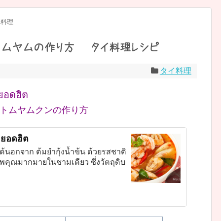
イ料理
ムヤムの作り方 – タイ料理レシピ
タイ料理
ยยอดฮิต
りトムヤムクンの作り方
ทยยอดฮิต
ได้นอกจาก ต้มยำกุ้งน้ำข้น ด้วยรสชาติ
รพคุณมากมายในชามเดียว ซึ่งวัตถุดิบ