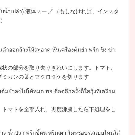
สำเร็จรูปกับน้ำเปล่า) 液体スープ （もしなければ、インスタ
う）
้นดำออกล้างให้สะอาด หั่นเครื่องต้มยำ พริก ขิง ข่า
線状の部分を取り去りきれいにします。トマト、
ブミカンの葉とフクロダケを切ります
องต้มยำลงไปให้หมด พอเดือดอีกครั้งก็ใสกุ้งที่เตรียม
。トマトを全部入れ、再度沸騰したら下処理をし
้ำตาล น้ำปลา พริกขี้หนู พริกเผา ใครชอบรสแบบไหนใส่