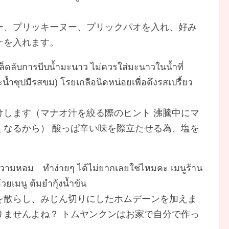
ー、プリッキーヌー、プリックパオを入れ、好み
ケを入れます。
ล็ดลับการบีบน้ำมะนาว ไม่ควรใส่มะนาวในน้ำที่
ำซุปมีรสขม) โรยเกลือนิดหน่อยเพื่อดึงรสเปรี้ยว
けします（マナオ汁を絞る際のヒント 沸騰中にマ
くなるから） 酸っぱ辛い味を際立たせる為、塩を
ิ่มความหอม ทำง่ายๆ ได้ไม่ยากเลยใช่ไหมคะ เมนูร้าน
วยเมนู ต้มยำกุ้งน้ำข้น
を散らし、みじん切りにしたホムデーンを加えま
りませんよね？ トムヤンクンはお家で自分で作っ