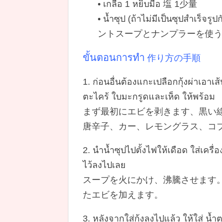
• เกลือ 1 หยิบมือ 塩 1少量
• น้ำซุป (ถ้าไม่มีเป็นซุป
ントスープとナンプラーを使
ขั้นตอนการทำ
作り方の手順
1. ก่อนอื่นต้องแกะเปลือกกุ้งผ่าเอาเส
ตะไคร้ ใบมะกรูดและเห็ด ให้พร้อม
まず最初にエビを剥きます、黒い
唐辛子、カー、レモングラス、コ
2. นำน้ำซุปไปตั้งไฟให้เดือด ใส่เครื่
ไว้ลงไปเลย
スープを火にかけ、沸騰させます
たエビを加えます。
3. หลังจากใส่กุ้งลงไปแล้ว ให้ใส่ น