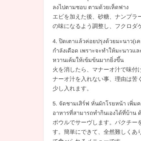
ลงไปตามชอบ ตามด้วยเห็ดฟาง
エビを加えた後、砂糖、ナンプラ
の味になるよう調整し、フクロダ
4. ปิดเตาแล้วค่อยปรุงด้วยมะนาว(เค
กำลังเดือด เพราะจะทำให้มะนาวและน้
หวานเค้มให้เข้มข้นมากยิ่งขึ้น
火を消したら、マナーオ汁で味付
ナーオ汁を入れない事、理由は苦
少し入れます。
5. จัดชามเสิร์ฟ หั่นผักโรยหน้า เพ
อาหารที่สามารถทำกินเองได้ที่บ้าน ด้
ボウルでサーヴします。パクチー
す。簡単にできて、全然難しくあ