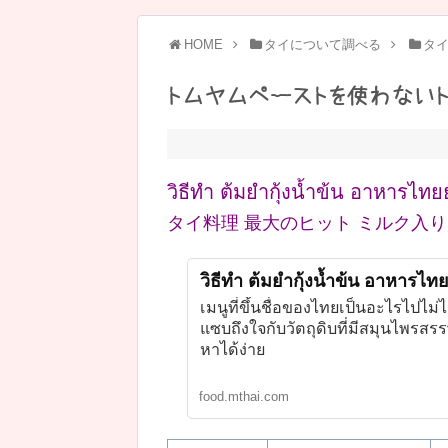
HOME
タイについて調べる
タ
トムヤムペーストを使わないト
วิธีทำ ต้มยำกุ้งน้ำข้น อาหารไท
タイ料理 最大のヒット ミルク入
วิธีทำ ต้มยำกุ้งน้ำข้น อาหารไ
เมนูที่ขึ้นชื่อของไทยเป็นอะไรไปไม่
แซบถึงใจกับวัตถุดิบที่มีสมุนไพรสร
หาได้ง่าย
food.mthai.com