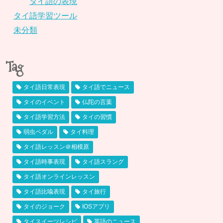
タイ語の表現
タイ語学習ツール
未分類
Tag
タイ語日常表現
タイ語でニュース
タイのイベント
仏陀の言葉
タイ語学習方法
タイの習慣
弱虫ペダル
タイ料理
タイ語レッスン＠相模原
タイ語時事表現
タイ語スラング
タイ語オンラインレッスン
タイ語比喩表現
タイ旅行
タイのジョーク
IOSアプリ
タイスイーツレシピ
英語のニュース