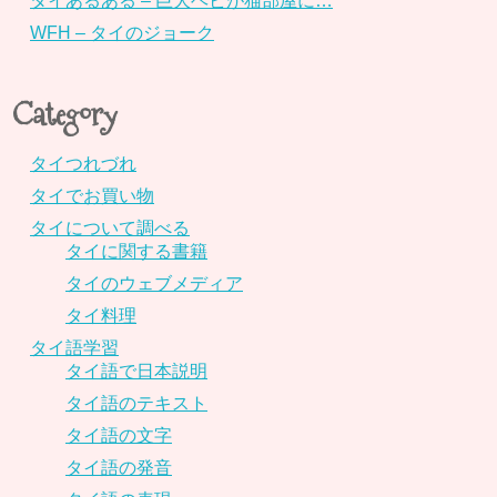
タイあるある – 巨大ヘビが猫部屋に…
WFH – タイのジョーク
Category
タイつれづれ
タイでお買い物
タイについて調べる
タイに関する書籍
タイのウェブメディア
タイ料理
タイ語学習
タイ語で日本説明
タイ語のテキスト
タイ語の文字
タイ語の発音