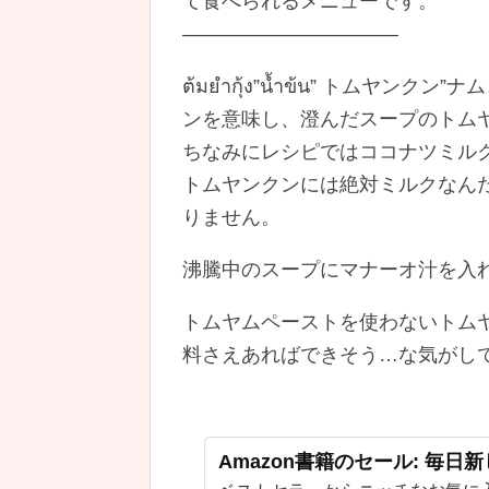
て食べられるメニューです。
———————————
ต้มยำกุ้ง”น้ำข้น” トム
ンを意味し、澄んだスープのトムヤ
ちなみにレシピではココナツミル
トムヤンクンには絶対ミルクなん
りません。
沸騰中のスープにマナーオ汁を入
トムヤムペーストを使わないトム
料さえあればできそう…な気がし
Amazon書籍のセール: 毎日