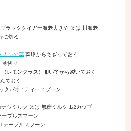
อกุ้งแม่น้ำ ブラックタイガー海老大きめ 又は 川海老
 半分に切る
ミカンの葉
葉脈からちぎっておく
生姜）薄切り
ท่อน タクライ（レモングラス）叩いてから裂いておく
切り刻んでおく
 ナンプリックパオ 1ティースプーン
 ถ้วย ココナツミルク 又は 無糖ミルク 1/2カップ
糖 1/2テーブルスプーン
ンプラー 1テーブルスプーン