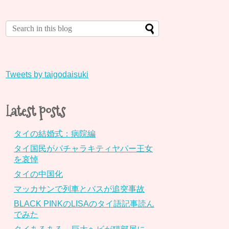
Tweets by taigodaisuki
Latest posts
タイの結婚式：病院編
タイ国民がパチャラキティヤパー王女
を哀悼
タイの中国化
マッカサンで列車とバスが追突事故
BLACK PINKのLISAのタイ語記事読ん
でみた