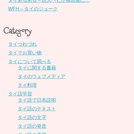
タイあるある – 巨大ヘビが猫部屋に…
WFH – タイのジョーク
Category
タイつれづれ
タイでお買い物
タイについて調べる
タイに関する書籍
タイのウェブメディア
タイ料理
タイ語学習
タイ語で日本説明
タイ語のテキスト
タイ語の文字
タイ語の発音