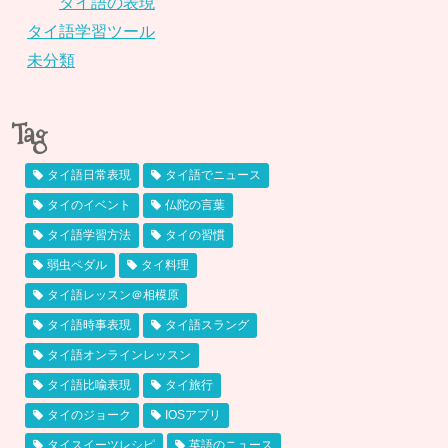
タイ語の表現
タイ語学習ツール
未分類
Tag
タイ語日常表現
タイ語でニュース
タイのイベント
仏陀の言葉
タイ語学習方法
タイの習慣
弱虫ペダル
タイ料理
タイ語レッスン＠相模原
タイ語時事表現
タイ語スラング
タイ語オンラインレッスン
タイ語比喩表現
タイ旅行
タイのジョーク
IOSアプリ
タイスイーツレシピ
英語のニュース