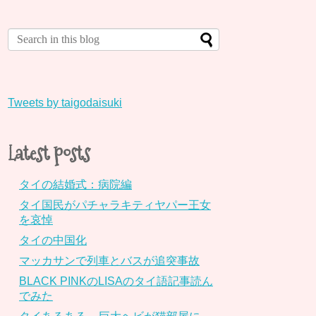
Tweets by taigodaisuki
Latest posts
タイの結婚式：病院編
タイ国民がパチャラキティヤパー王女
を哀悼
タイの中国化
マッカサンで列車とバスが追突事故
BLACK PINKのLISAのタイ語記事読ん
でみた