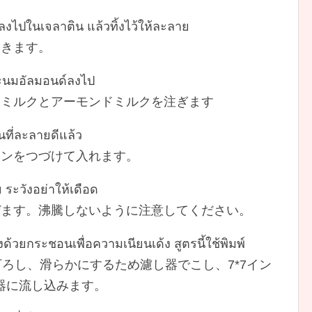
ลงไปในเจลาติน แล้วทิ้งไว้ให้ละลาย
おきます。
ละนมอัลมอนด์ลงไป
ツミルクとアーモンドミルクを注ぎます
นที่ละลายดีแล้ว
チンをつづけて入れます。
ระวังอย่าให้เดือด
ぜます。沸騰しないように注意してください。
ด้วยกระชอนเพื่อความเนียนเด้ง สูตรนี้ใช้พิมพ์
นิ้ว 火から下ろし、滑らかにするため濾し器でこし、7*7イン
容器に流し込みます。