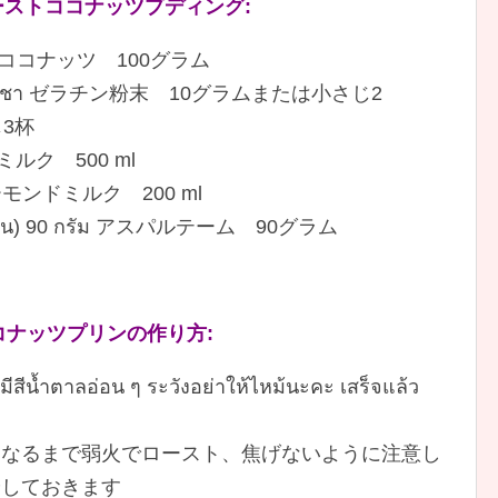
่ว 材料 ローストココナッツプディング:
 ローストココナッツ 100グラム
ือ 2 ช้อนชา ゼラチン粉末 10グラムまたは小さじ2
さじ3杯
ッツミルク 500 ml
ตร アーモンドミルク 200 ml
วามหวาน) 90 กรัม アスパルテーム 90グラム
 ローストココナッツプリンの作り方:
ีสีน้ำตาลอ่อน ๆ ระวังอย่าให้ไหม้นะคะ เสร็จแล้ว
になるまで弱火でロースト、焦げないように注意し
やしておきます