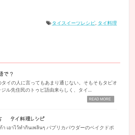
タイスイーツレシピ
,
タイ料理
語で？
のタイの人に言ってもあまり通じない。そもそもタピオ
ラジル先住民のトゥピ語由来らしく、タイ...
READ MORE
 – タイ料理レシピ
งปาปริก้า เอาไว้ทำกินเพลินๆ パプリカパウダーのベイクドポ