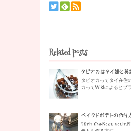
Related posts
タピオカはタイ語と英
タピオカってタイ在住
カってWikiによるとブ
ベイクドポテトの作り方
วิธีทำ มันฝรั่งอบ ผ
テトを作る方法。...