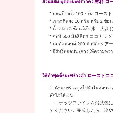
ส่วนผสม พุดดิ้งมะพร้าวคั
* มะพร้าวคั่ว 100 กรัม
* เจลาตินผง 10 กรัม หร
* น้ำเปล่า 3 ช้อนโต๊ะ 水 大
* กะทิ 500 มิลลิลิตร ココナ
* นมอัลมอนด์ 200 มิลลิลิ
* อิริทริทอลป่น (สารให้ค
วิธีทำพุดดิ้งมะพร้าวคั่ว
1. นำมะพร้าวขูดไปคั่วไฟอ่อนจนม
พักไว้ให้เย็น
ココナッツファインを薄茶色
てください。完成したら、冷