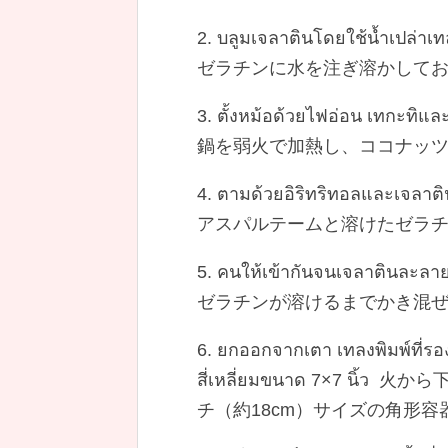
2. บลูมเจลาตินโดยใช้น้ำเปล่าเท
ゼラチンに水を注ぎ溶かして
3. ตั้งหม้อด้วยไฟอ่อน เทกะทิแ
鍋を弱火で加熱し、ココナッ
4. ตามด้วยอิริทริทอลและเจลาติ
アスパルテームと溶けたゼラ
5. คนให้เข้ากันจนเจลาตินละลาย 
ゼラチンが溶けるまでかき混
6. ยกออกจากเตา เทลงพิมพ์ที่รอง
สี่เหลี่ยมขนาด 7×7 
チ（約18cm）サイズの角形