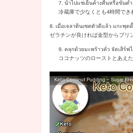
7. นำไปแช่เย็นค้างคืนหรือขั้นต่ำ
冷蔵庫で少なくとも4時間でき
8. เมื่อเจลาตินเซตตัวดีแล้ว แกะพุด
ゼラチンが良ければ金型からプリ
9. คลุกด้วยมะพร้าวคั่ว จัดเสิร์ฟ
ココナッツのローストとあえ
Keto Coconut Pudding – Sugar Free 