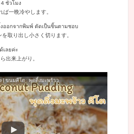
 4 ชั่วโมง
れば一晩冷やします。
ดิ้งออกจากพิมพ์ ตัดเป็นชิ้นตามชอบ
ンを取り出し小さく切ります。
ได้เลยค่ะ
たら出来上がり。
| ขนมคีโต : พุดดิ้งมะพร้าว