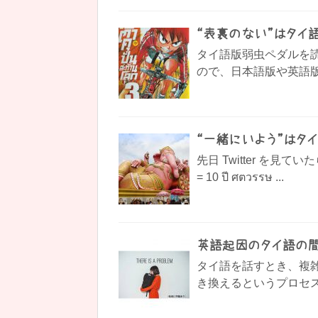
“表裏のない”はタイ
タイ語版弱虫ペダルを
ので、日本語版や英語版
“一緒にいよう”はタ
先日 Twitter を見て
= 10 ปี ศตวรรษ ...
英語起因のタイ語の
タイ語を話すとき、複
き換えるというプロセス