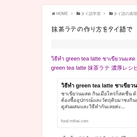
HOME
タイ語学習
タイ語の表
抹茶ラテの作り方をタイ語で
วิธีทำ green tea latte ชาเขียวนมสด 
green tea latte 抹茶ラテ 濃厚
วิธีทำ green tea latte ชาเขียว
ชาเขียวนมสด กินเมื่อไหร่ก็สดชื่น 
ต้องซื้ออุปกรณ์และวัตถุดิบมาชงกินเ
ดูส่นผสมและวิธีทำกันเลยค่ะ...
food.mthai.com