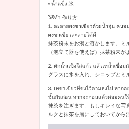
• น้ำแข็ง 氷
วิธีทำ 作り方
1. ละลายผงชาเขียวด้วยน้ำอุ่น คนจ
ผงชาเขียวละลายได้ดี
抹茶粉末をお湯と溶かします。ミ
（泡立て器を使えば）抹茶粉末が
2. ตักน้ำแข็งใส่แก้ว แล้วเทน้ำเชื่
グラスに氷を入れ、シロップとミ
3. เทชาเขียวที่ชงไว้ตามลงไป หากอ
ชั้นกันก่อน หากจะก่อนแล้วค่อยคนให้
抹茶を注ぎます。もしキレイな写
ルクと抹茶を層にしておいてから