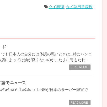
タイ料理
,
タイ語日常表現
ード
でも日本人の自分には体調の悪いときは...特にバンコ
店によっては油が良くないのか、たまに胃もたれ...
READ MORE
タイ語でニュース
ที่ญี่ปุ่นขัดข้อง ทำไลน์ล่ม!： LINEが日本のサーバー障害で
READ MORE