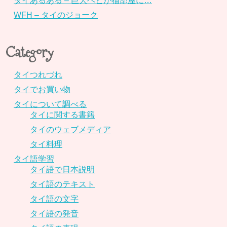
タイあるある – 巨大ヘビが猫部屋に…
WFH – タイのジョーク
Category
タイつれづれ
タイでお買い物
タイについて調べる
タイに関する書籍
タイのウェブメディア
タイ料理
タイ語学習
タイ語で日本説明
タイ語のテキスト
タイ語の文字
タイ語の発音