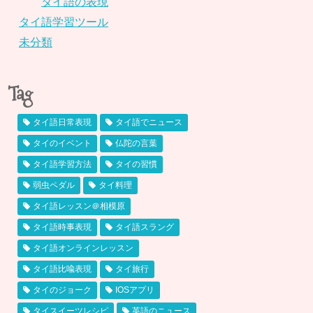
タイ語の表現
タイ語学習ツール
未分類
Tag
タイ語日常表現
タイ語でニュース
タイのイベント
仏陀の言葉
タイ語学習方法
タイの習慣
弱虫ペダル
タイ料理
タイ語レッスン＠相模原
タイ語時事表現
タイ語スラング
タイ語オンラインレッスン
タイ語比喩表現
タイ旅行
タイのジョーク
IOSアプリ
タイスイーツレシピ
英語のニュース