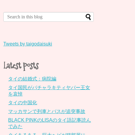
Tweets by taigodaisuki
Latest posts
タイの結婚式：病院編
タイ国民がパチャラキティヤパー王女
を哀悼
タイの中国化
マッカサンで列車とバスが追突事故
BLACK PINKのLISAのタイ語記事読ん
でみた