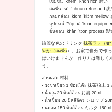
เข้มข้น ˈkhêm ˈkhôn rich 濃い
สดชื่น ˈsòt ˈchʉ̂ʉn refreshed
กลมกล่อม ˈklom ˈklɔ̀m mel
อุปกรณ์ ˈʔùp pà ˈkɔɔn equipm
ขั้นตอน ˈkhân ˈtɔɔn proces
綺麗な色のドリンク
抹茶ラテ（ชาเ
やか（สดชื่น
）。お家で自分で作っ
ばいけませんが、作り方は難しく
う。
ส่วนผสม 材料
• ผงชาเขียว 1 ช้อนโต๊ะ 抹茶
• น้ำอุ่น 20 มิลลิลิตร お湯 20ml
• น้ำเชื่อม 20 มิลลิลิตร シロップ 20
• นมสด 150 มิลลิลิตร ミルク 150ml