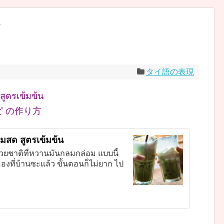
現
タイ語の表現
สูตรเข้มข้น
レシピ の作り方
นมสด สูตรเข้มข้น
ด้วยชาติที่หวานมันกลมกล่อม แบบนี้
องที่บ้านซะแล้ว ขั้นตอนก็ไม่ยาก ไป