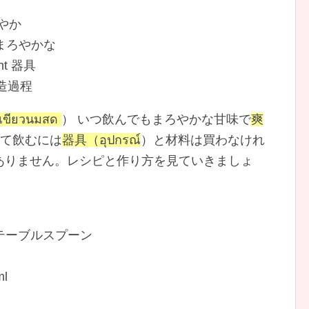
 爽やか
low まろやかな
ent 器具
s 製造過程
ขียวนมสด
） いつ飲んでもまろやかな甘味で
爽
て飲むには
器具（อุปกรณ์
）と材料は買わなけれ
ありません。レシピと作り方を見ていきましょ
粉末 1テーブルスプーン
ml