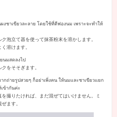
นผงชาเขียวละลาย โดยใช้ที่ตีฟองนม เพราะจะทำให้
ルク泡立て器を使って抹茶粉末を溶かします。
よく溶けます。
อมกัยนมสดลงไป
ルクをそそぎます。
ยากถ่ายรูปสวยๆ ก็อย่าเพิ่งคน ให้นมและชาเขียวแยก
เข้ากันค่ะ
真を撮りたければ、まだ混ぜてはいけません。ミ
混ぜます。