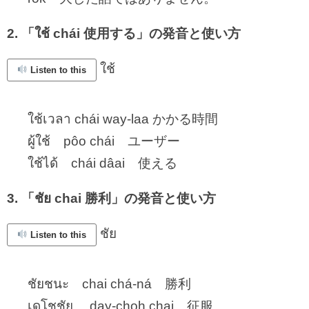
2. 「ใช้ chái 使用する」の発音と使い方
ใช้
Listen to this
ใช้เวลา chái way-laa かかる時間
ผู้ใช้ pôo chái ユーザー
ใช้ได้ chái dâai 使える
3. 「ชัย chai 勝利」の発音と使い方
ชัย
Listen to this
ชัยชนะ chai chá-ná 勝利
เดโชชัย day-choh chai 征服