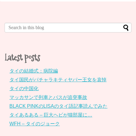
Latest posts
タイの結婚式：病院編
タイ国民がパチャラキティヤパー王女を哀悼
タイの中国化
マッカサンで列車とバスが追突事故
BLACK PINKのLISAのタイ語記事読んでみた
タイあるある – 巨大ヘビが猫部屋に…
WFH – タイのジョーク