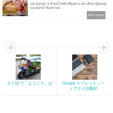
แมวออกลูก 5 ตัวบนโรงพักเชียงคาน ตร.เพิ่งจะรู้ตอนลูก
แมวออกมาร้องหาแม่ ...
READ MORE
タイ語 で「ようこそ」は
Google スプレッドシー
トでタイ語翻訳