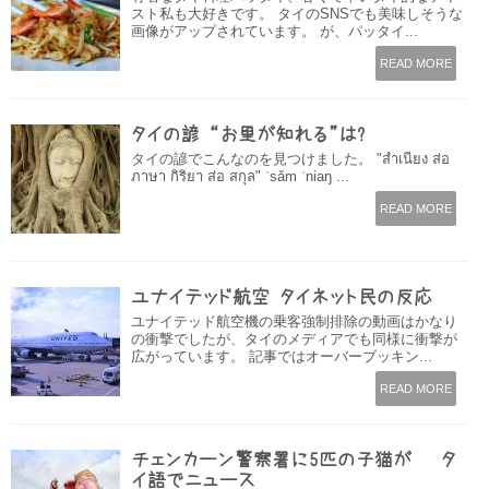
スト私も大好きです。 タイのSNSでも美味しそうな
画像がアップされています。 が、パッタイ...
READ MORE
タイの諺 “お里が知れる”は?
タイの諺でこんなのを見つけました。 "สำเนียง ส่อ
ภาษา กิริยา ส่อ สกุล" ˈsǎm ˈniaŋ ...
READ MORE
ユナイテッド航空 タイネット民の反応
ユナイテッド航空機の乗客強制排除の動画はかなり
の衝撃でしたが、タイのメディアでも同様に衝撃が
広がっています。 記事ではオーバーブッキン...
READ MORE
チェンカーン警察署に5匹の子猫が – タ
イ語でニュース