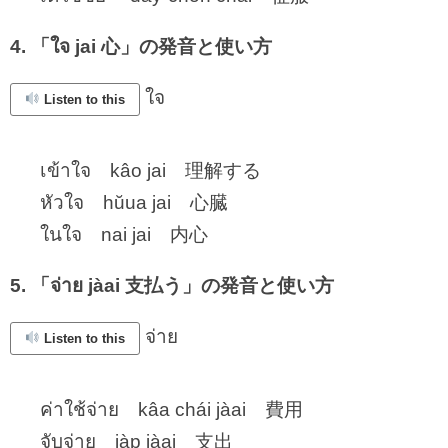
4. 「ใจ jai 心」の発音と使い方
ใจ
Listen to this
เข้าใจ kâo jai 理解する
หัวใจ hŭua jai 心臓
ในใจ nai jai 内心
5. 「จ่าย jàai 支払う」の発音と使い方
จ่าย
Listen to this
ค่าใช้จ่าย kâa chái jàai 費用
จับจ่าย jàp jàai 支出