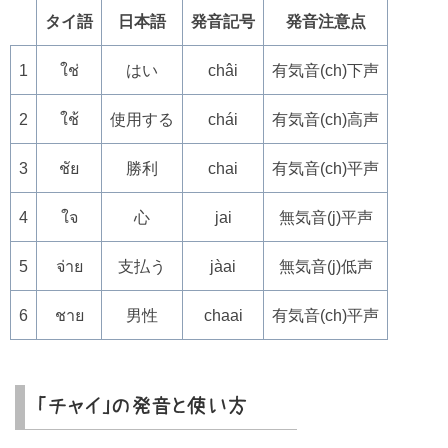
タイ語
日本語
発音記号
発音注意点
1
ใช่
はい
châi
有気音(ch)下声
2
ใช้
使用する
chái
有気音(ch)高声
3
ชัย
勝利
chai
有気音(ch)平声
4
ใจ
心
jai
無気音(j)平声
5
จ่าย
支払う
jàai
無気音(j)低声
6
ชาย
男性
chaai
有気音(ch)平声
「チャイ」の発音と使い方