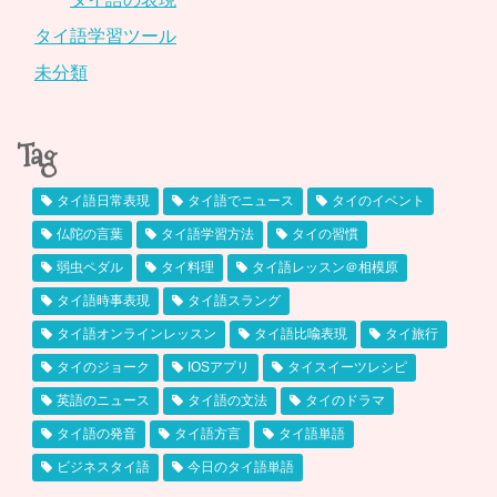
タイ語学習ツール
未分類
Tag
タイ語日常表現
タイ語でニュース
タイのイベント
仏陀の言葉
タイ語学習方法
タイの習慣
弱虫ペダル
タイ料理
タイ語レッスン＠相模原
タイ語時事表現
タイ語スラング
タイ語オンラインレッスン
タイ語比喩表現
タイ旅行
タイのジョーク
IOSアプリ
タイスイーツレシピ
英語のニュース
タイ語の文法
タイのドラマ
タイ語の発音
タイ語方言
タイ語単語
ビジネスタイ語
今日のタイ語単語