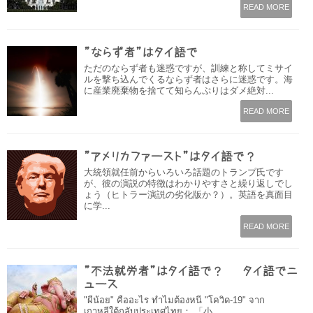
READ MORE
”ならず者”はタイ語で
ただのならず者も迷惑ですが、訓練と称してミサイ
ルを撃ち込んでくるならず者はさらに迷惑です。海
に産業廃棄物を捨てて知らんぷりはダメ絶対...
READ MORE
”アメリカファースト”はタイ語で？
大統領就任前からいろいろ話題のトランプ氏です
が、彼の演説の特徴はわかりやすさと繰り返しでし
ょう（ヒトラー演説の劣化版か？）。英語を真面目
に学...
READ MORE
”不法就労者”はタイ語で？ – タイ語でニ
ュース
"ผีน้อย" คืออะไร ทำไมต้องหนี "โควิด-19" จาก
เกาหลีใต้กลับประเทศไทย： 「小...