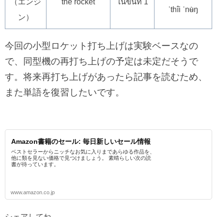
（エンジ
the rocket
ในขั้นที่ 1
ˈthîi ˈnʉ̀ŋ
ン）
今回の小型ロケット打ち上げは実験ベースなの
で、同型機の再打ち上げの予定は未定だそうで
す。将来再打ち上げがあったら記事を読むため、
また単語を復習したいです。
Amazon書籍のセール: 毎日新しいセール情報
ベストセラーからニッチなお気に入りまであらゆる作品を、
他に類を見ない価格で見つけましょう。 素晴らしい次の読
書が待っています。
www.amazon.co.jp
シェアしてね