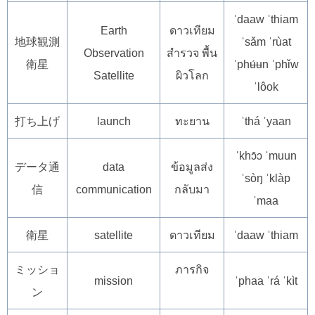
ˈdaaw ˈthiam
Earth
ดาวเทียม
地球観測
ˈsǎm ˈrùat
Observation
สำรวจ พื้น
衛星
ˈphʉ́ʉn ˈphǐw
Satellite
ผิวโลก
ˈlôok
打ち上げ
launch
ทะยาน
ˈthá ˈyaan
ˈkhɔ̂ɔ ˈmuun
データ通
data
ข้อมูลส่ง
ˈsòŋ ˈklàp
信
communication
กลับมา
ˈmaa
衛星
satellite
ดาวเทียม
ˈdaaw ˈthiam
ミッショ
ภารกิจ
mission
ˈphaa ˈrá ˈkìt
ン