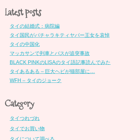
Latest posts
タイの結婚式：病院編
タイ国民がパチャラキティヤパー王女を哀悼
タイの中国化
マッカサンで列車とバスが追突事故
BLACK PINKのLISAのタイ語記事読んでみた
タイあるある – 巨大ヘビが猫部屋に…
WFH – タイのジョーク
Category
タイつれづれ
タイでお買い物
タイについて調べる