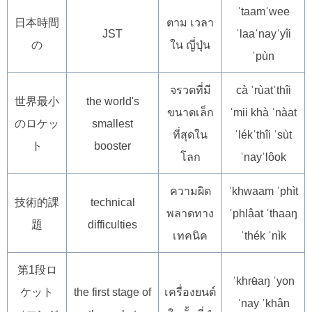
ˈtaamˈwee
日本時間
ตาม เวลา
JST
ˈlaaˈnayˈyîi
の
ใน ญี่ปุ่น
ˈpùn
จรวดที่มี
cà ˈrùatˈthîi
世界最小
the world's
ขนาดเล็ก
ˈmii khà ˈnàat
のロケッ
smallest
ที่สุดใน
ˈlékˈthîi ˈsùt
ト
booster
โลก
ˈnayˈlôok
ความผิด
ˈkhwaam ˈphìt
技術的課
technical
พลาดทาง
ˈphlâat ˈthaaŋ
題
difficulties
เทคนิค
ˈthék ˈnìk
第1段ロ
ˈkhrʉ̂aŋ ˈyon
ケット
the first stage of
เครื่องยนต์
ˈnay ˈkhân