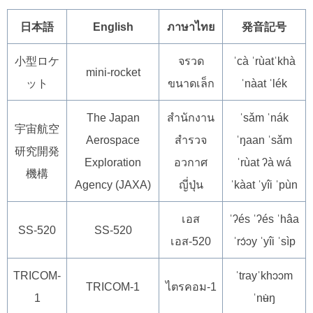
日本語
English
ภาษาไทย
発音記号
小型ロケ
จรวด
ˈcà ˈrùatˈkhà
mini-rocket
ット
ขนาดเล็ก
ˈnàat ˈlék
The Japan
สำนักงาน
ˈsǎm ˈnák
宇宙航空
Aerospace
สำรวจ
ˈŋaan ˈsǎm
研究開発
Exploration
อวกาศ
ˈrùat ʔà wá
機構
Agency (JAXA)
ญี่ปุ่น
ˈkàat ˈyîi ˈpùn
เอส
ˈʔés ˈʔés ˈhâa
SS-520
SS-520
เอส-520
ˈrɔ́ɔy ˈyîi ˈsìp
TRICOM-
ˈtrayˈkhɔɔm
TRICOM-1
ไตรคอม-1
1
ˈnʉ̀ŋ