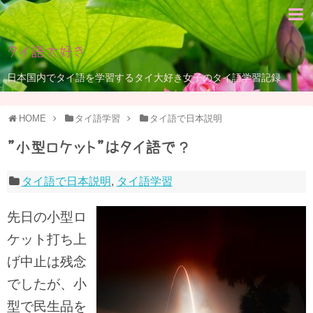
タイ語大好き
日本国内でタイ語を学習するタイ大好き女子のタイ語学習記録
HOME
タイ語学習
タイ語で日本説明
”小型ロケット”はタイ語で？
タイ語で日本説明
,
タイ語学習
先日の小型ロ
ケット打ち上
げ中止は残念
でしたが、小
型で民生品を