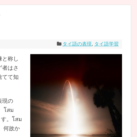
現
タイ語の表現
,
タイ語学習
練と称し
ず者はさ
捨てて知
表現の
く、โสม
ます。โสม
…、何故か