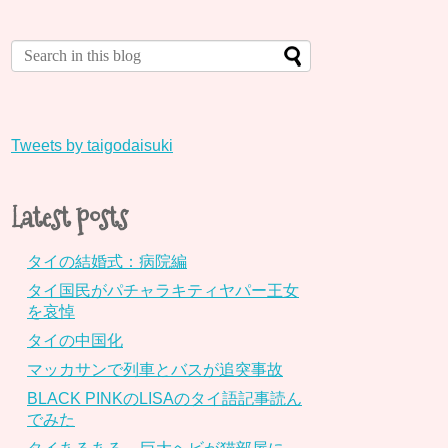
Tweets by taigodaisuki
Latest posts
タイの結婚式：病院編
タイ国民がパチャラキティヤパー王女
を哀悼
タイの中国化
マッカサンで列車とバスが追突事故
BLACK PINKのLISAのタイ語記事読ん
でみた