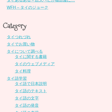
タイあるある – 巨大ヘビが猫部屋に…
WFH – タイのジョーク
Category
タイつれづれ
タイでお買い物
タイについて調べる
タイに関する書籍
タイのウェブメディア
タイ料理
タイ語学習
タイ語で日本説明
タイ語のテキスト
タイ語の文字
タイ語の発音