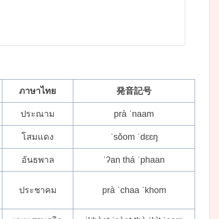
ภาษาไทย
発音記号
ประณาม
prà ˈnaam
โสมแดง
ˈsǒom ˈdɛɛŋ
อันธพาล
ˈʔan thá ˈphaan
ประชาคม
prà ˈchaa ˈkhom