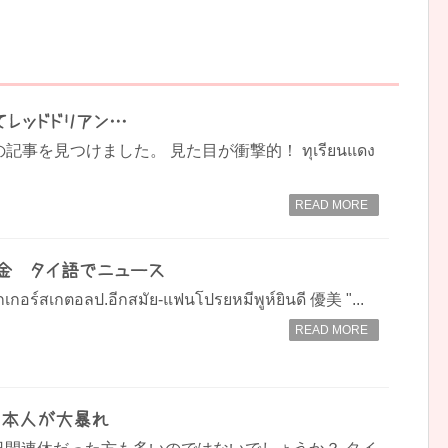
てレッドドリアン…
の記事を見つけました。 見た目が衝撃的！ ทุเรียนแดง
READ MORE
金 タイ語でニュース
กเกอร์สเกตอลป.อีกสมัย-แฟนโปรยหมีพูห์ยินดี 優美 "...
READ MORE
日本人が大暴れ