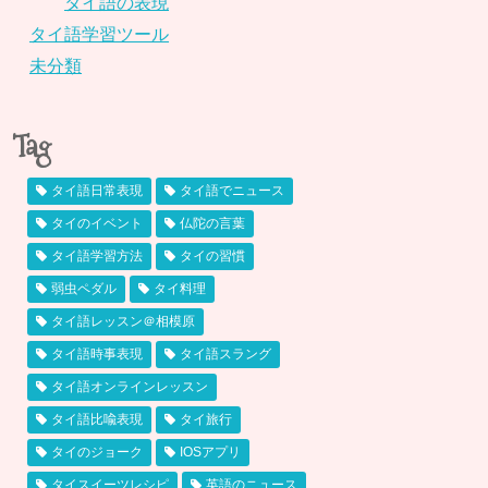
タイ語の表現
タイ語学習ツール
未分類
Tag
タイ語日常表現
タイ語でニュース
タイのイベント
仏陀の言葉
タイ語学習方法
タイの習慣
弱虫ペダル
タイ料理
タイ語レッスン＠相模原
タイ語時事表現
タイ語スラング
タイ語オンラインレッスン
タイ語比喩表現
タイ旅行
タイのジョーク
IOSアプリ
タイスイーツレシピ
英語のニュース