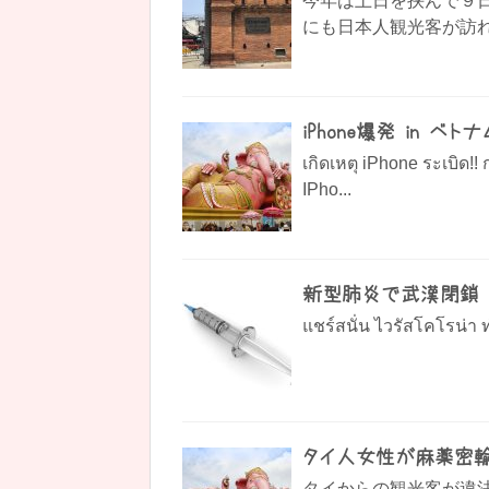
今年は土日を挟んで９
にも日本人観光客が訪れ
iPhone爆発 in 
เกิดเหตุ iPhone ระเ
IPho...
新型肺炎で武漢閉鎖 
แชร์สนั่น ไวรัสโคโรน่า ท
タイ人女性が麻薬密輸
タイからの観光客が違