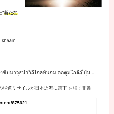
”
新たな
k ˈkhaam
ขีปนาวุธนำวิถีไกลพันกม.ตกตูมใกล้ญี่ปุ่น
–
kmの弾道ミサイルが日本近海に落下 を強く非難
ontent/875621