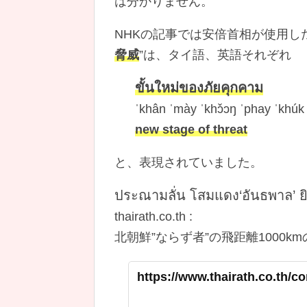
は分かりません。
NHKの記事では安倍首相が使用した
脅威
”は、タイ語、英語それぞれ
ขั้นใหม่ของภัยคุกคาม
ˈkhân ˈmày ˈkhɔ̌ɔŋ ˈphay ˈkhú
new stage of threat
と、表現されていました。
ประณามลั่น โสมแดง‘อันธพาล’ ยิง
thairath.co.th :
北朝鮮”ならず者”の飛距離1000
https://www.thairath.co.th/c