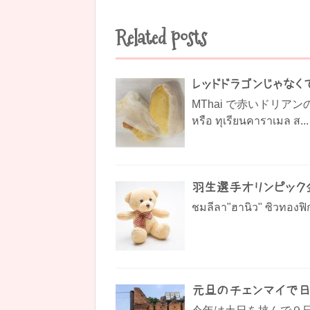
Related posts
レッドドラゴンじゃなく
MThai で赤いドリアン
หรือ ทุเรียนคาราเมล ส...
羽生選手オリンピック
ชมลีลา"ฮานิว" ซิวทองฟิ
元旦のチェンマイで