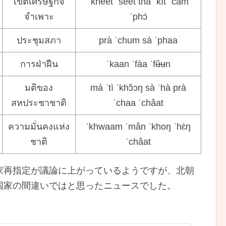
เขตเศรษฐกิจ
ˈkhèet ˈsèet thà ˈkìt ˈcam
จำเพาะ
ˈphɔ́
ประชุมสภา
prà ˈchum sà ˈphaa
การฝ่าฝืน
ˈkaan ˈfàa ˈfʉ̌ʉn
มติของ
má ˈtì ˈkhɔ̌ɔŋ sà ˈhà prà
สหประชาชาติ
ˈchaa ˈchâat
ความมั่นคงแห่ง
ˈkhwaam ˈmân ˈkhoŋ ˈhɛ̀ŋ
ชาติ
ˈchâat
家再指定が議論に上がっているようですが、北朝
国家の間違いではと思ったニュースでした。