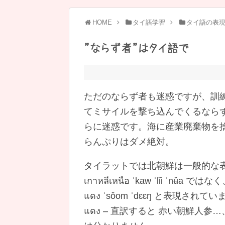
HOME
タイ語学習
タイ語の表
”ならず者”はタイ語で
ただのならず者も迷惑ですが、訓
てミサイルを撃ち込んでくるなら
らに迷惑です。海に産業廃棄物を
らんぷりはダメ絶対。
タイラットでは北朝鮮は一般的な
เกาหลีเหนือ ˈkaw ˈlǐi ˈnʉ̌a ではな
แดง ˈsǒom ˈdɛɛŋ と表現されてい
แดง – 直訳すると 赤い朝鮮人参