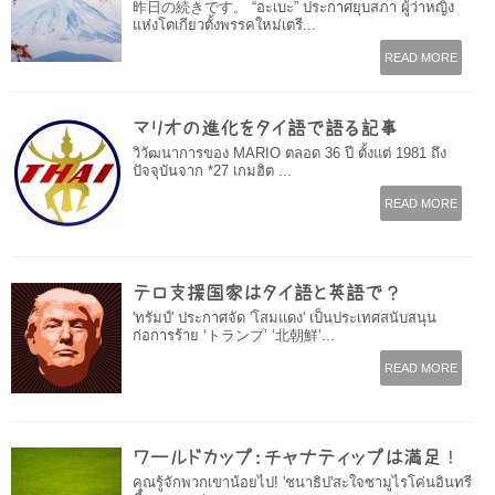
昨日の続きです。 “อะเบะ” ประกาศยุบสภา ผู้ว่าหญิง
แห่งโตเกียวตั้งพรรคใหม่เตรี...
READ MORE
マリオの進化をタイ語で語る記事
วิวัฒนาการของ MARIO ตลอด 36 ปี ตั้งแต่ 1981 ถึง
ปัจจุบันจาก *27 เกมฮิต ...
READ MORE
テロ支援国家はタイ語と英語で？
'ทรัมป์' ประกาศจัด 'โสมแดง' เป็นประเทศสนับสนุน
ก่อการร้าย ‘トランプ’ ‘北朝鮮’...
READ MORE
ワールドカップ：チャナティップは満足！
คุณรู้จักพวกเขาน้อยไป! 'ชนาธิป'สะใจซามูไรโค่นอินทรี