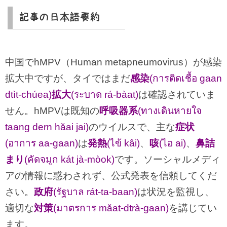
記事の日本語要約
中国でhMPV（Human metapneumovirus）が感染
拡大中ですが、タイではまだ
感染
(การติดเชื้อ gaan
dtìt-chúea)
拡大
(ระบาด rá-bàat)
は確認されていま
せん。hMPVは既知の
呼吸器系
(ทางเดินหายใจ
taang dern hăai jai)
のウイルスで、主な
症状
(อาการ aa-gaan)
は
発熱
(ไข้ kâi)
、
咳
(ไอ ai)
、
鼻詰
まり
(คัดจมูก kát jà-mòok)
です。ソーシャルメディ
アの情報に惑わされず、公式発表を信頼してくだ
さい。
政府
(รัฐบาล rát-ta-baan)
は状況を監視し、
適切な
対策
(มาตรการ măat-dtrà-gaan)
を講じてい
ます。