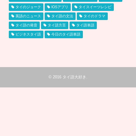
タイのジョーク
IOSアプリ
タイスイーツレシピ
英語のニュース
タイ語の文法
タイのドラマ
タイ語の発音
タイ語方言
タイ語単語
ビジネスタイ語
今日のタイ語単語
© 2016
タイ語大好き
.