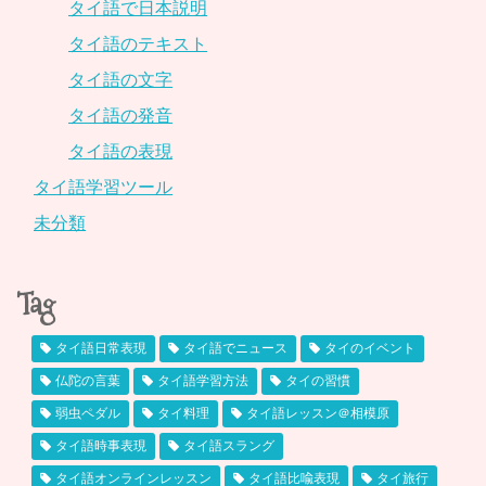
タイ語で日本説明
タイ語のテキスト
タイ語の文字
タイ語の発音
タイ語の表現
タイ語学習ツール
未分類
Tag
タイ語日常表現
タイ語でニュース
タイのイベント
仏陀の言葉
タイ語学習方法
タイの習慣
弱虫ペダル
タイ料理
タイ語レッスン＠相模原
タイ語時事表現
タイ語スラング
タイ語オンラインレッスン
タイ語比喩表現
タイ旅行