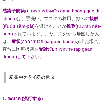
感染予防策
(มาตรการป้องกัน gaan bpông-gan dtìt-
chúea)
は、手洗い、マスクの着用、顔への
接触
(สัมผัส săm-pàt)
を避けることが
推奨
(แนะนำ nâe-
nam)
されています。また、海外から帰国した人
は、
症状
(อาการป่วย aa-gaan bpuài)
が出た場合、
直ちに医療機関を
受診
(รับการตรวจ ráp gaan
drùuat)して下さい
。
記事中のタイ語の例文
1. ระบาด (流行する)