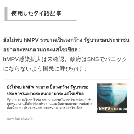
使用したタイ語記事
ยังไม่พบ hMPV ระบาดเป็นวงกว้าง รัฐบาลขอประชาชน
อย่าตระหนกตามกระแสโซเชียล :
hMPV感染拡大は未確認。政府はSNSでパニック
にならないよう国民に呼びかけ：
ยังไม่พบ hMPV ระบาดเป็นวงกว้าง รัฐบาลขอ
ประชาชนอย่าตระหนกตามกระแสโซเชียล
รัฐบาลเผย ยังไม่พบไวรัส hMPV ระบาดในวงกว้าง พร้อมกำชับ
ทุกหน่วยงานที่เกี่ยวข้องประสานและติดตามสถานการณ์อย่าง
ต่อเนื่อง ขอประชาชนอย่าตระหนกตามกระแสโซเชียล
www.thairath.co.th