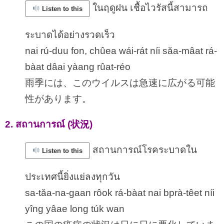
ในฤดูฝน เชื้อไวรัสนี้สามารถ
Listen to this
ระบาดได้อย่างรวดเร็ว
nai rú-duu fon, chûea wái-rát níi săa-mâat rá-
bàat dâai yàang rûat-réo
雨季には、このウイルスは急速に広がる可能
性があります。
2. สถานการณ์ (状況)
สถานการณ์โรคระบาดใน
Listen to this
ประเทศนี้ยิ่งแย่ลงทุกวัน
sa-tăa-na-gaan rôok rá-bàat nai bprà-têet níi
yîng yâae long túk wan