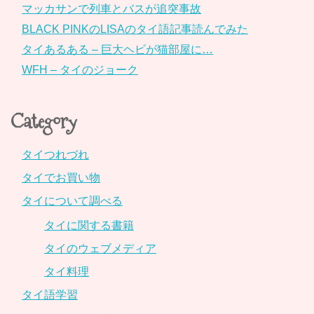
マッカサンで列車とバスが追突事故
BLACK PINKのLISAのタイ語記事読んでみた
タイあるある – 巨大ヘビが猫部屋に…
WFH – タイのジョーク
Category
タイつれづれ
タイでお買い物
タイについて調べる
タイに関する書籍
タイのウェブメディア
タイ料理
タイ語学習