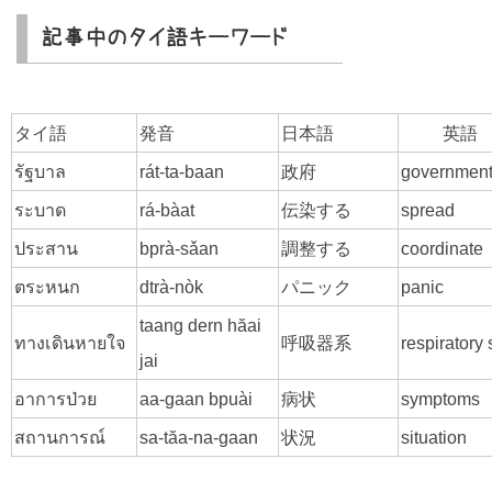
記事中のタイ語キーワード
タイ語
発音
日本語
英語
รัฐบาล
rát-ta-baan
政府
governmen
ระบาด
rá-bàat
伝染する
spread
ประสาน
bprà-sǎan
調整する
coordinate
ตระหนก
dtrà-nòk
パニック
panic
taang dern hăai
ทางเดินหายใจ
呼吸器系
respiratory
jai
อาการป่วย
aa-gaan bpuài
病状
symptoms
สถานการณ์
sa-tăa-na-gaan
状況
situation