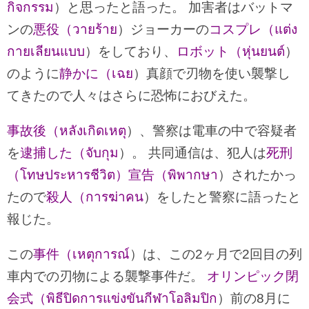
กิจกรรม
）と思ったと語った。 加害者はバットマ
ンの
悪役（วายร้าย
）ジョーカーの
コスプレ（แต่ง
กายเลียนแบบ
）をしており、
ロボット（หุ่นยนต์
）
のように
静かに（เฉย
）真顔で刃物を使い襲撃し
てきたので人々はさらに恐怖におびえた。
事故後（หลังเกิดเหตุ
）、警察は電車の中で容疑者
を
逮捕した（จับกุม
）。 共同通信は、犯人は
死刑
（โทษประหารชีวิต）宣告（พิพากษา
）されたかっ
たので
殺人（การฆ่าคน
）をしたと警察に語ったと
報じた。
この
事件（เหตุการณ์
）は、この2ヶ月で2回目の列
車内での刃物による襲撃事件だ。
オリンピック閉
会式（พิธีปิดการแข่งขันกีฬาโอลิมปิก
）前の8月に