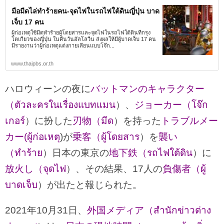
มือมีดไล่ทำร้ายคน-จุดไฟในรถไฟใต้ดินญี่ปุ่น บาด
เจ็บ 17 คน
ผู้ก่อเหตุใช้มีดทำร้ายผู้โดยสารและจุดไฟในรถไฟใต้ดินที่กรุง
โตเกียวของญี่ปุ่น ในคืนวันฮัลโลวีน ส่งผลให้มีผู้บาดเจ็บ 17 คน
มีรายงานว่าผู้ก่อเหตุแต่งกายเลียนแบบโจ๊ก...
www.thaipbs.or.th
ハロウィーンの夜に
バットマンのキャラクター
（ตัวละครในเรื่องแบทแมน
）、
ジョーカー（โจ๊ก
เกอร์
）に扮した
刃物（มีด
）を持った
トラブルメー
カー(ผู้ก่อเหตุ
)が
乗客（ผู้โดยสาร
）を
襲い
（ทำร้าย
）日本の東京の
地下鉄（รถไฟใต้ดิน
）に
放火し（จุดไฟ
）、その結果、17人の
負傷者（ผู้
บาดเจ็บ
）が出たと報じられた。
2021年10月31日、
外国メディア（สำนักข่าวต่าง