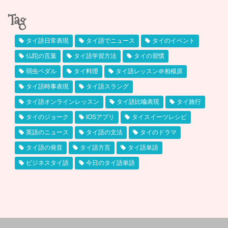
Tag
タイ語日常表現
タイ語でニュース
タイのイベント
仏陀の言葉
タイ語学習方法
タイの習慣
弱虫ペダル
タイ料理
タイ語レッスン＠相模原
タイ語時事表現
タイ語スラング
タイ語オンラインレッスン
タイ語比喩表現
タイ旅行
タイのジョーク
IOSアプリ
タイスイーツレシピ
英語のニュース
タイ語の文法
タイのドラマ
タイ語の発音
タイ語方言
タイ語単語
ビジネスタイ語
今日のタイ語単語