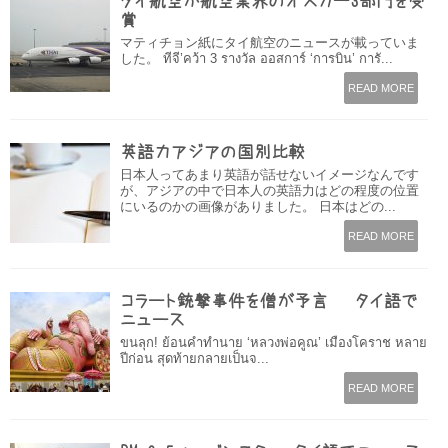
タイ航空が航空業界のオスカー3部門を受
賞
マティチョン紙にタイ航空のニュースが載っていま
した。 ทีจี’คว้า 3 รางวัล ออสการ์ ‘การบิน’ การั...
READ MORE
英語力アジアの国別比較
日本人ってあまり英語が話せないイメージなんです
が、アジアの中で日本人の英語力はどの程度の位置
にいるのかの画像がありました。 日本はどの...
READ MORE
コラート銃撃事件を僧が予言 – タイ語で
ニュース
ขนลุก! ย้อนคำทำนาย ‘หลวงพ่อคูณ’ เมืองโคราช หลาย
ปีก่อน สุดท้ายกลายเป็นจ...
READ MORE