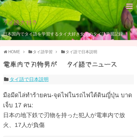
タイ語大好き
日本国内でタイ語を学習するタイ大好き女子のタイ語学習記録
HOME
タイ語学習
タイ語で日本説明
電車内で刃物男が – タイ語でニュース
タイ語で日本説明
มือมีดไล่ทำร้ายคน-จุดไฟในรถไฟใต้ดินญี่ปุ่น บาด
เจ็บ 17 คน:
日本の地下鉄で刃物を持った犯人が電車内で放
火、17人が負傷