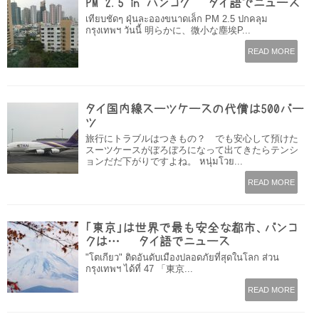
PM 2.5 in バンコク – タイ語でニュース
เทียบชัดๆ ฝุ่นละอองขนาดเล็ก PM 2.5 ปกคลุม
กรุงเทพฯ วันนี้ 明らかに、微小な塵埃P...
READ MORE
タイ国内線スーツケースの代償は500バー
ツ
旅行にトラブルはつきもの？ でも安心して預けた
スーツケースがぼろぼろになって出てきたらテンシ
ョンだだ下がりですよね。 หนุ่มโวย...
READ MORE
「東京」は世界で最も安全な都市、バンコ
クは… – タイ語でニュース
"โตเกียว" ติดอันดับเมืองปลอดภัยที่สุดในโลก ส่วน
กรุงเทพฯ ได้ที่ 47 「東京...
READ MORE