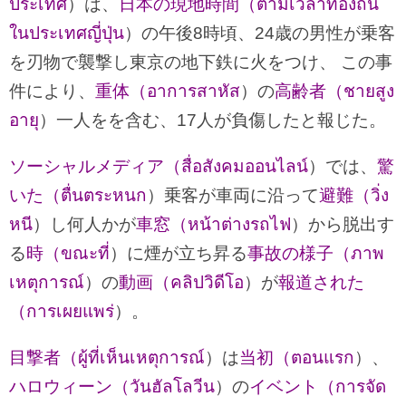
ประเทศ
）は、
日本の現地時間（ตามเวลาท้องถิ่น
ในประเทศญี่ปุ่น
）の午後8時頃、24歳の男性が乗客
を刃物で襲撃し東京の地下鉄に火をつけ、 この事
件により、
重体（อาการสาหัส
）の
高齢者（ชายสูง
อายุ
）一人をを含む、17人が負傷したと報じた。
ソーシャルメディア（สื่อสังคมออนไลน์
）では、
驚
いた（ตื่นตระหนก
）乗客が車両に沿って
避難（วิ่ง
หนี
）し何人かが
車窓（หน้าต่างรถไฟ
）から脱出す
る
時（ขณะที่
）に煙が立ち昇る
事故の様子（ภาพ
เหตุการณ์
）の
動画（คลิปวิดีโอ
）が
報道された
（การเผยแพร่
）。
目撃者（ผู้ที่เห็นเหตุการณ์
）は
当初（ตอนแรก
）、
ハロウィーン（วันฮัลโลวีน
）の
イベント（การจัด