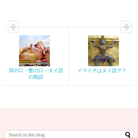
貝の口・蟹の口 – タイ語
イマイチはタイ語で？
の熟語