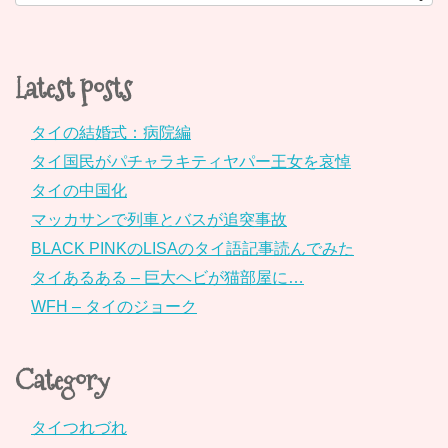
Latest posts
タイの結婚式：病院編
タイ国民がパチャラキティヤパー王女を哀悼
タイの中国化
マッカサンで列車とバスが追突事故
BLACK PINKのLISAのタイ語記事読んでみた
タイあるある – 巨大ヘビが猫部屋に…
WFH – タイのジョーク
Category
タイつれづれ