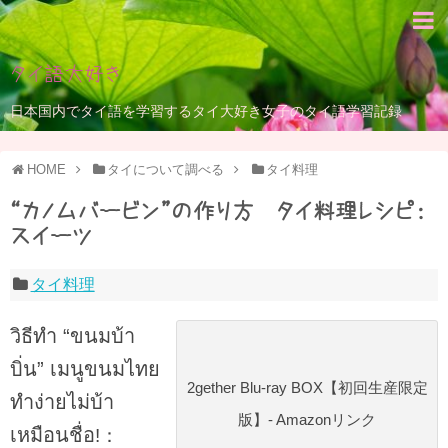
タイ語大好き
日本国内でタイ語を学習するタイ大好き女子のタイ語学習記録
HOME
タイについて調べる
タイ料理
“カノムバービン”の作り方 タイ料理レシピ：
スイーツ
タイ料理
วิธีทำ “ขนมบ้า
บิ่น” เมนูขนมไทย
2gether Blu-ray BOX【初回生産限定
ทำง่ายไม่บ้า
版】- Amazonリンク
เหมือนชื่อ
!：