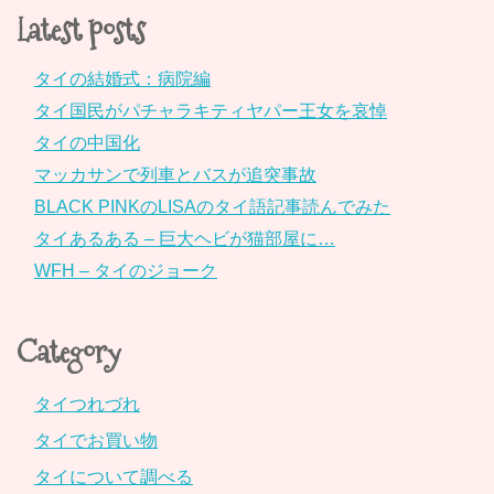
Latest posts
タイの結婚式：病院編
タイ国民がパチャラキティヤパー王女を哀悼
タイの中国化
マッカサンで列車とバスが追突事故
BLACK PINKのLISAのタイ語記事読んでみた
タイあるある – 巨大ヘビが猫部屋に…
WFH – タイのジョーク
Category
タイつれづれ
タイでお買い物
タイについて調べる