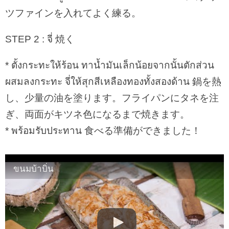
ツファインを入れてよく練る。
STEP 2 : จี่ 焼く
* ตั้งกระทะให้ร้อน ทาน้ำมันเล็กน้อยจากนั้นตักส่วน
ผสมลงกระทะ จี่ให้สุกสีเหลืองทองทั้งสองด้าน 鍋を熱
し、少量の油を塗ります。フライパンにタネを注
ぎ、両面がキツネ色になるまで焼きます。
* พร้อมรับประทาน 食べる準備ができました！
ขนมบ้าบิ่น