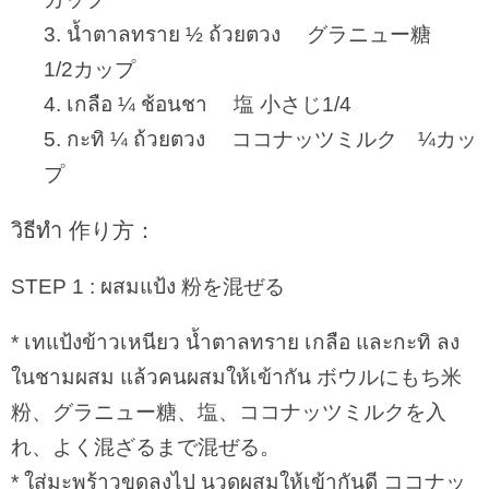
3. น้ำตาลทราย ½ ถ้วยตวง グラニュー糖
1/2カップ
4. เกลือ ¼ ช้อนชา 塩 小さじ1/4
5. กะทิ ¼ ถ้วยตวง ココナッツミルク ¼カッ
プ
วิธีทำ 作り方：
STEP 1 : ผสมแป้ง 粉を混ぜる
* เทแป้งข้าวเหนียว น้ำตาลทราย เกลือ และกะทิ ลง
ในชามผสม แล้วคนผสมให้เข้ากัน ボウルにもち米
粉、グラニュー糖、塩、ココナッツミルクを入
れ、よく混ざるまで混ぜる。
* ใส่มะพร้าวขูดลงไป นวดผสมให้เข้ากันดี ココナッ