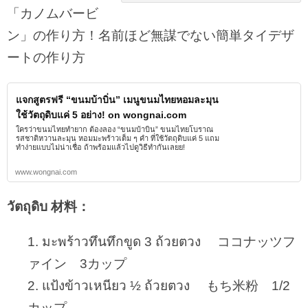
「カノムバービ
ン」の作り方！名前ほど無謀でない簡単タイデザ
ートの作り方
แจกสูตรฟรี “ขนมบ้าบิ่น” เมนูขนมไทยหอมละมุน
ใช้วัตถุดิบแค่ 5 อย่าง! on wongnai.com
ใครว่าขนมไทยทำยาก ต้องลอง “ขนมบ้าบิ่น” ขนมไทยโบราณ
รสชาติหวานละมุน หอมมะพร้าวเต็ม ๆ คำ ที่ใช้วัตถุดิบแค่ 5 แถม
ทำง่ายแบบไม่น่าเชื่อ ถ้าพร้อมแล้วไปดูวิธีทำกันเลยย!
www.wongnai.com
วัตถุดิบ 材料：
1. มะพร้าวทึนทึกขูด 3 ถ้วยตวง ココナッツフ
ァイン 3カップ
2. แป้งข้าวเหนียว ½ ถ้วยตวง もち米粉 1/2
カップ