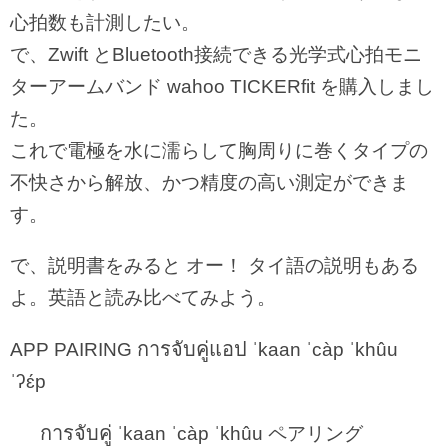
心拍数も計測したい。
で、Zwift とBluetooth接続できる光学式心拍モニ
ターアームバンド wahoo TICKERfit を購入しまし
た。
これで電極を水に濡らして胸周りに巻くタイプの
不快さから解放、かつ精度の高い測定ができま
す。
で、説明書をみると オー！ タイ語の説明もある
よ。英語と読み比べてみよう。
การจับคู่แอป
APP PAIRING
ˈkaan ˈcàp ˈkhûu
ˈʔɛ́p
การจับคู่
ˈkaan ˈcàp ˈkhûu ペアリング