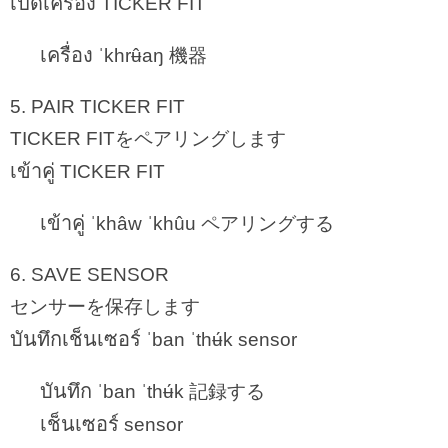
เปิดเครือง
TICKER FIT
เครื่อง
ˈkhrʉ̂aŋ 機器
5. PAIR TICKER FIT
TICKER FITをペアリングします
เข้าคู่
TICKER FIT
เข้าคู่
ˈkhâw ˈkhûu ペアリングする
6. SAVE SENSOR
センサーを保存します
บันทึกเช็นเซอร์
ˈban ˈthʉ́k sensor
บันทึก
ˈban ˈthʉ́k 記録する
เช็นเซอร์
sensor