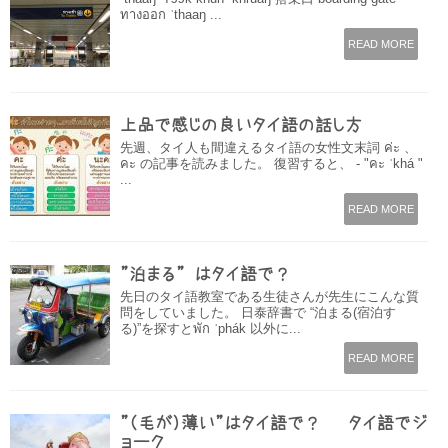
ทางออก ˈthaaŋ ...
READ MORE
上品で感じの良いタイ語の話し方
先週、タイ人も間違えるタイ語の女性文末詞 ค่ะ 、
คะ の記事を読みました。 復習すると、 - "คะ ˈkhá "
...
READ MORE
”泊まる” はタイ語で？
先日のタイ語教室である生徒さんが先生にこんな質
問をしていました。 日泰辞書で “泊まる(宿泊す
る)”を探すとพัก ˈphák 以外に...
READ MORE
”（毛が）薄い”はタイ語で？ – タイ語でジ
ョーク