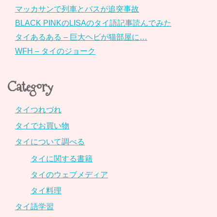
マッカサンで列車とバスが追突事故
BLACK PINKのLISAのタイ語記事読んでみた
タイあるある – 巨大ヘビが猫部屋に…
WFH – タイのジョーク
Category
タイつれづれ
タイでお買い物
タイについて調べる
タイに関する書籍
タイのウェブメディア
タイ料理
タイ語学習