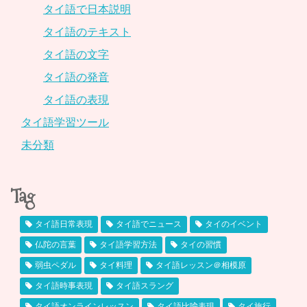
タイ語で日本説明
タイ語のテキスト
タイ語の文字
タイ語の発音
タイ語の表現
タイ語学習ツール
未分類
Tag
タイ語日常表現
タイ語でニュース
タイのイベント
仏陀の言葉
タイ語学習方法
タイの習慣
弱虫ペダル
タイ料理
タイ語レッスン＠相模原
タイ語時事表現
タイ語スラング
タイ語オンラインレッスン
タイ語比喩表現
タイ旅行