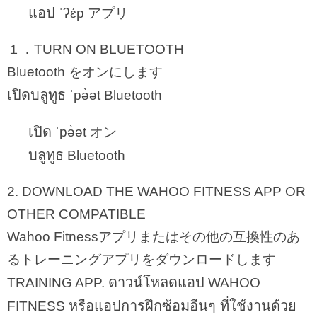
แอป
ˈʔɛ́p アプリ
１．TURN ON BLUETOOTH
Bluetooth をオンにします
เปิดบลูทูธ
ˈpə̀ət Bluetooth
เปิด
ˈpə̀ət オン
บลูทูธ
Bluetooth
2. DOWNLOAD THE WAHOO FITNESS APP OR
OTHER COMPATIBLE
Wahoo Fitnessアプリまたはその他の互換性のあ
るトレーニングアプリをダウンロードします
ดาวน์โหลดแอป
TRAINING APP.
WAHOO
หรือแอปการฝึกซ้อมอืนๆ ที่ใช้งานด้วย
FITNESS