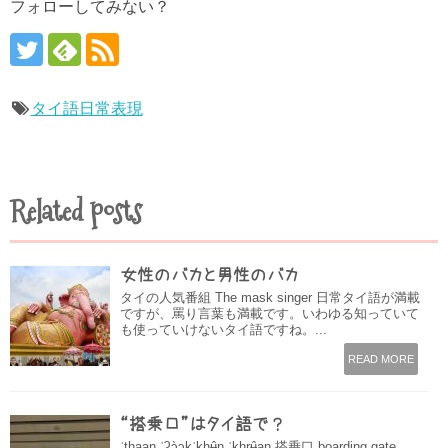
フォローしてみない？
タイ語日常表現
Related posts
女性のバカと男性のバカ
タイの人気番組 The mask singer 日常タイ語が満載
ですが、罵り言葉も満載です。いわゆる知っていて
も使っていけないタイ語ですね。...
READ MORE
“搭乗口”はタイ語で？
ˈthaaŋ ˈʔɔ̀ɔkˈkhʉ̂n ˈkhrʉ̂aŋ 搭乗口 boarding gate