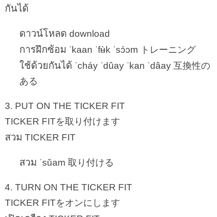
กันได้
ดาวน์โหลด
download
การฝึกซ้อม
ˈkaan ˈfʉ̀k ˈsɔ́ɔm トレーニング
ใช้ด้วยกันได้
ˈcháy ˈdûay ˈkan ˈdâay 互換性の
ある
3. PUT ON THE TICKER FIT
TICKER FITを取り付けます
สวม
TICKER FIT
สวม
ˈsǔam 取り付ける
4. TURN ON THE TICKER FIT
TICKER FITをオンにします