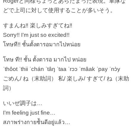
Rogerと同様ちょっとあらたまった表現。軍隊な
どで上司に対して使用することが多いそう。
すまんね‼︎ 楽しみすぎてね‼︎
Sorry!! I’m just so excited!!
โทษที!! ชั้นตั้งตารอมากไปหน่อย
โทษ ที!! ชั้น ตั้งตารอ มากไป หน่อย
ˈthôot ˈthii ˈchán ˈtâŋ ˈtaa ˈrɔɔ ˈmâak ˈpay ˈnɔ̀y
ごめん/ ね（末助詞） 私/ 楽しみ/ すぎて/ ね（末助
詞）
いいぜ調子は…
I’m feeling just fine…
สภาพร่างกายช้ันดีอยู่แล้ว…