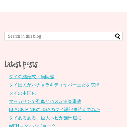
Latest posts
タイの結婚式：病院編
タイ国民がパチャラキティヤパー王女を哀悼
タイの中国化
マッカサンで列車とバスが追突事故
BLACK PINKのLISAのタイ語記事読んでみた
タイあるある – 巨大ヘビが猫部屋に…
WFH – タイのジョーク