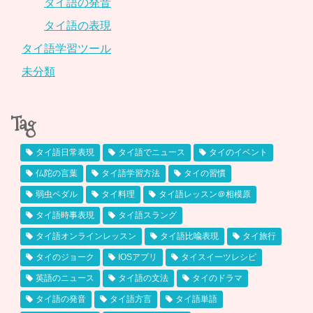
タイ語の発音
タイ語の表現
タイ語学習ツール
未分類
Tag
タイ語日常表現
タイ語でニュース
タイのイベント
仏陀の言葉
タイ語学習方法
タイの習慣
弱虫ペダル
タイ料理
タイ語レッスン＠相模原
タイ語時事表現
タイ語スラング
タイ語オンラインレッスン
タイ語比喩表現
タイ旅行
タイのジョーク
IOSアプリ
タイスイーツレシピ
英語のニュース
タイ語の文法
タイのドラマ
タイ語の発音
タイ語方言
タイ語単語