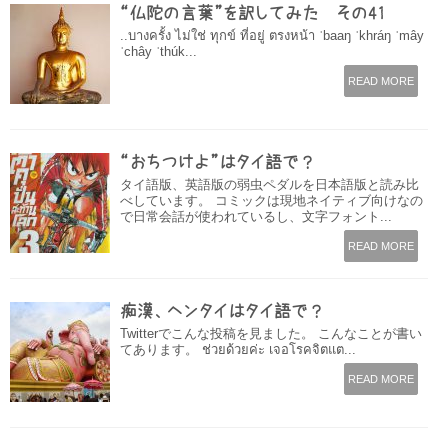
“仏陀の言葉”を訳してみた その41
..บางครั้ง ไม่ใช่ ทุกข์ ที่อยู่ ตรงหน้า ˈbaaŋ ˈkhráŋ ˈmây
ˈchây ˈthúk...
READ MORE
“おちつけよ”はタイ語で？
タイ語版、英語版の弱虫ペダルを日本語版と読み比
べしています。 コミックは現地ネイティブ向けなの
で日常会話が使われているし、文字フォント...
READ MORE
痴漢、ヘンタイはタイ語で？
Twitterでこんな投稿を見ました。 こんなことが書い
てあります。 ช่วยด้วยค่ะ เจอโรคจิตแต...
READ MORE