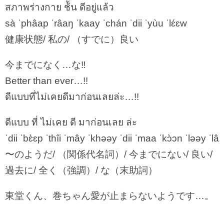
สภาพร่างกาย ช้ัน ดีอยู่แล้ว
sà ˈphâap ˈrâaŋ ˈkaay ˈchán ˈdii ˈyùu ˈlɛ́ɛw
健康状態/ 私の/ （すでに）良い
今までになく…な‼︎
Better than ever…!!
ดีแบบที่ไม่เคยดีมาก่อนเลยล่ะ…!!
ดีแบบ ที่ ไม่เคย ดี มาก่อนเลย ล่ะ
ˈdii ˈbɛ̀ɛp ˈthîi ˈmây ˈkhəəy ˈdii ˈmaa ˈkɔ̀ɔn ˈləəy ˈlâ
〜のようだ/ （関係代名詞）/ 今までにない/ 良い/
過去に/ 全く（強調）/ な（末助詞）
東堂くん、巻ちゃん愛が止まらないようです…。