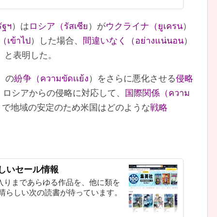
ัฐฯ
）は
ロシア（รัสเซีย
）が
ウクライナ（ยูเครน
）
เข้าไป
）した場合、
間違いなく（อย่างแน่นอน
）
）と表明した。
）の
紛争（ความขัดเเย้ง
）をさらに悪化させる
侵略
 ロシアからの侵略に対応して、
国際関係（ความ
）で地域の安定のため米国はどのような
戦略
新しいセール情報
入りまであらゆる作品を、他に類を
素晴らしい次の読書が待っています。