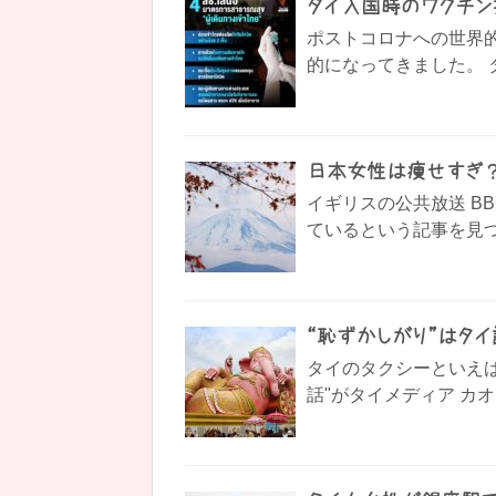
タイ入国時のワクチン
ポストコロナへの世界
的になってきました。 タイに
日本女性は痩せすぎ？
イギリスの公共放送 B
ているという記事を見つけま
“恥ずかしがり”はタ
タイのタクシーといえ
話"がタイメディア カオソッ