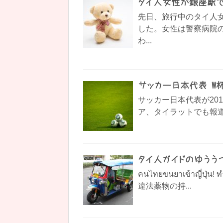
タイ人女性が銀座駅
先日、旅行中のタイ人
した。女性は警察病院
わ...
サッカー日本代表 W
サッカー日本代表が20
ア、タイラットでも報道
タイ人ガイドのゆううつ
คนไทยขนยาเข้าญี่ปุ่
違法薬物の持...