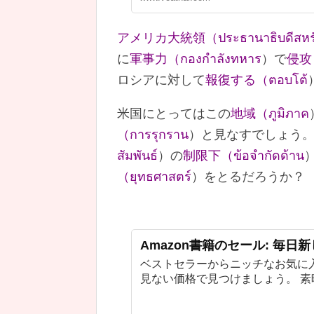
アメリカ大統領（ประธานาธิบดีสหร
に
軍事力（กองกำลังทหาร
）で
侵攻（
ロシアに対して
報復する（ตอบโต้
米国にとってはこの
地域（ภูมิภาค
（การรุกราน
）と見なすでしょう。
สัมพันธ์
）の
制限下（ข้อจำกัดด้าน
（ยุทธศาสตร์
）をとるだろうか？
Amazon書籍のセール: 毎日
ベストセラーからニッチなお気に
見ない価格で見つけましょう。 