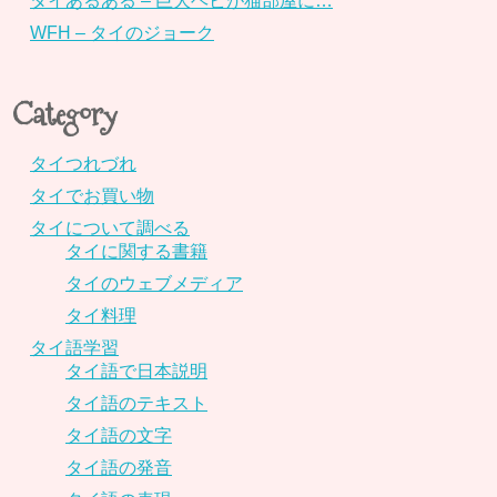
タイあるある – 巨大ヘビが猫部屋に…
WFH – タイのジョーク
Category
タイつれづれ
タイでお買い物
タイについて調べる
タイに関する書籍
タイのウェブメディア
タイ料理
タイ語学習
タイ語で日本説明
タイ語のテキスト
タイ語の文字
タイ語の発音