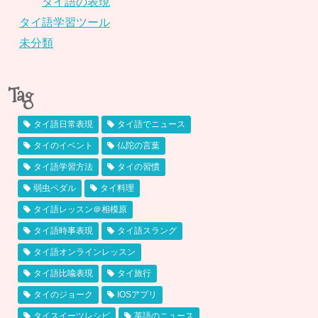
タイ語の表現
タイ語学習ツール
未分類
Tag
タイ語日常表現
タイ語でニュース
タイのイベント
仏陀の言葉
タイ語学習方法
タイの習慣
弱虫ペダル
タイ料理
タイ語レッスン＠相模原
タイ語時事表現
タイ語スラング
タイ語オンラインレッスン
タイ語比喩表現
タイ旅行
タイのジョーク
IOSアプリ
タイスイーツレシピ
英語のニュース