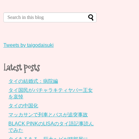
Tweets by taigodaisuki
Latest posts
タイの結婚式：病院編
タイ国民がパチャラキティヤパー王女
を哀悼
タイの中国化
マッカサンで列車とバスが追突事故
BLACK PINKのLISAのタイ語記事読ん
でみた