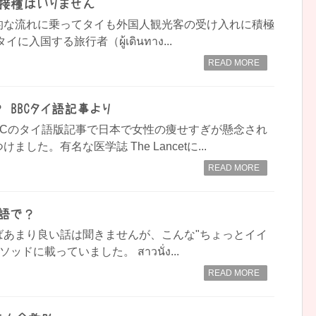
接種はいりません
的な流れに乗ってタイも外国人観光客の受け入れに積極
入国する旅行者（ผู้เดินทาง...
READ MORE
 BBCタイ語記事より
BCのタイ語版記事で日本で女性の痩せすぎが懸念され
した。有名な医学誌 The Lancetに...
READ MORE
イ語で？
ばあまり良い話は聞きませんが、こんな"ちょっとイイ
ドに載っていました。 สาวนั่ง...
READ MORE