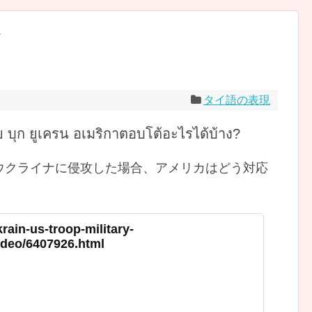
現
タイ語の表現
ย บุก ยูเครน อเมริกาตอบโต้อะไรได้บ้าง?
ウクライナに侵攻した場合、アメリカはどう対応
rain-us-troop-military-
ideo/6407926.html