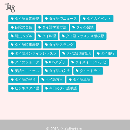
Tag
タイ語日常表現
タイ語でニュース
タイのイベント
仏陀の言葉
タイ語学習方法
タイの習慣
弱虫ペダル
タイ料理
タイ語レッスン＠相模原
タイ語時事表現
タイ語スラング
タイ語オンラインレッスン
タイ語比喩表現
タイ旅行
タイのジョーク
IOSアプリ
タイスイーツレシピ
英語のニュース
タイ語の文法
タイのドラマ
タイ語の発音
タイ語方言
タイ語単語
ビジネスタイ語
今日のタイ語単語
© 2016
タイ語大好き
.