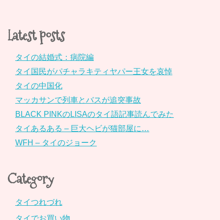
Latest posts
タイの結婚式：病院編
タイ国民がパチャラキティヤパー王女を哀悼
タイの中国化
マッカサンで列車とバスが追突事故
BLACK PINKのLISAのタイ語記事読んでみた
タイあるある – 巨大ヘビが猫部屋に…
WFH – タイのジョーク
Category
タイつれづれ
タイでお買い物