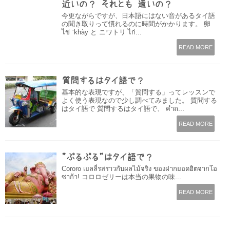
近いの？ それとも 遠いの？
今更ながらですが、日本語にはない音があるタイ語
の聞き取りって慣れるのに時間がかかります。 卵
ไข่ ˈkhày と ニワトリ ไก่...
READ MORE
質問するはタイ語で？
基本的な表現ですが、「質問する」ってレッスンで
よく使う表現なので少し調べてみました。 質問する
はタイ語で 質問するはタイ語で、 คำถ...
READ MORE
”ぷるぷる”はタイ語で？
Cororo เยลลี่รสราวกับผลไม้จริง ของฝากยอดฮิตจากโอ
ซาก้า! コロロゼリーは本当の果物の味...
READ MORE