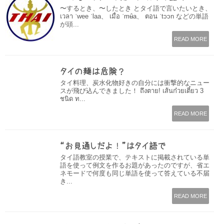
〜するとき、〜したとき とタイ語で言いたいとき、
เวลา ˈwee ˈlaa、 เมื่อ ˈmʉ̂a、 ตอน ˈtɔɔn などの単語
が頭...
READ MORE
タイの麺は危険？
タイ料理、炭水化物好きの自分には衝撃的なニュー
スが飛び込んできました！ ถึงตาย! เส้นก๋วยเตี๋ยว 3
ชนิด ท...
READ MORE
“お見通しだよ！”はタイ語で
タイ語教室の授業で、テキストに掲載されている単
語を使って例文を作るお題があったのですが、省エ
ネモードで何度も同じ単語を使って答えている不届
き...
READ MORE