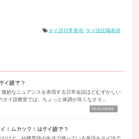
タイ語日常表現
,
タイ語比喩表現
はタイ語で？
、微妙なニュアンスを表現する日常会話ほどむずかしい
のタイ語教室では、ちょっと体調が良くなさそ...
READ MORE
イ！ムカツク！はタイ語で？
葉だけど、結構普段の生活で使っている単語をタイ語で