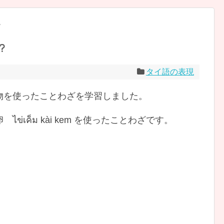
現
？
タイ語の表現
物を使ったことわざを学習しました。
่เค็ม kài kem を使ったことわざです。