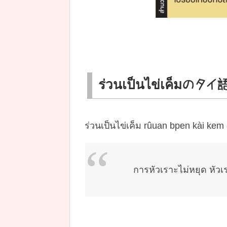
ร่วนเป็นไข่เค็มの
ร่วนเป็นไข่เค็ม rûuan bp
การหัวเราะไม่หยุด หัวเ