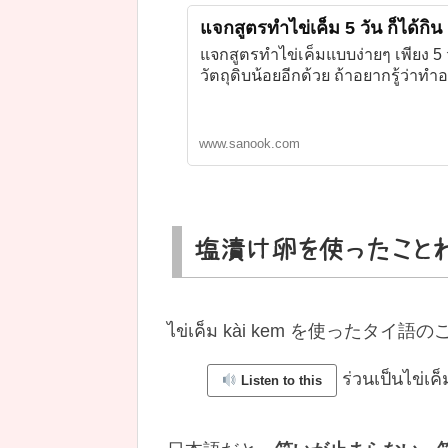
แจกสูตรทำไข่เค็ม 5 วัน ก็ได้กิน
แจกสูตรทำไข่เค็มแบบง่ายๆ เพียง 5 
วัตถุดิบน้อยอีกด้วย ถ้าอยากรู้ว่าท
www.sanook.com
塩漬け卵を使ったこと
ไข่เค็ม kài kem を使ったタイ
ร่วนเป็นไข่เ
Listen to this