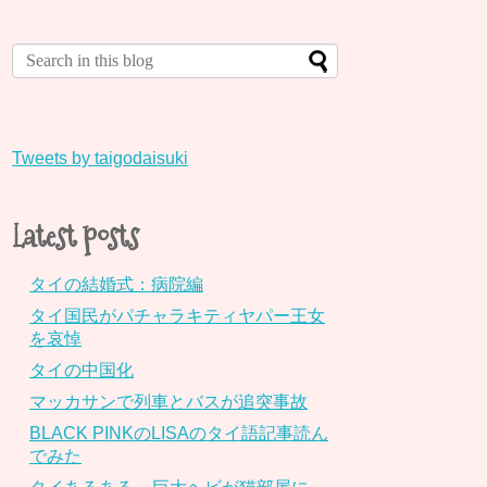
Tweets by taigodaisuki
Latest posts
タイの結婚式：病院編
タイ国民がパチャラキティヤパー王女
を哀悼
タイの中国化
マッカサンで列車とバスが追突事故
BLACK PINKのLISAのタイ語記事読ん
でみた