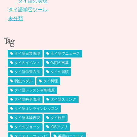
タイ語の表現
タイ語学習ツール
未分類
Tag
タイ語日常表現
タイ語でニュース
タイのイベント
仏陀の言葉
タイ語学習方法
タイの習慣
弱虫ペダル
タイ料理
タイ語レッスン＠相模原
タイ語時事表現
タイ語スラング
タイ語オンラインレッスン
タイ語比喩表現
タイ旅行
タイのジョーク
IOSアプリ
タイスイーツレシピ
英語のニュース