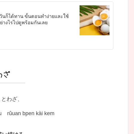
วันก็ได้ทาน ขั้นตอนทำง่ายและใช้
ำอย่างไรไปดูพร้อมกันเลย
わざ
語のことわざ、
ค็ม rûuan bpen kài kem