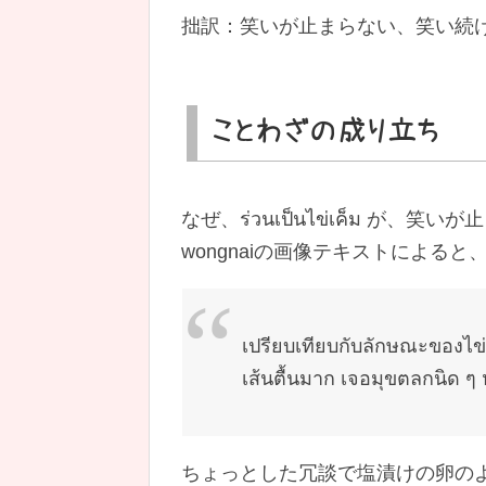
拙訳：笑いが止まらない、笑い続
ことわざの成り立ち
なぜ、ร่วนเป็นไข่เค็ม が
wongnaiの画像テキストによると
เปรียบเทียบกับลักษณะของไข่เ
เส้นตื้นมาก เจอมุขตลกนิด ๆ ห
ちょっとした冗談で塩漬けの卵の