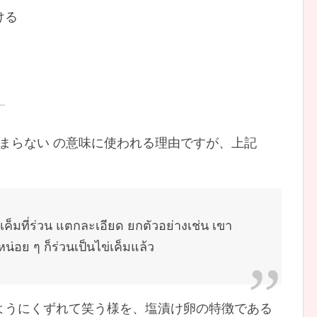
ける
、笑いが止まらない の意味に使われる理由ですが、上記
、
ค็มที่ร่วน แตกละเอียด ยกตัวอย่างเช่น เขา
น่อย ๆ ก็ร่วนเป็นไข่เค็มแล้ว
ようにくずれて笑う様を、塩漬け卵の特徴である