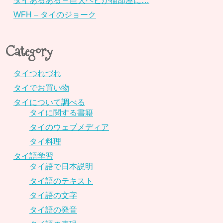
タイあるある – 巨大ヘビが猫部屋に…
WFH – タイのジョーク
Category
タイつれづれ
タイでお買い物
タイについて調べる
タイに関する書籍
タイのウェブメディア
タイ料理
タイ語学習
タイ語で日本説明
タイ語のテキスト
タイ語の文字
タイ語の発音