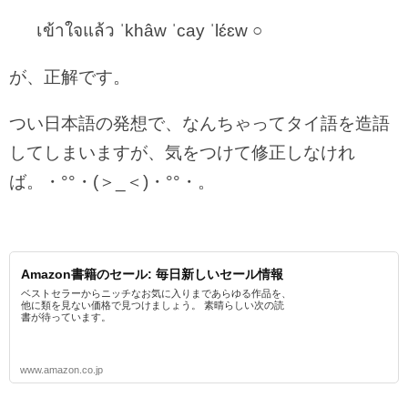
เข้าใจแล้ว ˈkhâw ˈcay ˈlɛ́ɛw ○
が、正解です。
つい日本語の発想で、なんちゃってタイ語を造語
してしまいますが、気をつけて修正しなけれ
ば。・°°・(＞_＜)・°°・。
Amazon書籍のセール: 毎日新しいセール情報
ベストセラーからニッチなお気に入りまであらゆる作品を、
他に類を見ない価格で見つけましょう。 素晴らしい次の読
書が待っています。
www.amazon.co.jp