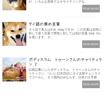
が、いろんな意味でエキサイティングな...
READ MORE
タイ語の褒め言葉
タイ語で美人はสวย ˈsǔayですが、この言葉は女性に
対して使う言葉で男性に対しては別の言葉 หล่อ ˈlɔ̀ɔ
を使います。そ...
READ MORE
ボディスラム トゥーンさんのチャリティラ
ン.2
以前記事にしたボディスラム、トゥーンさんのチャ
リティラン、ついに12月25日にタイ北部チェンライ
でゴールし、タイ国内のみならず、日本の大手新...
READ MORE