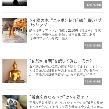
READ MORE
タイ語の本 “ニッポン紹介FAQ” IBCパブ
リッシング
購入場所：アマゾン 価格：2200円（税抜き） 学習
レベル：中級〜上級 分類：日本文化 CD：あり
（MP3ファイル形式） 個人...
READ MORE
“仏陀の言葉”を訳してみた その9
タイ語の勉強に仏陀の言葉を訳してますが、もとも
とは口頭のお説教をそのまま文章にしているから
か、前後のお説教内容がわからず意味がイマイ...
READ MORE
”誠意を見せるべき”はタイ語で？
平凡な日常生活を過ごしている自分には”誠意を見せ
るべきだ”なんてセリフを言う機会は全くありません