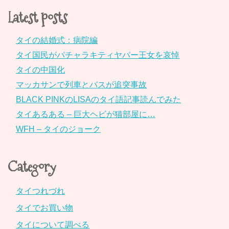
Latest posts
タイの結婚式：病院編
タイ国民がパチャラキティヤパー王女を哀悼
タイの中国化
マッカサンで列車とバスが追突事故
BLACK PINKのLISAのタイ語記事読んでみた
タイあるある – 巨大ヘビが猫部屋に…
WFH – タイのジョーク
Category
タイつれづれ
タイでお買い物
タイについて調べる