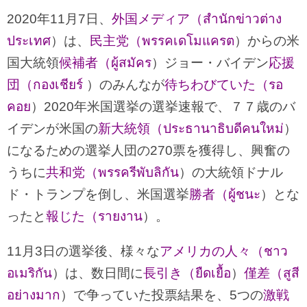
2020年11月7日、
外国メディア（สำนักข่าวต่าง
ประเทศ
）は、
民主党（พรรคเดโมแครต
）からの米
国大統領
候補者（ผู้สมัคร
）ジョー・バイデン
応援
団（กองเชียร์
）のみんなが
待ちわびていた（รอ
คอย
）2020年米国選挙の選挙速報で、７７歳のバ
イデンが米国の
新大統領（ประธานาธิบดีคนใหม่
）
になるための選挙人団の270票を獲得し、興奮の
うちに
共和党（พรรครีพับลิกัน
）の大統領ドナル
ド・トランプを倒し、米国選挙
勝者（ผู้ชนะ
）とな
ったと
報じた（รายงาน
）。
11月3日の選挙後、様々な
アメリカの人々（ชาว
อเมริกัน
）は、数日間に
長引き（ยืดเยื้อ
）
僅差（สูสี
อย่างมาก
）で争っていた投票結果を、5つの
激戦