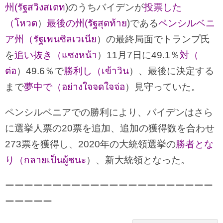
州(รัฐสวิงสเตท
)のうちバイデンが
投票した
（โหวต
）
最後の州(รัฐสุดท้าย
)である
ペンシルベニ
ア州（รัฐเพนซิลเวเนีย
）の最終局面でトランプ氏
を
追い抜き（แซงหน้า
）11月7日に49.1％
対（
ต่อ
）49.6％で
勝利し（เข้าวิน
）、最後に決定する
まで
夢中で（อย่างใจจดใจจ่อ
）見守っていた。
ペンシルベニアでの勝利により、バイデンはさら
に選挙人票の20票を追加、追加の獲得数を合わせ
273票を獲得し、2020年の大統領選挙の
勝者とな
り（กลายเป็นผู้ชนะ
）、新大統領となった。
ーーーーーーーーーーーーーーーーーーーーーー
ーーーーー