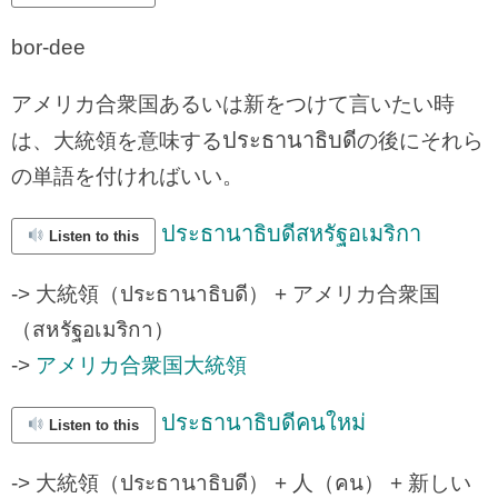
bor-dee
アメリカ合衆国あるいは新をつけて言いたい時
ประธานาธิบดี
は、大統領を意味する
の後にそれら
の単語を付ければいい。
ประธานาธิบดีสหรัฐอเมริกา
Listen to this
-> 大統領（ประธานาธิบดี） + アメリカ合衆国
（สหรัฐอเมริกา）
->
アメリカ合衆国大統領
ประธานาธิบดีคนใหม่
Listen to this
-> 大統領（ประธานาธิบดี） + 人（คน） + 新しい