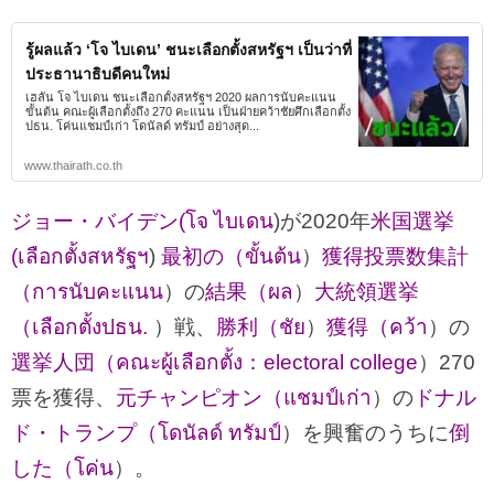
รู้ผลแล้ว ‘โจ ไบเดน’ ชนะเลือกตั้งสหรัฐฯ เป็นว่าที่
ประธานาธิบดีคนใหม่
เฮลั่น โจ ไบเดน ชนะเลือกตั้งสหรัฐฯ 2020 ผลการนับคะแนน
ขั้นต้น คณะผู้เลือกตั้งถึง 270 คะแนน เป็นฝ่ายคว้าชัยศึกเลือกตั้ง
ปธน. โค่นแชมป์เก่า โดนัลด์ ทรัมป์ อย่างสุด...
www.thairath.co.th
ジョー・バイデン(โจ ไบเดน
)が2020年
米国選挙
(เลือกตั้งสหรัฐฯ
)
最初の（ขั้นต้น
）
獲得投票数集計
（การนับคะแนน
）の
結果（ผล
）
大統領選挙
（เลือกตั้งปธน.
）戦、
勝利（ชัย
）
獲得（คว้า
）の
選挙人団（คณะผู้เลือกตั้ง：electoral college
）270
票を獲得、
元チャンピオン（แชมป์เก่า
）の
ドナル
ド・トランプ（โดนัลด์ ทรัมป์
）を興奮のうちに
倒
した（โค่น
）。