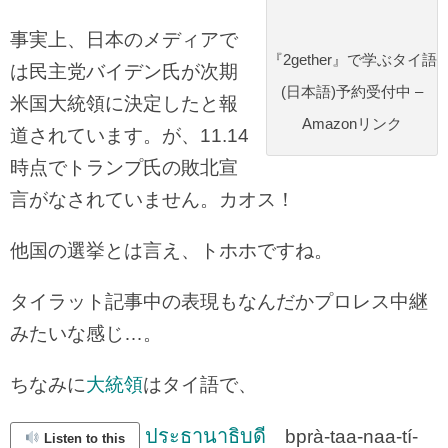
事実上、日本のメディアで
『2gether』で学ぶタイ語
は民主党バイデン氏が次期
(日本語)予約受付中 –
米国大統領に決定したと報
Amazonリンク
道されています。が、11.14
時点でトランプ氏の敗北宣
言がなされていません。カオス！
他国の選挙とは言え、トホホですね。
タイラット記事中の表現もなんだかプロレス中継
みたいな感じ…。
ちなみに
大統領
はタイ語で、
ประธานาธิบดี
bprà-taa-naa-tí-
Listen to this