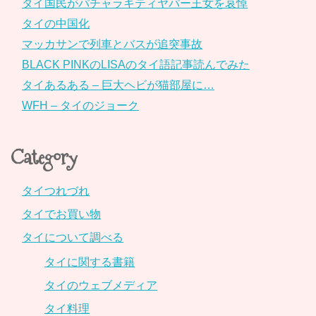
タイ国民がパチャラキティヤパー王女を哀悼
タイの中国化
マッカサンで列車とバスが追突事故
BLACK PINKのLISAのタイ語記事読んでみた
タイあるある – 巨大ヘビが猫部屋に…
WFH – タイのジョーク
Category
タイつれづれ
タイでお買い物
タイについて調べる
タイに関する書籍
タイのウェブメディア
タイ料理