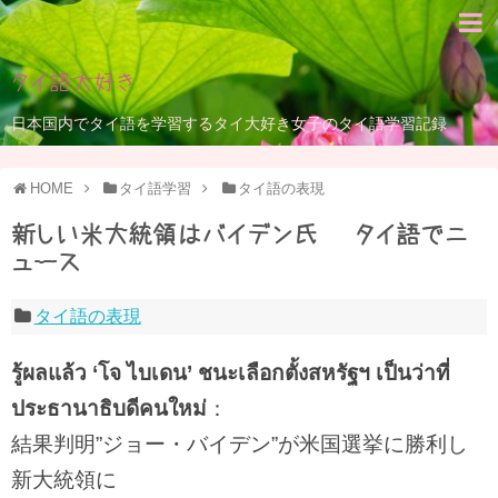
タイ語大好き
日本国内でタイ語を学習するタイ大好き女子のタイ語学習記録
HOME
タイ語学習
タイ語の表現
新しい米大統領はバイデン氏 – タイ語でニ
ュース
タイ語の表現
รู้ผลแล้ว ‘โจ ไบเดน’ ชนะเลือกตั้งสหรัฐฯ เป็นว่าที่
ประธานาธิบดีคนใหม่
：
結果判明”ジョー・バイデン”が米国選挙に勝利し
新大統領に