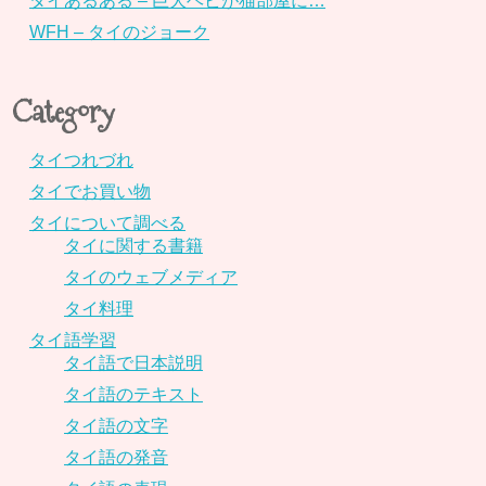
タイあるある – 巨大ヘビが猫部屋に…
WFH – タイのジョーク
Category
タイつれづれ
タイでお買い物
タイについて調べる
タイに関する書籍
タイのウェブメディア
タイ料理
タイ語学習
タイ語で日本説明
タイ語のテキスト
タイ語の文字
タイ語の発音