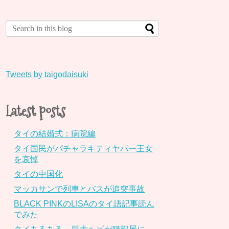
Tweets by taigodaisuki
Latest posts
タイの結婚式：病院編
タイ国民がパチャラキティヤパー王女
を哀悼
タイの中国化
マッカサンで列車とバスが追突事故
BLACK PINKのLISAのタイ語記事読ん
でみた