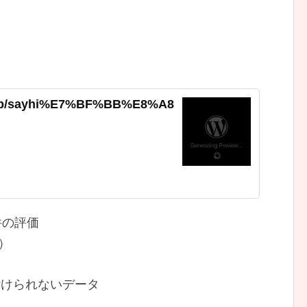
p/app/sayhi%E7%BF%BB%E8%A8
万件の評価
）
付けられないデータ