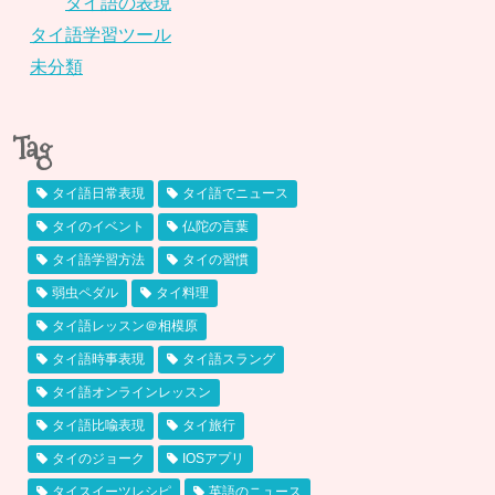
タイ語の表現
タイ語学習ツール
未分類
Tag
タイ語日常表現
タイ語でニュース
タイのイベント
仏陀の言葉
タイ語学習方法
タイの習慣
弱虫ペダル
タイ料理
タイ語レッスン＠相模原
タイ語時事表現
タイ語スラング
タイ語オンラインレッスン
タイ語比喩表現
タイ旅行
タイのジョーク
IOSアプリ
タイスイーツレシピ
英語のニュース