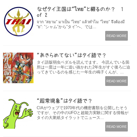
なぜタイ王国は“ไทย”と綴るのか？ 1
of 2
จาก “สยาม” มาเป็น “ไทย” แล้วทำไม “ไทย” จึงต้องมี
“ย”: ”シャム”から”タイ”へ、では...
READ MORE
“あきらめてない”はタイ語で？
タイ語版弱虫ペダルを読んでます。 今読んでいる箇
所は一度は一年に追い抜かれた2年生がすぐ後ろに迫
ってきているのを感じた一年生の鳴子くんが、...
READ MORE
“超常現象”はタイ語で？
CIAがウェブで1970年代の機密書類を公開したそう
ですが、その中のUFOと超能力実験に関する情報が
タイの大衆紙タイラットでニュース...
READ MORE