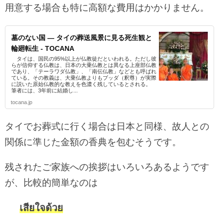
用意する場合も特に高額な費用はかかりません。
墓のない国 ― タイの葬送風景に見る死生観と
輪廻転生 - TOCANA
タイは、国民の95%以上が仏教徒だといわれる。ただし彼
らが信仰する仏教は、日本の大乗仏教とは異なる上座部仏教
であり、「テーラワダ仏教」、「南伝仏教」などとも呼ばれ
ている。その教義は、大乗仏教よりもブッダ（釈尊）が実際
に説いた原始仏教的な教えを色濃く残しているとされる。
筆者には、3年前に結婚し...
tocana.jp
タイでお葬式に行く場合は日本と同様、故人との
関係に準じた金額の香典を包むそうです。
残されたご家族への挨拶はいろいろあるようです
が、比較的簡単なのは
เสียใจด้วย