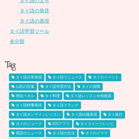
タイ語の文字
タイ語の発音
タイ語の表現
タイ語学習ツール
未分類
Tag
タイ語日常表現
タイ語でニュース
タイのイベント
仏陀の言葉
タイ語学習方法
タイの習慣
弱虫ペダル
タイ料理
タイ語レッスン＠相模原
タイ語時事表現
タイ語スラング
タイ語オンラインレッスン
タイ語比喩表現
タイ旅行
タイのジョーク
IOSアプリ
タイスイーツレシピ
英語のニュース
タイ語の文法
タイのドラマ