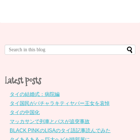
Latest posts
タイの結婚式：病院編
タイ国民がパチャラキティヤパー王女を哀悼
タイの中国化
マッカサンで列車とバスが追突事故
BLACK PINKのLISAのタイ語記事読んでみた
タイあるある – 巨大ヘビが猫部屋に…