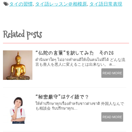
タイの習慣
,
タイ語レッスン＠相模原
,
タイ語日常表現
Related posts
“仏陀の言葉”を訳してみた その26
คำนินทาใดๆ ไม่อาจทำคนดีให้เป็นคนไม่ดีได้ どんな流
言も善人を悪人に変えることは出来ない。 ค...
READ MORE
“秘密厳守”はタイ語で？
ให้คำปรึกษาทุกเรื่องสำหรับชาวต่างชาติ 外国人なんで
も相談会 รับปรึกษาทุกเ...
READ MORE