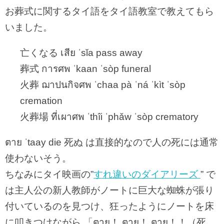
お葬式に関するタイ語をタイ語教室で教えてもら
いました。
亡くなる เสีย ˈsǐa pass away
葬式 การศพ ˈkaan ˈsòp funeral
火葬 ฌาปนกิจศพ ˈchaa pà ˈná ˈkìt ˈsòp
cremation
火葬場 ที่เผาศพ ˈthîi ˈphǎw ˈsòp crematory
ตาย ˈtaay die 死ぬ は直接的なので人の死には通常
使わないそう。
ちなみにタイ映画の”
すれ違いのダイアリーズ
” で
は主人公の新人教師がノートに巨大な蜘蛛が張り
付いているのを見つけ、狂ったようにノートを床
に叩きつけながら 「ตาย！ ตาย！ ตาย！！（死