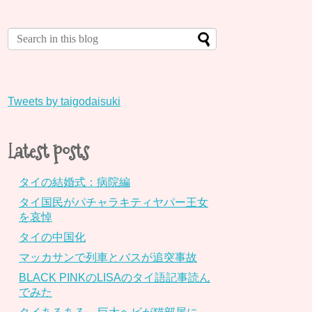
Tweets by taigodaisuki
Latest posts
タイの結婚式：病院編
タイ国民がパチャラキティヤパー王女
を哀悼
タイの中国化
マッカサンで列車とバスが追突事故
BLACK PINKのLISAのタイ語記事読ん
でみた