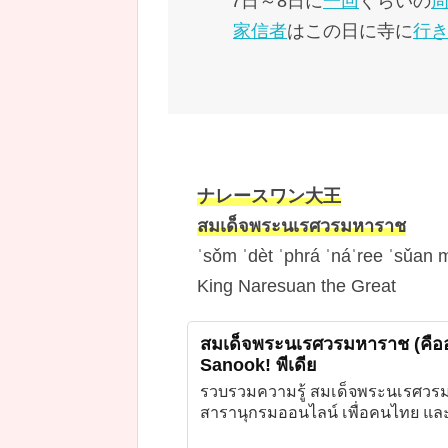
7日～8日に
一回
ぐらいの
家信者
はこの日に寺に
行
ナレースワン大王
สมเด็จพระนเรศวรมหาราช
ˈsǒm ˈdèt ˈphrá ˈnáˈree ˈsǔan 
King Naresuan the Great
สมเด็จพระนเรศวรมหาราช (คือ
Sanook! พีเดีย
รวบรวมความรู้ สมเด็จพระนเรศวรม
สารานุกรมออนไลน์ เพื่อคนไทย แล