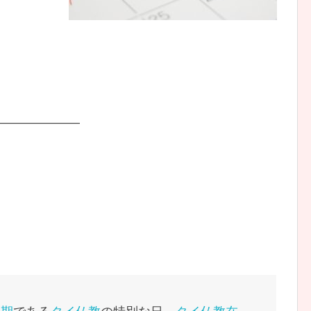
———————