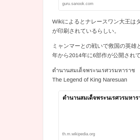
guru.sanook.com
Wikiによるとナレースワン大王
が印刷されているらしい。
ミャンマーとの戦いで救国の英雄と
年から2014年に6部作が公開され
ตำนานสมเด็จพระนเรศวรมหาราช
The Legend of King Naresuan
ตำนานสมเด็จพระนเรศวรมหาราช -
th.m.wikipedia.org