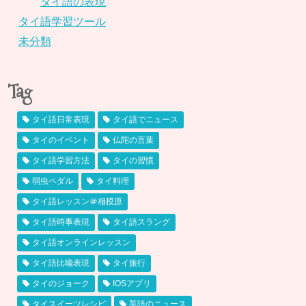
タイ語の表現
タイ語学習ツール
未分類
Tag
タイ語日常表現
タイ語でニュース
タイのイベント
仏陀の言葉
タイ語学習方法
タイの習慣
弱虫ペダル
タイ料理
タイ語レッスン＠相模原
タイ語時事表現
タイ語スラング
タイ語オンラインレッスン
タイ語比喩表現
タイ旅行
タイのジョーク
IOSアプリ
タイスイーツレシピ
英語のニュース