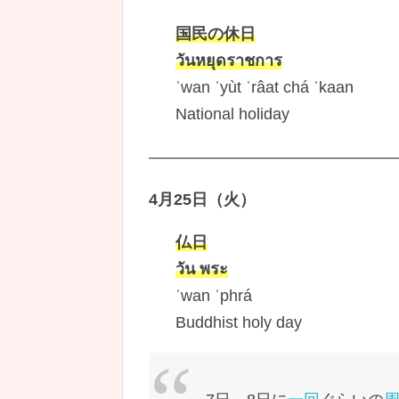
国民の休日
วันหยุดราชการ
ˈwan ˈyùt ˈrâat chá ˈkaan
National holiday
———————————————
4月25日（火）
仏日
วัน พระ
ˈwan ˈphrá
Buddhist holy day