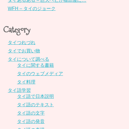
タイあるある – 巨大ヘビが猫部屋に…
WFH – タイのジョーク
Category
タイつれづれ
タイでお買い物
タイについて調べる
タイに関する書籍
タイのウェブメディア
タイ料理
タイ語学習
タイ語で日本説明
タイ語のテキスト
タイ語の文字
タイ語の発音