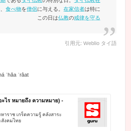
周期
である
タイ
仏教
の特別な日。
タイ
仏教
在
き
、
食べ物
を
僧侶
に与える。
在家信者
は特に
この日は
仏教
の
戒律を守る
引用元: Weblio タイ語
má ˈhǎa ˈrâat
อะไร หมายถึง ความหมาย) -
หาราช เกร็ดความรู้ คลังสาระ
ะสังคมไทย