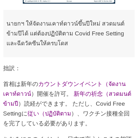
นายกฯ ให้จัดงานเคาท์ดาวน์ขึ้นปีใหม่ สวดมนต์
ข้ามปีได้ แต่ต้องปฏิบัติตาม Covid Free Setting
และฉีดวัคซีนให้ครบโดส
拙訳：
首相は新年の
カウントダウンイベント（จัดงาน
เคาท์ดาวน์
）開催を許可。
新年の祈念（สวดมนต์
ข้ามปี
）読経ができます。 ただし、Covid Free
Settingに
従い（ปฏิบัติตาม
）、ワクチン接種全回
を完了している必要があります。