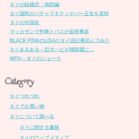
タイの結婚式：病院編
タイ国民がパチャラキティヤパー王女を哀悼
タイの中国化
マッカサンで列車とバスが追突事故
BLACK PINKのLISAのタイ語記事読んでみた
タイあるある – 巨大ヘビが猫部屋に…
WFH – タイのジョーク
Category
タイつれづれ
タイでお買い物
タイについて調べる
タイに関する書籍
タイのウェブメディア