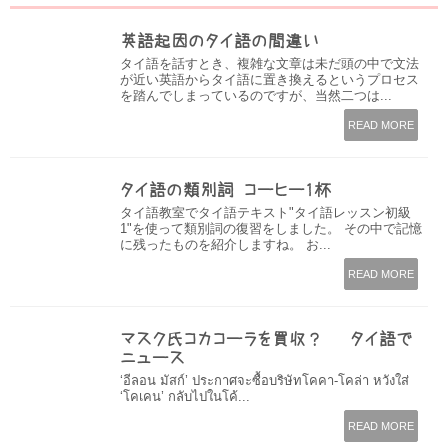
英語起因のタイ語の間違い
タイ語を話すとき、複雑な文章は未だ頭の中で文法
が近い英語からタイ語に置き換えるというプロセス
を踏んでしまっているのですが、当然二つは...
READ MORE
タイ語の類別詞−コーヒー1杯
タイ語教室でタイ語テキスト"タイ語レッスン初級
1"を使って類別詞の復習をしました。 その中で記憶
に残ったものを紹介しますね。 お...
READ MORE
マスク氏コカコーラを買収？ – タイ語で
ニュース
‘อีลอน มัสก์’ ประกาศจะซื้อบริษัทโคคา-โคล่า หวังใส่
‘โคเคน’ กลับไปในโค้...
READ MORE