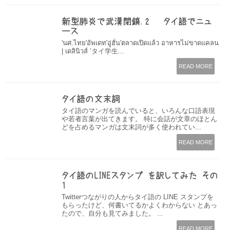
新型肺炎で武漢閉鎖.2 – タイ語でニュ
ース
'นศ.ไทย'อัพเดท'อู่ฮั่น'ตลาดเปิดแล้ว อาหารไม่ขาดแคลน
| เดลินิวส์ ’タイ学生...
READ MORE
タイ語の文末詞
タイ語のマンガを読んでいると、いろんな口語表現
や若者言葉が出てきます。 特に会話が文章のほとん
どを占めるマンガは文末詞が多く使われてい...
READ MORE
タイ語のLINEスタンプ を訳してみた その
1
Twitterつながりの人からタイ語の LINE スタンプを
もらったけど、何書いてるかよくわからない とあっ
たので、自分も見てみました。 ...
READ MORE