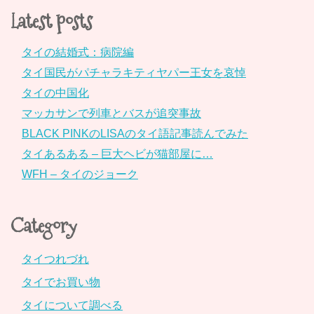
Latest posts
タイの結婚式：病院編
タイ国民がパチャラキティヤパー王女を哀悼
タイの中国化
マッカサンで列車とバスが追突事故
BLACK PINKのLISAのタイ語記事読んでみた
タイあるある – 巨大ヘビが猫部屋に…
WFH – タイのジョーク
Category
タイつれづれ
タイでお買い物
タイについて調べる