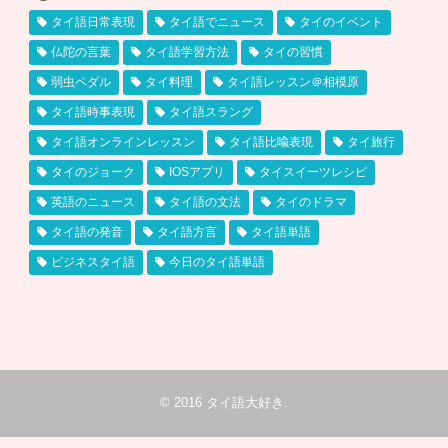
タイ語日常表現
タイ語でニュース
タイのイベント
仏陀の言葉
タイ語学習方法
タイの習慣
弱虫ペダル
タイ料理
タイ語レッスン＠相模原
タイ語時事表現
タイ語スラング
タイ語オンラインレッスン
タイ語比喩表現
タイ旅行
タイのジョーク
IOSアプリ
タイスイーツレシピ
英語のニュース
タイ語の文法
タイのドラマ
タイ語の発音
タイ語方言
タイ語単語
ビジネスタイ語
今日のタイ語単語
© 2016
タイ語大好き
.