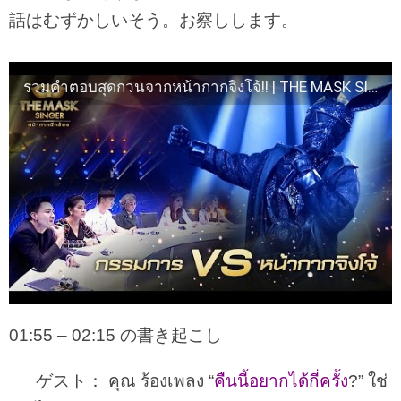
話はむずかしいそう。お察しします。
รวมคำตอบสุดกวนจากหน้ากากจิงโจ้!! | THE MASK SINGER หน้ากากนักร้อง
01:55 – 02:15 の書き起こし
ゲスト： คุณ ร้องเพลง “
คืนนี้อยากได้กี่ครั้ง
?” ใช่