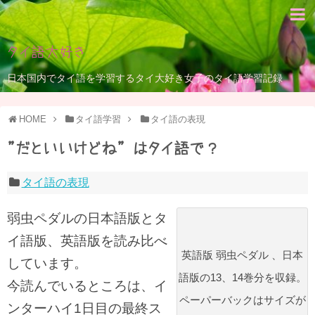
タイ語大好き
日本国内でタイ語を学習するタイ大好き女子のタイ語学習記録
HOME
タイ語学習
タイ語の表現
”だといいけどね” はタイ語で？
タイ語の表現
弱虫ペダルの日本語版とタ
イ語版、英語版を読み比べ
英語版 弱虫ペダル 、日本
しています。
語版の13、14巻分を収録。
今読んでいるところは、イ
ペーパーバックはサイズが
ンターハイ1日目の最終ス