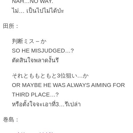
NAH…NO WAY.
ไม่… เป็นไปไม่ได้ป่ะ
田所：
判断ミス – か
SO HE MISJUDGED…?
ตัดสินใจพลาดงั้นรึ
それとももともと3位狙い…か
OR MAYBE HE WAS ALWAYS AIMING FOR
THIRD PLACE…?
หรือตั้งใจจะเอาที่3…รึเปล่า
巻島：