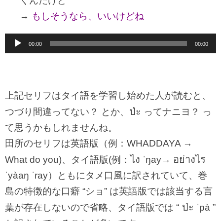
くんだけど
→
もしそうなら、いいけどね
音
00:00
00:00
声
プ
レ
上記セリフはタイ語を学習し始めた人が読むと、
ー
ป่ะ
つづり間違ってない？ とか、
ってナニヨ？ っ
ヤ
て思うかもしれませんね。
ー
田所のセリフは英語版（例：WHADDAYA →
ไง
อย่างไร
What do you)、タイ語版(例：
ˈŋay→
ˈyàaŋ ˈray）ともにタメ口風に訳されていて、巻
島の特徴的な口癖 “ショ” は英語版では該当する言
ป่ะ
葉が存在しないので省略、タイ語版では “
ˈpà ”