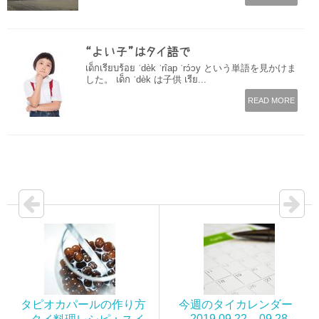
“よい子”はタイ語で
เด็กเรียบร้อย ˈdèk ˈrîap ˈrɔ́ɔy という単語を見かけま
した。 เด็ก ˈdèk は子供 เรีย...
READ MORE
タピオカパールの作り方
今週のタイカレンダー
_2019.09.22 – 09.28