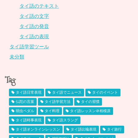
タイ語のテキスト
タイ語の文字
タイ語の発音
タイ語の表現
タイ語学習ツール
未分類
Tag
タイ語日常表現
タイ語でニュース
タイのイベント
仏陀の言葉
タイ語学習方法
タイの習慣
弱虫ペダル
タイ料理
タイ語レッスン＠相模原
タイ語時事表現
タイ語スラング
タイ語オンラインレッスン
タイ語比喩表現
タイ旅行