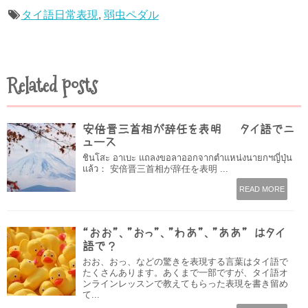
タイ語日常表現
,
弱虫ペダル
Related posts
安倍晋三首相が辞任を表明 – タイ語でニ
ュース
ชินโสะ อาเบะ แถลงขอลาออกจากตำแหน่งนายกฯญี่ปุ่น
แล้ว： 安倍晋三首相が辞任を表明 ...
READ MORE
“おお”、”おっ”、”わあ”、”ああ” はタイ
語で？
おお、おっ、などの驚きを表現する言葉はタイ語で
たくさんあります。あくまで一部ですが、タイ語オ
ンラインレッスンで教えてもらった表現を書き留め
て...