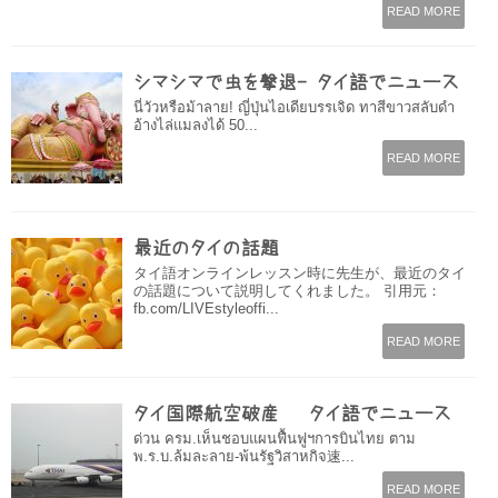
READ MORE
シマシマで虫を撃退- タイ語でニュース
นี่วัวหรือม้าลาย! ญี่ปุ่นไอเดียบรรเจิด ทาสีขาวสลับดำ
อ้างไล่แมลงได้ 50...
READ MORE
最近のタイの話題
タイ語オンラインレッスン時に先生が、最近のタイ
の話題について説明してくれました。 引用元：
fb.com/LIVEstyleoffi...
READ MORE
タイ国際航空破産 – タイ語でニュース
ด่วน ครม.เห็นชอบแผนฟื้นฟูฯการบินไทย ตาม
พ.ร.บ.ล้มละลาย-พ้นรัฐวิสาหกิจ速...
READ MORE