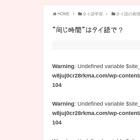
HOME
タイ語学習
タイ語の表
”同じ時間”はタイ語で？
Warning
: Undefined variable $site
w8juj0cr28rkma.com/wp-content/t
104
Warning
: Undefined variable $site
w8juj0cr28rkma.com/wp-content/t
104