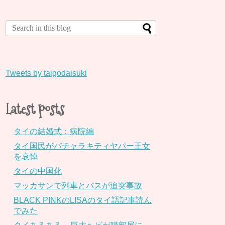
Tweets by taigodaisuki
Latest posts
タイの結婚式：病院編
タイ国民がパチャラキティヤパー王女
を哀悼
タイの中国化
マッカサンで列車とバスが追突事故
BLACK PINKのLISAのタイ語記事読ん
でみた