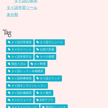
タイ語の表現
タイ語学習ツール
未分類
Tag
タイ語日常表現
タイ語でニュース
タイのイベント
仏陀の言葉
タイ語学習方法
タイの習慣
弱虫ペダル
タイ料理
タイ語レッスン＠相模原
タイ語時事表現
タイ語スラング
タイ語オンラインレッスン
タイ語比喩表現
タイ旅行
タイのジョーク
IOSアプリ
タイスイーツレシピ
英語のニュース