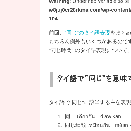
Warning
: Undefined variable $site
w8juj0cr28rkma.com/wp-content/t
104
前回、
”同じ”のタイ語表現
をまと
もちろん例外もいくつかあるので
“同じ時間” のタイ語表現につい
タイ語で”同じ”を意味
タイ語で”同じ”に該当する主な表
1. 同一 เดียวกัน diaw kan
2. 同じ種類 เหมือนกัน mʉ̌an 