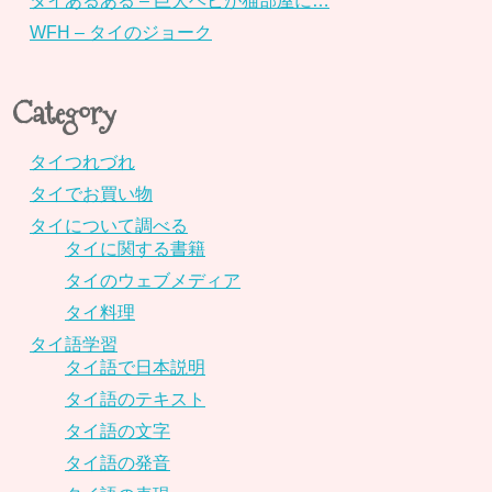
タイあるある – 巨大ヘビが猫部屋に…
WFH – タイのジョーク
Category
タイつれづれ
タイでお買い物
タイについて調べる
タイに関する書籍
タイのウェブメディア
タイ料理
タイ語学習
タイ語で日本説明
タイ語のテキスト
タイ語の文字
タイ語の発音