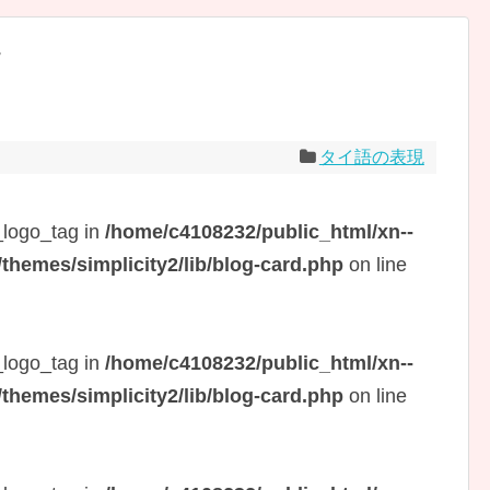
現
タイ語の表現
_logo_tag in
/home/c4108232/public_html/xn--
hemes/simplicity2/lib/blog-card.php
on line
_logo_tag in
/home/c4108232/public_html/xn--
hemes/simplicity2/lib/blog-card.php
on line