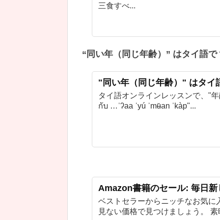
三食すべ...
“同い年（同じ年齢）” はタイ語で
"同い年（同じ年齢）" はタイ
タイ語オンラインレッスンで、"年齢が同
กับ …ˈʔaa ˈyú ˈmʉ̌an ˈkàp"...
Amazon書籍のセール: 毎日
ベストセラーからニッチなお気に
見ない価格で見つけましょう。 