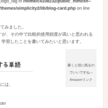
_logo_tag in
/home/c4108232/public_html/xn--
hemes/simplicity2/lib/blog-card.php
on line
めてみました。
すが、その中で比較的使用頻度が高いと思われる
て、学習したことを書いてみたいと思います。
する単語
書くと頭に残るの
でいいですね –
Amazonリンク
現には、
kan