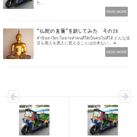
た...
READ MORE
“仏陀の言葉”を訳してみた その26
คำนินทาใดๆ ไม่อาจทำคนดีให้เป็นคนไม่ดีได้ どんな流
言も善人を悪人に変えることは出来ない。 ค...
READ MORE