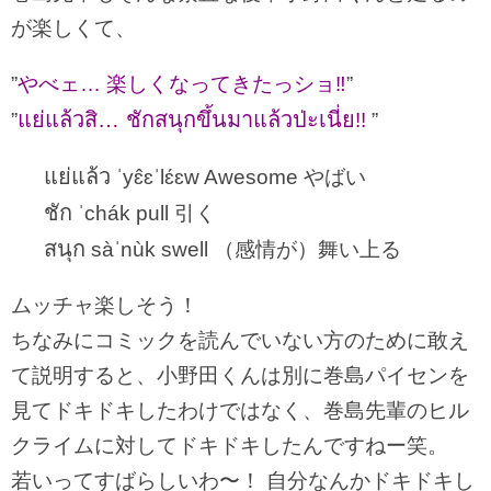
が楽しくて、
”
やべェ… 楽しくなってきたっショ‼︎
”
แย่แล้วสิ… ชักสนุกขึ้นมาแล้วป่ะเนี่ย
”
!!
”
แย่แล้ว
ˈyɛ̂ɛˈlɛ́ɛw Awesome やばい
ชัก
ˈchák pull 引く
สนุก
sàˈnùk swell （感情が）舞い上る
ムッチャ楽しそう！
ちなみにコミックを読んでいない方のために敢え
て説明すると、小野田くんは別に巻島パイセンを
見てドキドキしたわけではなく、巻島先輩のヒル
クライムに対してドキドキしたんですねー笑。
若いってすばらしいわ〜！ 自分なんかドキドキし