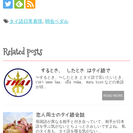
タイ語日常表現
,
弱虫ペダル
Related posts
〜するとき、〜したとき はタイ語で
〜するとき、〜したとき とタイ語で言いたいとき、
เวลา ˈwee ˈlaa、 เมื่อ ˈmʉ̂a、 ตอน ˈtɔɔn などの単語
が頭...
READ MORE
恋人同士のタイ語会話
母国語が異なる相手と付き合っていて、相手が日本
語を学ぶ気がないとちょっとさみしいですよね。 私
のタイ友も、タイ語を喋る気がない...