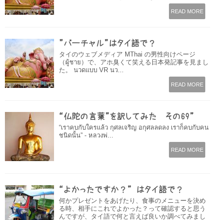
READ MORE
”バーチャル”はタイ語で？
タイのウェブメディア MThai の男性向けページ
（ผู้ชาย）で、アホ臭くて笑える日本発記事を見まし
た。 นวดแบบ VR นว...
READ MORE
“仏陀の言葉”を訳してみた その69”
“เราคบกับใครแล้ว​ กุศลเจริญ อกุศลลดลง เราก็คบกับคน
ชนิดนั้น” - หลวงพ่...
READ MORE
“よかったですか？” はタイ語で？
何かプレゼントをあげたり、食事のメニューを決め
る時、相手にこれでよかった？って確認すると思う
んですが、タイ語で何と言えば良いか調べてみまし