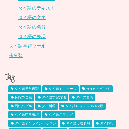
タイ語のテキスト
タイ語の文字
タイ語の発音
タイ語の表現
タイ語学習ツール
未分類
Tag
タイ語日常表現
タイ語でニュース
タイのイベント
仏陀の言葉
タイ語学習方法
タイの習慣
弱虫ペダル
タイ料理
タイ語レッスン＠相模原
タイ語時事表現
タイ語スラング
タイ語オンラインレッスン
タイ語比喩表現
タイ旅行