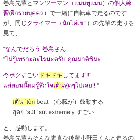
巻島先輩と
マンツーマン（แมนทูแมน
）の
個人練
習(ฝึกรายบุคคล
）で一緒に自転車で走るのです
が、同じ
クライマー（นักไต่เขา
）の先輩の走りを
見て、
”
なんでだろう 巻島さん
”
ไม่รู้เพราะอะไรนะครับ คุณมาคิชิมะ
今ボクすごい
ドキドキ
してます‼︎
”
แต่ตอนนี้ผมรู้สึกใจ
เต้น
สุดๆไปเลย
!!
”
เต้น
ˈtên
beat （心臓が）鼓動する
สุดๆ
ˈsùt ˈsùt extremely すごい
と、感動します。
巻島先輩もそんな素直な後輩小野田くんと走るの