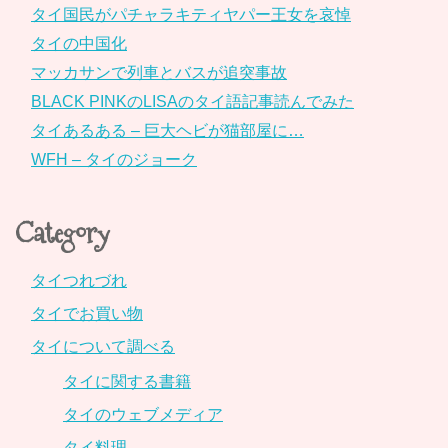
タイ国民がパチャラキティヤパー王女を哀悼
タイの中国化
マッカサンで列車とバスが追突事故
BLACK PINKのLISAのタイ語記事読んでみた
タイあるある – 巨大ヘビが猫部屋に…
WFH – タイのジョーク
Category
タイつれづれ
タイでお買い物
タイについて調べる
タイに関する書籍
タイのウェブメディア
タイ料理