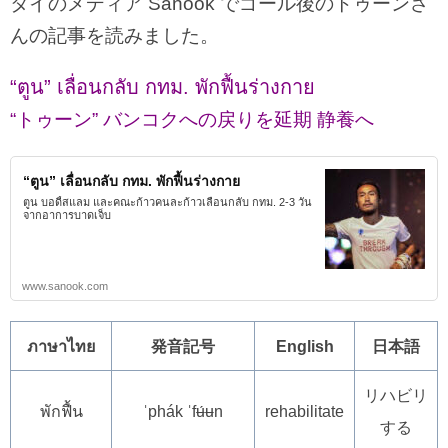
タイのメディア Sanook でゴール後のトゥーンさ
んの記事を読みました。
“ตูน” เลื่อนกลับ กทม. พักฟื้นร่างกาย
“トゥーン” バンコクへの戻りを延期 静養へ
“ตูน” เลื่อนกลับ กทม. พักฟื้นร่างกาย
ตูน บอดี้สแลม และคณะก้าวคนละก้าวเลื่อนกลับ กทม. 2-3 วัน
จากอาการบาดเจ็บ
www.sanook.com
ภาษาไทย
発音記号
English
日本語
リハビリ
พักฟื้น
ˈphák ˈfʉ́ʉn
rehabilitate
する