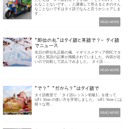
んなことないです。」と謙遜して答えるときのそん
なことないですはタイ語でなんと言うかシェアしま
す...
READ MORE
“即位の礼”はタイ語と英語で？- タイ語
でニュース
先日の即位礼正殿の儀、イギリスメディアBBCでタ
イ語と英語の記事が掲載されていました。内容が近
いので比較して読んでみました。 タイ語：...
READ MORE
“で？” “だから？”はタイ語で
タイ語教室で 「タイ語レッスン初級1」を使って
แล้ว ˈlɛ́ɛw の使い方を学習しました。 แล้ว ˈlɛ́ɛw には
様々な用...
READ MORE