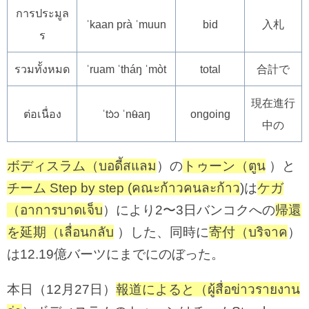
การประมูล
ˈkaan prà ˈmuun
bid
入札
ร
รวมทั้งหมด
ˈruam ˈtháŋ ˈmòt
total
合計で
現在進行
ต่อเนื่อง
ˈtɔ̀ɔ ˈnʉ̂aŋ
ongoing
中の
ボディスラム（บอดี้สแลม
）の
トゥーン（ตูน
）と
チーム Step by step (คณะก้าวคนละก้าว
)は
ケガ
（อาการบาดเจ็บ
）により2〜3日バンコクへの
帰還
を延期（เลื่อนกลับ
）した、同時に
寄付（บริจาค
）
は12.19億バーツにまでにのぼった。
本日（12月27日）
報道によると（ผู้สื่อข่าวรายงาน