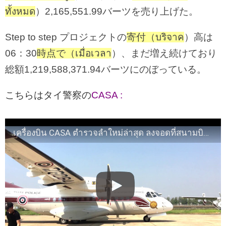
ทั้งหมด
）2,165,551.99バーツを売り上げた。
Step to step プロジェクトの
寄付（บริจาค
）高は
06：30
時点で（เมื่อเวลา
）、まだ増え続けており
総額1,219,588,371.94バーツにのぼっている。
こちらはタイ警察の
CASA :
เครื่องบิน CASA ตำรวจลำใหม่ล่าสุด ลงจอดที่สนามบินตรัง