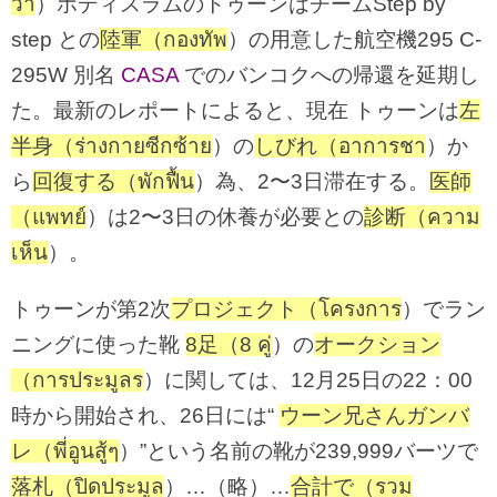
ว่า
）ボディスラムのトゥーンはチームStep by
step との
陸軍（กองทัพ
）の用意した航空機295 C-
295W 別名
CASA
でのバンコクへの帰還を延期し
た。最新のレポートによると、現在 トゥーンは
左
半身（ร่างกายซีกซ้าย
）の
しびれ（อาการชา
）か
ら
回復する（พักฟื้น
）為、2〜3日滞在する。
医師
（แพทย์
）は2〜3日の休養が必要との
診断（ความ
เห็น
）。
トゥーンが第2次
プロジェクト（โครงการ
）でラン
ニングに使った靴
8足（8 คู่
）の
オークション
（การประมูลร
）に関しては、12月25日の22：00
時から開始され、26日には“
ウーン兄さんガンバ
レ（พี่อูนสู้ๆ
）”という名前の靴が239,999バーツで
落札（ปิดประมูล
）…（略）…
合計で（รวม