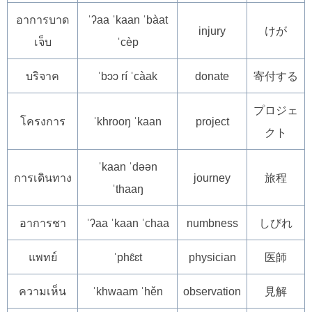
อาการบาด
ˈʔaa ˈkaan ˈbàat
injury
けが
เจ็บ
ˈcèp
บริจาค
ˈbɔɔ rí ˈcàak
donate
寄付する
プロジェ
โครงการ
ˈkhrooŋ ˈkaan
project
クト
ˈkaan ˈdəən
การเดินทาง
journey
旅程
ˈthaaŋ
อาการชา
ˈʔaa ˈkaan ˈchaa
numbness
しびれ
แพทย์
ˈphɛ̂ɛt
physician
医師
ความเห็น
ˈkhwaam ˈhěn
observation
見解