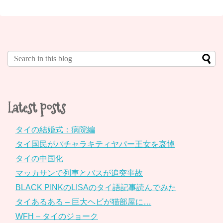
Latest posts
タイの結婚式：病院編
タイ国民がパチャラキティヤパー王女を哀悼
タイの中国化
マッカサンで列車とバスが追突事故
BLACK PINKのLISAのタイ語記事読んでみた
タイあるある – 巨大ヘビが猫部屋に…
WFH – タイのジョーク