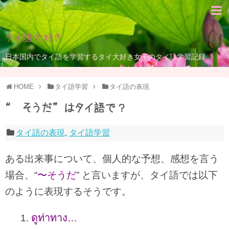
タイ語大好き
日本国内でタイ語を学習するタイ大好き女子のタイ語学習記録
HOME
タイ語学習
タイ語の表現
“〜そうだ” はタイ語で？
タイ語の表現
,
タイ語学習
ある出来事について、個人的な予想、感想を言う
場合、“
〜そうだ
” と言いますが、タイ語では以下
のように表現するそうです。
ดูท่าทาง
1.
…