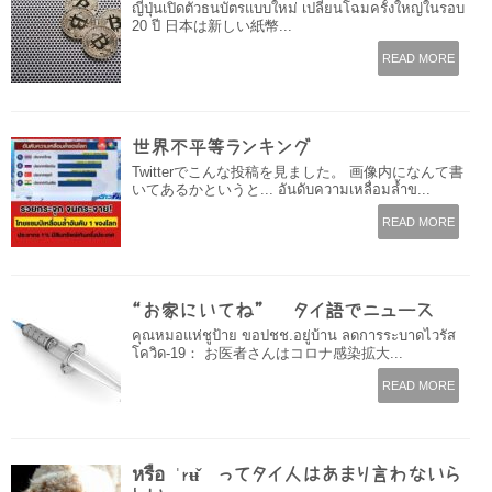
ญี่ปุ่นเปิดตัวธนบัตรแบบใหม่ เปลี่ยนโฉมครั้งใหญ่ในรอบ
20 ปี 日本は新しい紙幣...
READ MORE
世界不平等ランキング
Twitterでこんな投稿を見ました。 画像内になんて書
いてあるかというと... อันดับความเหลื่อมล้ำข...
READ MORE
“お家にいてね” – タイ語でニュース
คุณหมอแห่ชูป้าย ขอปชช.อยู่บ้าน ลดการระบาดไวรัส
โควิด-19： お医者さんはコロナ感染拡大...
READ MORE
หรือ ˈrʉ̌ʉ ってタイ人はあまり言わないら