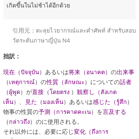
เกิดขึ้นในไม่ช้าได้อีกด้วย
引用元：ตะลุยไวยากรณ์และคำศัพท์ สำหรับสอบ
วัดระดับภาษาญี่ปุ่น N4
拙訳：
現在（ปัจจุบัน
）あるいは
将来（อนาคต
）の
出来事
（เหตุการณ์
）の
性質（ลักษณะ
）についての
話者
（ผู้พูด
）が
直接（โดยตรง
）
観察し（สังเกต
เห็น
）、
見た（มองเห็น
）あるいは
感じた（รู้สึก
）
物事の性質の
予測（การคาดคะเน
）を
言及する
（กล่าวถึง
）のに使用される。
それ以外には、必要に応じ
変化（ถึงการ