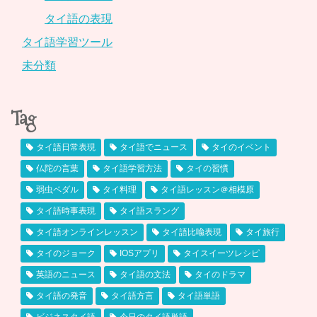
タイ語の表現
タイ語学習ツール
未分類
Tag
タイ語日常表現
タイ語でニュース
タイのイベント
仏陀の言葉
タイ語学習方法
タイの習慣
弱虫ペダル
タイ料理
タイ語レッスン＠相模原
タイ語時事表現
タイ語スラング
タイ語オンラインレッスン
タイ語比喩表現
タイ旅行
タイのジョーク
IOSアプリ
タイスイーツレシピ
英語のニュース
タイ語の文法
タイのドラマ
タイ語の発音
タイ語方言
タイ語単語