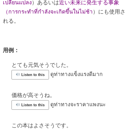
เปลี่ยนแปลง
）あるいは
近い未来に発生する事象
（การกระทําที่กําลังจะเกิดขึ้นในไม่ช้า
）にも使用さ
れる。
用例：
とても元気そうでした。
ดูท่าทางแข็งแรงดีมาก
Listen to this
価格が高そうね。
ดูท่าทางจะราคาแพงนะ
Listen to this
この本はよさそうです。