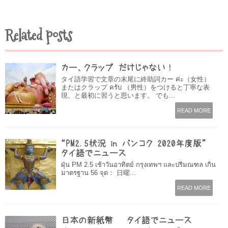
Related posts
カー、クラップ だけじゃない！
タイ語学習で文章の末尾に終助詞カー ค่ะ（女性）
またはクラップ ครับ （男性）をつけると丁寧な表
現、と最初に習うと思います。 でも...
READ MORE
“PM2.5状況 in バンコク 2020年度版” –
タイ語でニュース
ฝุ่น PM 2.5 เช้าวันอาทิตย์ กรุงเทพฯ และปริมณฑล เกิน
มาตรฐาน 56 จุด： 日曜...
READ MORE
日本の新紙幣 – タイ語でニュース