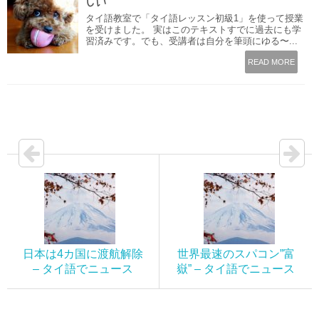
しい
タイ語教室で「タイ語レッスン初級1」を使って授業
を受けました。 実はこのテキストすでに過去にも学
習済みです。でも、受講者は自分を筆頭にゆる〜...
READ MORE
日本は4カ国に渡航解除
世界最速のスパコン”富
– タイ語でニュース
嶽” – タイ語でニュース