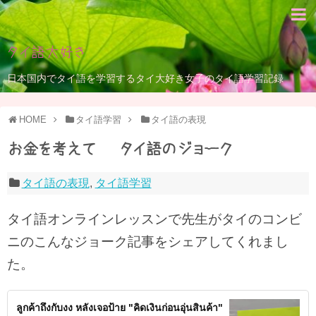
タイ語大好き
日本国内でタイ語を学習するタイ大好き女子のタイ語学習記録
HOME
タイ語学習
タイ語の表現
お金を考えて – タイ語のジョーク
タイ語の表現
,
タイ語学習
タイ語オンラインレッスンで先生がタイのコンビ
ニのこんなジョーク記事をシェアしてくれまし
た。
ลูกค้าถึงกับงง หลังเจอป้าย "คิดเงินก่อนอุ่นสินค้า"