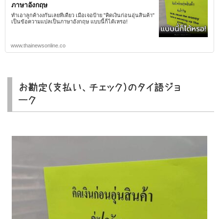
ภาษาอังกฤษ
ทำเอาลูกค้างงกันเลยทีเดียว เมื่อเจอป้าย "คิดเงินก่อนอุ่นสินค้า"
เป็นข้อความแปลเป็นภาษาอังกฤษ แบบนี้ก็ได้เหรอ!
www.thainewsonline.co
お勘定（支払い、チェック）のタイ語ジョ
ーク