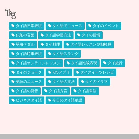
Tag
タイ語日常表現
タイ語でニュース
タイのイベント
仏陀の言葉
タイ語学習方法
タイの習慣
弱虫ペダル
タイ料理
タイ語レッスン＠相模原
タイ語時事表現
タイ語スラング
タイ語オンラインレッスン
タイ語比喩表現
タイ旅行
タイのジョーク
IOSアプリ
タイスイーツレシピ
英語のニュース
タイ語の文法
タイのドラマ
タイ語の発音
タイ語方言
タイ語単語
ビジネスタイ語
今日のタイ語単語