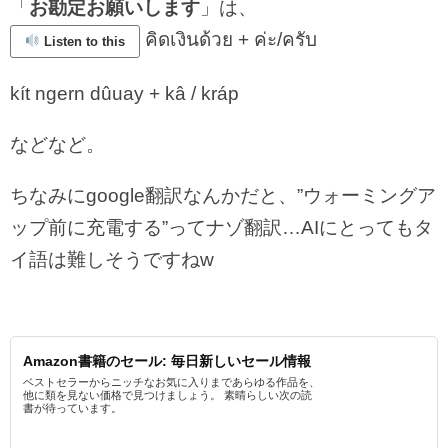
「
お勘定お願いします
」は、
คิดเงินด้วย + ค่ะ/ครับ
Listen to this
kít ngern dûuay + kâ / kráp
などなど。
ちなみにgoogle翻訳なんかだと、”ウォーミングア
ップ前に充電する”ってナゾ翻訳…AIにとってもタ
イ語は難しそうですねw
Amazon書籍のセール: 毎日新しいセール情報
ベストセラーからニッチなお気に入りまであらゆる作品を、
他に類を見ない価格で見つけましょう。 素晴らしい次の読
書が待っています。