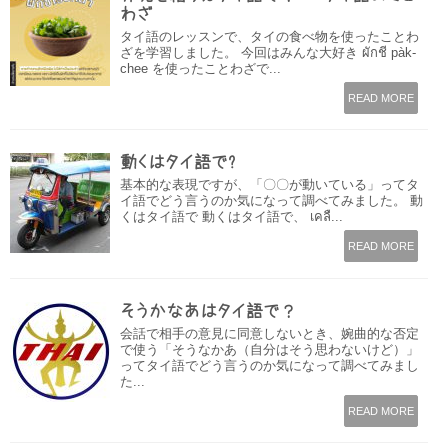
わざ
タイ語のレッスンで、タイの食べ物を使ったことわ
ざを学習しました。 今回はみんな大好き ผักชี pàk-
chee を使ったことわざで...
READ MORE
動くはタイ語で?
基本的な表現ですが、「〇〇が動いている」ってタ
イ語でどう言うのか気になって調べてみました。 動
くはタイ語で 動くはタイ語で、 เคลื...
READ MORE
そうかなあはタイ語で？
会話で相手の意見に同意しないとき、婉曲的な否定
で使う「そうなかあ（自分はそう思わないけど）」
ってタイ語でどう言うのか気になって調べてみまし
た...
READ MORE