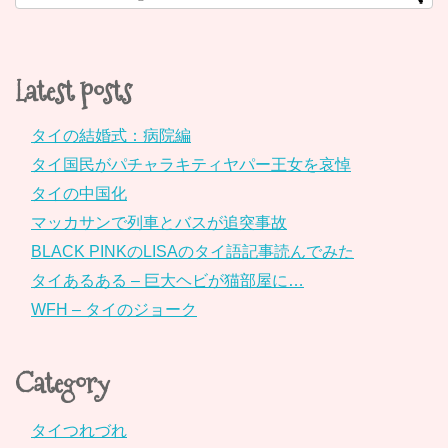
Latest posts
タイの結婚式：病院編
タイ国民がパチャラキティヤパー王女を哀悼
タイの中国化
マッカサンで列車とバスが追突事故
BLACK PINKのLISAのタイ語記事読んでみた
タイあるある – 巨大ヘビが猫部屋に…
WFH – タイのジョーク
Category
タイつれづれ