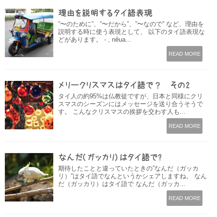
理由を説明するタイ語表現
”〜のために”、”〜だから”、”〜なので” など、理由を
説明する時に使う表現として、 以下のタイ語表現な
どがあります。 - , nêua...
READ MORE
メリークリスマスはタイ語で？ その2
タイ人の約95%は仏教徒ですが、日本と同様にクリ
スマスのシーズンにはメッセージを送り合うそうで
す。 こんなクリスマスの挨拶を交わす人も...
READ MORE
なんだ(ガッカリ)はタイ語で?
期待したことと違っていたときの”なんだ（ガッカ
リ）”はタイ語でなんというかシェアしますね。 なん
だ（ガッカリ）はタイ語で なんだ（ガッカ...
READ MORE