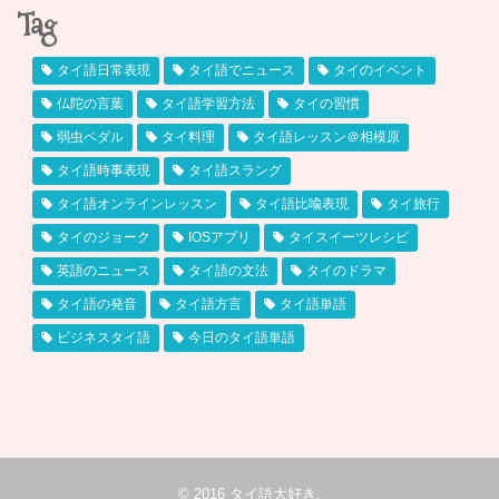
Tag
タイ語日常表現
タイ語でニュース
タイのイベント
仏陀の言葉
タイ語学習方法
タイの習慣
弱虫ペダル
タイ料理
タイ語レッスン＠相模原
タイ語時事表現
タイ語スラング
タイ語オンラインレッスン
タイ語比喩表現
タイ旅行
タイのジョーク
IOSアプリ
タイスイーツレシピ
英語のニュース
タイ語の文法
タイのドラマ
タイ語の発音
タイ語方言
タイ語単語
ビジネスタイ語
今日のタイ語単語
© 2016
タイ語大好き
.