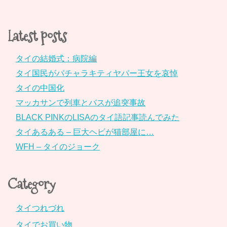
Latest posts
タイの結婚式：病院編
タイ国民がパチャラキティヤパー王女を哀悼
タイの中国化
マッカサンで列車とバスが追突事故
BLACK PINKのLISAのタイ語記事読んでみた
タイあるある – 巨大ヘビが猫部屋に…
WFH – タイのジョーク
Category
タイつれづれ
タイでお買い物