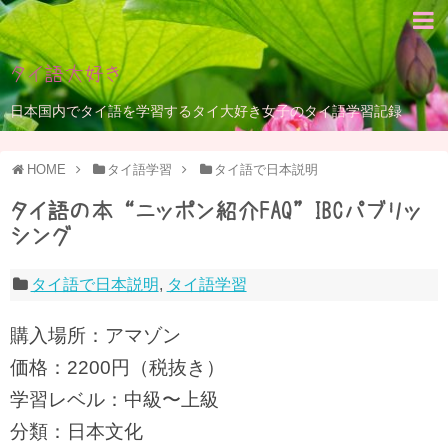
タイ語大好き
日本国内でタイ語を学習するタイ大好き女子のタイ語学習記録
HOME
タイ語学習
タイ語で日本説明
タイ語の本 “ニッポン紹介FAQ” IBCパブリッ
シング
タイ語で日本説明
,
タイ語学習
購入場所：アマゾン
価格：2200円（税抜き）
学習レベル：中級〜上級
分類：日本文化