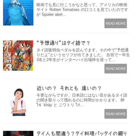
映画でも見に行こうかなと思って、アメリカの映画
サイト Rotten Tomatoes の口コミを見ていたのです
が Spoiler alert...
READ MORE
“予想通り”はタイ語で？
タイ語版弱虫ペダルを読んでます。その中で"予想通
りだよ"というセリフが出てきました。 合宿で一年生
3名と2年生がインターハイ出場枠を巡って...
READ MORE
近いの？ それとも 遠いの？
今更ながらですが、日本語にはない音があるタイ語
の聞き取りって慣れるのに時間がかかります。 卵
ไข่ ˈkhày と ニワトリ ไก่...
READ MORE
タイ人も間違う？タイ料理パッタイの綴り