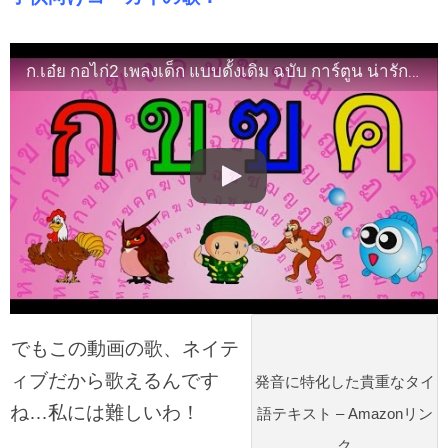
ก.เอ๋ย กอไก่2 เพลงเด็ก แบบดั้งเดิม ฉบับ การ์ตูน น่ารักๆ สนุก จำง่าย | Learn Thai Alphabet
でもこの動画の歌、ネイテ
ィブだから歌えるんです
発音に特化した貴重なタイ
ね…私には難しいわ！
語テキスト – Amazonリン
ク