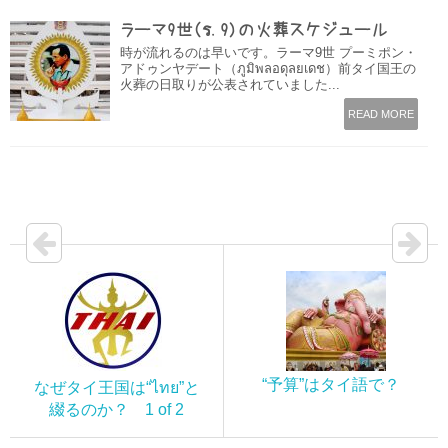
ラーマ9世（ร.9)の火葬スケジュール
時が流れるのは早いです。ラーマ9世 プーミポン・
アドゥンヤデート（ภูมิพลอดุลยเดช）前タイ国王の
火葬の日取りが公表されていました...
READ MORE
“予算”はタイ語で？
なぜタイ王国は“ไทย”と
綴るのか？ 1 of 2