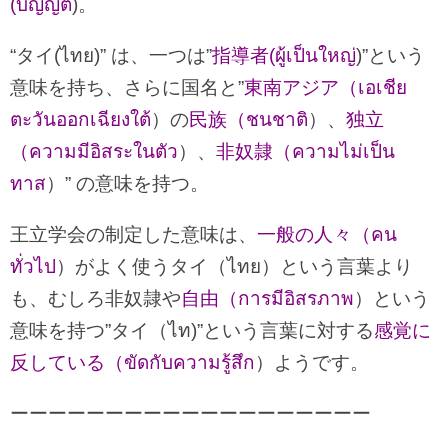
(บัญญัติ
)。
“タイ(ไทย)” は、一つは”
指導者(ผู้เป็นใหญ่
)”という
意味を持ち、さらに国名と”
東南アジア（เอเชีย
ตะวันออกเฉียงใต้
）の
民族（ชนชาติ
）、
独立
（ความมีอิสระในตัว
）、
非奴隷（ความไม่เป็น
ทาส
）” の意味を持つ。
王立学会の制定した意味は、
一般の人々（คน
ทั่วไป
）がよく使うタイ（ไทย）という言葉より
も、むしろ非奴隷や
自由（การมีอิสรภาพ
）という
意味を持つ”タイ（ไท)”という言葉に対する
感覚に
反している（ขัดกับความรู้สึก
）ようです。
ーーーーーーーーーーーーーーーーーーー