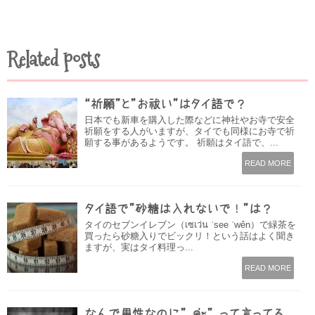
Related posts
“祈願”と”お祓い”はタイ語で？
日本でも新車を購入した際などに神社やお寺で安全
祈願をする人がいますが、タイでも同様にお寺で祈
願する事があるようです。 祈願はタイ語で、...
READ MORE
タイ語で”砂糖は入れないで！”は？
タイのセブンイレブン（เซเว่น ˈsee ˈwên）で緑茶を
買ったら砂糖入りでビックリ！という話はよく聞き
ますが、実はタイ料理っ...
READ MORE
なんで男性なのに” ค่ะ” って言ってる