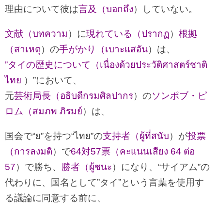
理由について彼は
言及（บอกถึง
）していない。
文献（บทความ
）に
現れている（ปรากฏ
）
根拠
（สาเหตุ
）の
手がかり（เบาะแสอัน
）は、
”タイの歴史について（เนื่องด้วยประวัติศาสตร์ชาติ
ไทย
）”において、
元
芸術局長（อธิบดีกรมศิลปากร
）の
ソンポブ・ピ
ロム（สมภพ ภิรมย์
）は、
国会で“ย”を持つ“ไทย”の
支持者（ผู้ที่สนับ
）が
投票
（การลงมติ
）で
64対57票（คะแนนเสียง 64 ต่อ
57
）で勝ち、
勝者（ผู้ชนะ
）になり、“サイアム”の
代わりに、国名として”タイ”という言葉を使用す
る議論に同意する前に、