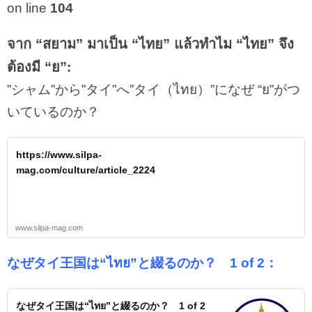
on line
104
จาก “สยาม” มาเป็น “ไทย” แล้วทำไม “ไทย” จึง
ต้องมี “ย”
:
”シャム”から”タイ”へ”タイ（ไทย）”になぜ “ย”がつ
いているのか？
https://www.silpa-
mag.com/culture/article_2224
www.silpa-mag.com
なぜタイ王国は“ไทย”と綴るのか？ 1 of 2：
なぜタイ王国は“ไทย”と綴るのか？ 1 of 2