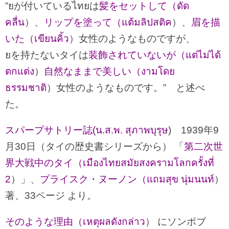
”ยが付いているไทยは
髪をセットして（ดัด
คลื่น
）、
リップを塗って（แต้มลิปสติค
）、
眉を描
いた（เขียนคิ้ว
）女性のようなものですが、
ยを持たないタイは
装飾されていないが（แต่ไม่ได้
ตกแต่ง
）
自然なままで美しい（งามโดย
ธรรมชาติ
）女性のようなものです。” と述べ
た。
スパープサトリー誌(น.ส.พ. สุภาพบุรุษ
) 1939年9
月30日（タイの歴史書シリーズから） 「
第二次世
界大戦中のタイ（เมืองไทยสมัยสงครามโลกครั้งที่
2
）」、
プライスク・ヌーノン（แถมสุข นุ่มนนท์
）
著、33ページ より。
そのような理由（เหตุผลดังกล่าว
） にソンポブ