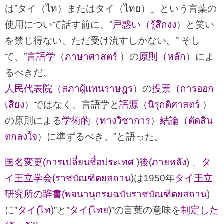
は”タイ（ไท）またはタイ（ไทย）」という言葉の
使用について話す前に、”
戸惑い（รู้สึกงง
）と笑い
を禁じ得ない、ただ受け流すしかない。” そし
て、”
言語学（ภาษาศาสตร์
）の
原則（หลัก
）によ
るべきだ、
人民代表院（สภาผู้แทนราษฎร
）の
投票（การออก
เสียง
）ではなく、言語学と
語源（นิรุกติศาสตร์
）
の原則による
学術的（ทางวิชาการ
）
結論（ตัดสิน
ตกลงใจ
）に準ずるべき。”と語った。
国名変更(การเปลี่ยนชื่อประเทศ
)
後(ภายหลัง
) 、
タ
イ王立学会(ราชบัณฑิตยสถาน
)は1950年
タイ王立
研究所の辞書(พจนานุกรมฉบับราชบัณฑิตยสถาน
)
に”
タイ(ไท
)”と”
タイ(ไทย
)”の言葉の意味を
制定した