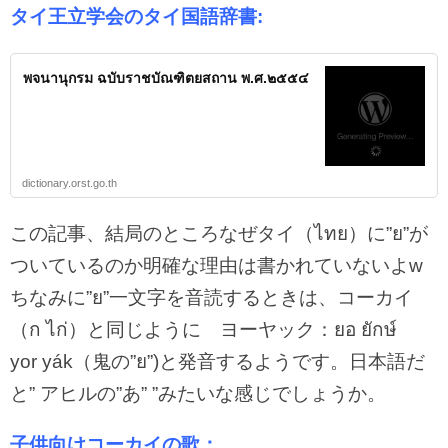
タイ王立学会のタイ国語辞書:
พจนานุกรม ฉบับราชบัณฑิตยสถาน พ.ศ.๒๕๕๔
dictionary.orst.go.th
この記事、結局のところなぜタイ（ไทย）に”ย”が
ついているのか明確な理由は書かれていないよw
ちなみに”ย”一文字を音読するときは、コーカイ
（ก ไก่）と同じように ヨーヤック：ยอ ยักษ์
yor yák（鬼の”ย”)と発音するようです。日本語だ
と” アヒルの”あ” ”みたいな感じでしょうか。
子供向けコーカイの歌：