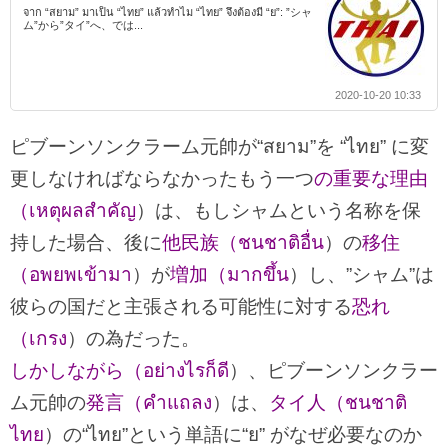
จาก “สยาม” มาเป็น “ไทย” แล้วทำไม “ไทย” จึงต้องมี “ย”: ”シャ
ム”から”タイ”へ、では...
2020-10-20 10:33
ピブーンソンクラーム元帥が“สยาม”を “ไทย” に変
更しなければならなかったもう一つ
の重要な理由
（เหตุผลสำคัญ
）は、もしシャムという名称を保
持した場合、後に
他民族（ชนชาติอื่น
）の
移住
（อพยพเข้ามา
）が
増加（มากขึ้น
）し、”シャム”は
彼らの国だと主張される可能性に対する
恐れ
（เกรง
）の為だった。
しかしながら（อย่างไรก็ดี
）、ピブーンソンクラー
ム元帥の
発言（คำแถลง
）は、
タイ人（ชนชาติ
ไทย
）の“ไทย”という単語に“ย” がなぜ必要なのか