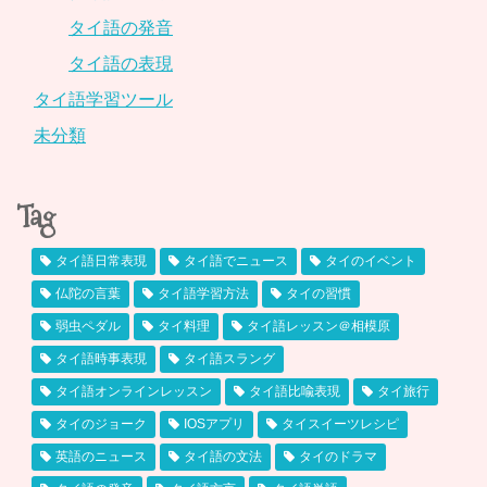
タイ語の発音
タイ語の表現
タイ語学習ツール
未分類
Tag
タイ語日常表現
タイ語でニュース
タイのイベント
仏陀の言葉
タイ語学習方法
タイの習慣
弱虫ペダル
タイ料理
タイ語レッスン＠相模原
タイ語時事表現
タイ語スラング
タイ語オンラインレッスン
タイ語比喩表現
タイ旅行
タイのジョーク
IOSアプリ
タイスイーツレシピ
英語のニュース
タイ語の文法
タイのドラマ