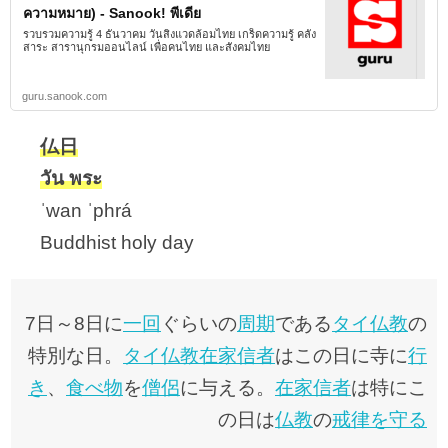
ความหมาย) - Sanook! พีเดีย
รวบรวมความรู้ 4 ธันวาคม วันสิ่งแวดล้อมไทย เกร็ดความรู้ คลัง
สาระ สารานุกรมออนไลน์ เพื่อคนไทย และสังคมไทย
guru.sanook.com
仏日
วัน พระ
ˈwan ˈphrá
Buddhist holy day
7日～8日に
一回
ぐらいの
周期
である
タイ
仏教
の
特別な日。
タイ
仏教
在家信者
はこの日に寺に
行
き
、
食べ物
を
僧侶
に与える。
在家信者
は特にこ
の日は
仏教
の
戒律を守る