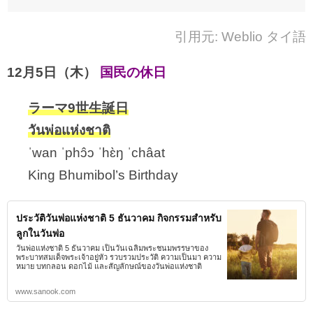
引用元: Weblio タイ語
12月5日（木）
国民の休日
ラーマ9世生誕日
วันพ่อแห่งชาติ
ˈwan ˈphɔ̂ɔ ˈhɛ̀ŋ ˈchâat
King Bhumibol’s Birthday
ประวัติวันพ่อแห่งชาติ 5 ธันวาคม กิจกรรมสำหรับ
ลูกในวันพ่อ
วันพ่อแห่งชาติ 5 ธันวาคม เป็นวันเฉลิมพระชนมพรรษาของ
พระบาทสมเด็จพระเจ้าอยู่หัว รวบรวมประวัติ ความเป็นมา ความ
หมาย บทกลอน ดอกไม้ และสัญลักษณ์ของวันพ่อแห่งชาติ
www.sanook.com