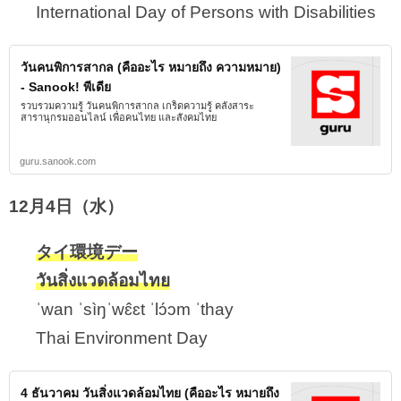
International Day of Persons with Disabilities
วันคนพิการสากล (คืออะไร หมายถึง ความหมาย)
- Sanook! พีเดีย
รวบรวมความรู้ วันคนพิการสากล เกร็ดความรู้ คลังสาระ
สารานุกรมออนไลน์ เพื่อคนไทย และสังคมไทย
guru.sanook.com
12月4日（水）
タイ環境デー
วันสิ่งแวดล้อมไทย
ˈwan ˈsìŋˈwɛ̂ɛt ˈlɔ́ɔm ˈthay
Thai Environment Day
4 ธันวาคม วันสิ่งแวดล้อมไทย (คืออะไร หมายถึง