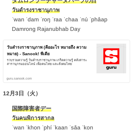
ダムロンラーチャーヌパープの日
วันดำรงราชานุภาพ
ˈwan ˈdam ˈroŋ ˈraa ˈchaa ˈnú ˈphâap
Damrong Rajanubhab Day
วันดำรงราชานุภาพ (คืออะไร หมายถึง ความ
หมาย) - Sanook! พีเดีย
รวบรวมความรู้ วันดำรงราชานุภาพ เกร็ดความรู้ คลังสาระ
สารานุกรมออนไลน์ เพื่อคนไทย และสังคมไทย
guru.sanook.com
12月3日（火）
国際障害者デー
วันคนพิการสากล
ˈwan ˈkhon ˈphí ˈkaan ˈsǎa ˈkon