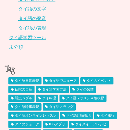
タイ語の文字
タイ語の発音
タイ語の表現
タイ語学習ツール
未分類
Tag
タイ語日常表現
タイ語でニュース
タイのイベント
仏陀の言葉
タイ語学習方法
タイの習慣
弱虫ペダル
タイ料理
タイ語レッスン＠相模原
タイ語時事表現
タイ語スラング
タイ語オンラインレッスン
タイ語比喩表現
タイ旅行
タイのジョーク
IOSアプリ
タイスイーツレシピ