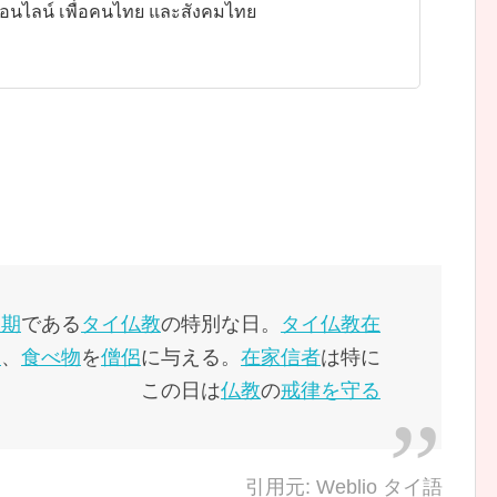
ออนไลน์ เพื่อคนไทย และสังคมไทย
周期
である
タイ
仏教
の特別な日。
タイ
仏教
在
き
、
食べ物
を
僧侶
に与える。
在家信者
は特に
この日は
仏教
の
戒律を守る
引用元: Weblio タイ語