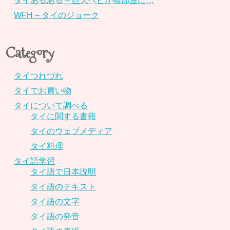
タイあるある – 巨大ヘビが猫部屋に…
WFH – タイのジョーク
Category
タイつれづれ
タイでお買い物
タイについて調べる
タイに関する書籍
タイのウェブメディア
タイ料理
タイ語学習
タイ語で日本説明
タイ語のテキスト
タイ語の文字
タイ語の発音