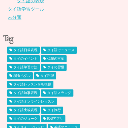
タイ語の表現
タイ語学習ツール
未分類
Tag
タイ語日常表現
タイ語でニュース
タイのイベント
仏陀の言葉
タイ語学習方法
タイの習慣
弱虫ペダル
タイ料理
タイ語レッスン＠相模原
タイ語時事表現
タイ語スラング
タイ語オンラインレッスン
タイ語比喩表現
タイ旅行
タイのジョーク
IOSアプリ
タイスイーツレシピ
英語のニュース