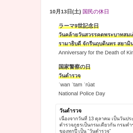
10月13日(土)
国民の休日
ラーマ9世記念日
วันคล้ายวันสวรรคตพระบาทสมเด
รามาธิบดี จักรีนฤบดินทร สยาม
Anniversary for the Death of K
国家警察の日
วันตำรวจ
ˈwan ˈtam ˈrùat
National Police Day
วันตำรวจ
เนื่องจากวันที่ 13 ตุลาคม เป็นว
ตำรวจภูธรเป็นกรมเดียวกัน กรมตำรว
ของทุกปี เป็น "วันตำรวจ"