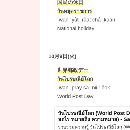
国民の休日
วันหยุดราชการ
ˈwan ˈyùt ˈrâat chá ˈkaan
National holiday
———————————————
10月9日(火)
世界郵政デー
วันไปรษณีย์โลก
ˈwan ˈpray sà ˈnii ˈlôok
World Post Day
วันไปรษณีย์โลก (World Post Da
อะไร หมายถึง ความหมาย) - San
รวบรวมความรู้ วันไปรษณีย์โลก (Wo