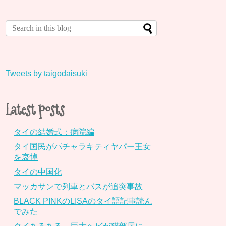
Tweets by taigodaisuki
Latest posts
タイの結婚式：病院編
タイ国民がパチャラキティヤパー王女
を哀悼
タイの中国化
マッカサンで列車とバスが追突事故
BLACK PINKのLISAのタイ語記事読ん
でみた