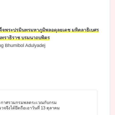
็จพระปรมินทรมหาภูมิพลอดุลยเดช มหิตลาธิเบศร
ินทราธิราช บรมนาถบพิตร
ing Bhumibol Adulyadej
ันประกาศรวมกรมพลตระเวณกับกรม
จจึงได้ยึดถือเอาวันที่ 13 ตุลาคม