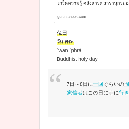
เกร็ดความรู้ คลังสาระ สารานุกรม
guru.sanook.com
仏日
วัน พระ
ˈwan ˈphrá
Buddhist holy day
7日～8日に
一回
ぐらいの
家信者
はこの日に寺に
行