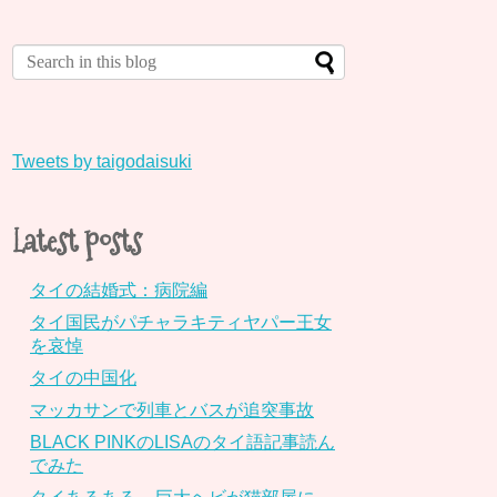
Tweets by taigodaisuki
Latest posts
タイの結婚式：病院編
タイ国民がパチャラキティヤパー王女
を哀悼
タイの中国化
マッカサンで列車とバスが追突事故
BLACK PINKのLISAのタイ語記事読ん
でみた