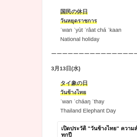
国民の休日
วันหยุดราชการ
ˈwan ˈyùt ˈrâat chá ˈkaan
National holiday
ーーーーーーーーーーーーーーー
3月13日(水)
タイ象の日
วันช้างไทย
ˈwan ˈcháaŋ ˈthay
Thailand Elephant Day
เปิดประวัติ "วันช้างไทย" ควา
ทุกปี