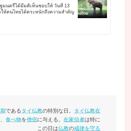
มนตรีได้มีมติเห็นชอบให้ วันที่ 13
ื่อให้คนไทยได้ตระหนักถึงความสำคัญ
周期
である
タイ
仏教
の特別な日。
タイ
仏教
在
き
、
食べ物
を
僧侶
に与える。
在家信者
は特に
この日は
仏教
の
戒律を守る