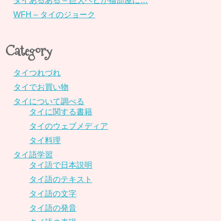
タイあるある – 巨大ヘビが猫部屋に…
WFH – タイのジョーク
Category
タイつれづれ
タイでお買い物
タイについて調べる
タイに関する書籍
タイのウェブメディア
タイ料理
タイ語学習
タイ語で日本説明
タイ語のテキスト
タイ語の文字
タイ語の発音