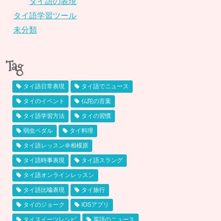
タイ語の表現
タイ語学習ツール
未分類
Tag
タイ語日常表現
タイ語でニュース
タイのイベント
仏陀の言葉
タイ語学習方法
タイの習慣
弱虫ペダル
タイ料理
タイ語レッスン＠相模原
タイ語時事表現
タイ語スラング
タイ語オンラインレッスン
タイ語比喩表現
タイ旅行
タイのジョーク
IOSアプリ
タイスイーツレシピ
英語のニュース