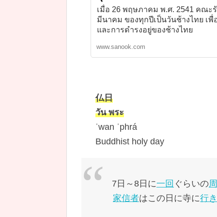
เมื่อ 26 พฤษภาคม พ.ศ. 2541 คณะรัฐ
มีนาคม ของทุกปีเป็นวันช้างไทย เพ
และการดำรงอยู่ของช้างไทย
www.sanook.com
仏日
วัน พระ
ˈwan ˈphrá
Buddhist holy day
7日～8日に
一回
ぐらいの
家信者
はこの日に寺に
行