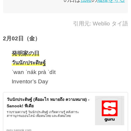
引用元: Weblio タイ語
2月02日（金）
発明家の日
วันนักประดิษฐ์
ˈwan ˈnák prà ˈdìt
Inventor’s Day
วันนักประดิษฐ์ (คืออะไร หมายถึง ความหมาย) -
Sanook! พีเดีย
รวบรวมความรู้ วันนักประดิษฐ์ เกร็ดความรู้ คลังสาระ
สารานุกรมออนไลน์ เพื่อคนไทย และสังคมไทย
guru.sanook.com