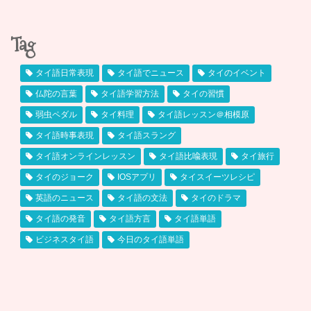
Tag
タイ語日常表現
タイ語でニュース
タイのイベント
仏陀の言葉
タイ語学習方法
タイの習慣
弱虫ペダル
タイ料理
タイ語レッスン＠相模原
タイ語時事表現
タイ語スラング
タイ語オンラインレッスン
タイ語比喩表現
タイ旅行
タイのジョーク
IOSアプリ
タイスイーツレシピ
英語のニュース
タイ語の文法
タイのドラマ
タイ語の発音
タイ語方言
タイ語単語
ビジネスタイ語
今日のタイ語単語