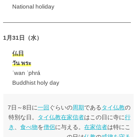
National holiday
——————————————————————
1月31日（水）
仏日
วัน พระ
ˈwan ˈphrá
Buddhist holy day
7日～8日に
一回
ぐらいの
周期
である
タイ
仏教
の
特別な日。
タイ
仏教
在家信者
はこの日に寺に
行
き
、
食べ物
を
僧侶
に与える。
在家信者
は特にこ
の日は
仏教
の
戒律を守る