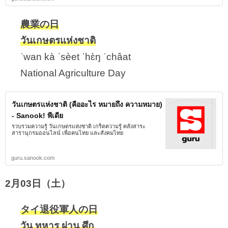
農業の日
วันเกษตรแห่งชาติ
ˈwan kà ˈsèet ˈhɛ̀ŋ ˈchâat
National Agriculture Day
วันเกษตรแห่งชาติ (คืออะไร หมายถึง ความหมาย)
- Sanook! พีเดีย
รวบรวมความรู้ วันเกษตรแห่งชาติ เกร็ดความรู้ คลังสาระ
สารานุกรมออนไลน์ เพื่อคนไทย และสังคมไทย
guru.sanook.com
2月03日（土）
タイ退役軍人の日
วัน ทหาร ผ่าน ศึก