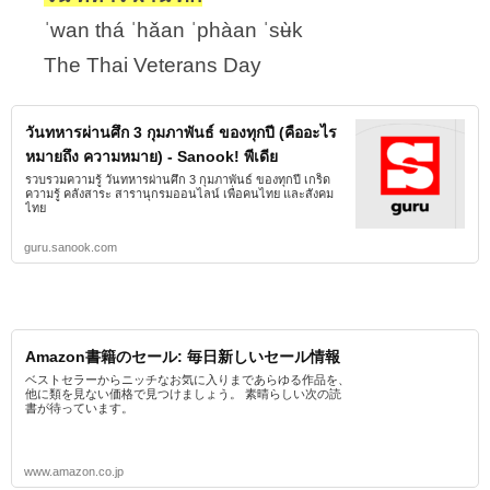
ˈwan thá ˈhǎan ˈphàan ˈsʉ̀k
The Thai Veterans Day
วันทหารผ่านศึก 3 กุมภาพันธ์ ของทุกปี (คืออะไร
หมายถึง ความหมาย) - Sanook! พีเดีย
รวบรวมความรู้ วันทหารผ่านศึก 3 กุมภาพันธ์ ของทุกปี เกร็ด
ความรู้ คลังสาระ สารานุกรมออนไลน์ เพื่อคนไทย และสังคม
ไทย
guru.sanook.com
Amazon書籍のセール: 毎日新しいセール情報
ベストセラーからニッチなお気に入りまであらゆる作品を、
他に類を見ない価格で見つけましょう。 素晴らしい次の読
書が待っています。
www.amazon.co.jp