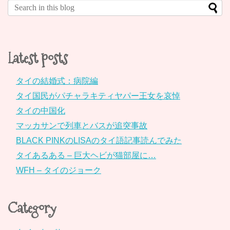
Latest posts
タイの結婚式：病院編
タイ国民がパチャラキティヤパー王女を哀悼
タイの中国化
マッカサンで列車とバスが追突事故
BLACK PINKのLISAのタイ語記事読んでみた
タイあるある – 巨大ヘビが猫部屋に…
WFH – タイのジョーク
Category