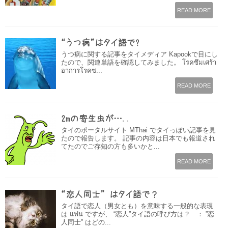
READ MORE
“うつ病”はタイ語で?
うつ病に関する記事をタイメディア Kapookで目にし
たので、関連単語を確認してみました。 โรคซึมเศร้า
อาการโรคซ...
READ MORE
2mの寄生虫が…..
タイのポータルサイト MThai でタイっぽい記事を見
たので報告します。 記事の内容は日本でも報道され
てたのでご存知の方も多いかと...
READ MORE
“恋人同士” はタイ語で？
タイ語で恋人（男女とも）を意味する一般的な表現
は แฟน ですが、 “恋人”タイ語の呼び方は？ ： ”恋
人同士” はどの...