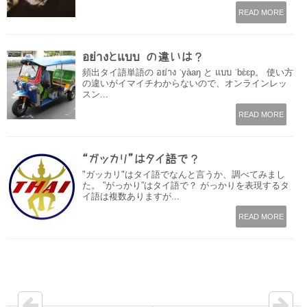
READ MORE
อย่างとแบบ の違いは？
頻出タイ語単語の อย่าง ˈyàaŋ と แบบ ˈbɛ̀ɛp。 使い方
の違いがイマイチわからないので、オンラインレッ
スン...
READ MORE
“ガッカリ”はタイ語で？
"ガッカリ"はタイ語でなんと言うか、調べてみまし
た。 ”がっかり”はタイ語で？ がっかりを表現するタ
イ語は複数ありますが...
READ MORE