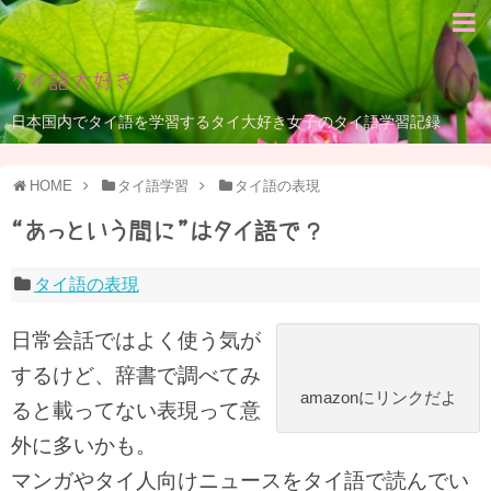
タイ語大好き
日本国内でタイ語を学習するタイ大好き女子のタイ語学習記録
HOME
タイ語学習
タイ語の表現
“あっという間に”はタイ語で？
タイ語の表現
日常会話ではよく使う気が
するけど、辞書で調べてみ
amazonにリンクだよ
ると載ってない表現って意
外に多いかも。
マンガやタイ人向けニュースをタイ語で読んでい