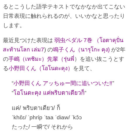
るとこうした語学テキストでなかなか出てこない
日常表現に触れられるのが、いいかなと思ったり
します。
最近見つけた表現は
弱虫ペダル 7巻 （โอตาคุปั่น
สะท้านโลก เล่ม7
) の
鳴子くん（นารุโกะ คุง)
が2年
の
手嶋（เทชิมะ）先輩（รุ่นพี่
）を追い抜こうとす
る
小野田くん（โอโนดะคุง）
を見て、
“
小野田くん アッちゅー間に追いついた‼︎
”
โอโนดะคุง แค่พริบตาเดียวก็
“
“
แค่/ พริบตาเดียว/ ก็
ˈkhɛ̂ɛ/ ˈphríp ˈtaa ˈdiaw/ ˈkɔ̂ɔ
たった/ 一瞬で/ それから