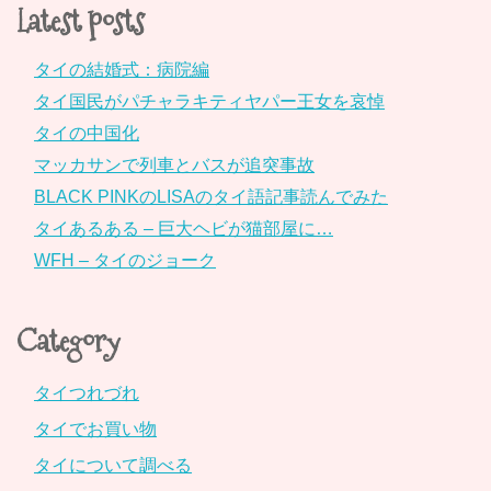
Latest posts
タイの結婚式：病院編
タイ国民がパチャラキティヤパー王女を哀悼
タイの中国化
マッカサンで列車とバスが追突事故
BLACK PINKのLISAのタイ語記事読んでみた
タイあるある – 巨大ヘビが猫部屋に…
WFH – タイのジョーク
Category
タイつれづれ
タイでお買い物
タイについて調べる