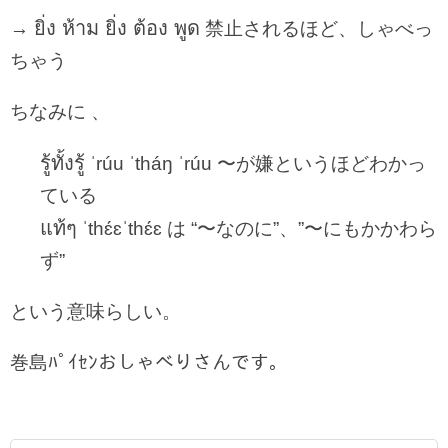
ยิ่ง ห้าม ยิ่ง ต้อง พูด
→
禁止されるほど、しゃべっ
ちゃう
ちなみに 、
รู้ทั้งรู้
ˈrúu ˈtháŋ ˈrúu 〜が嫌というほどわかっ
ている
แท้ๆ
ˈthɛ́ɛˈthɛ́ɛ は “〜なのに”、”〜にもかかわら
ず”
という意味らしい。
巻島ﾊﾟｲｾﾝおしゃべりさんです。