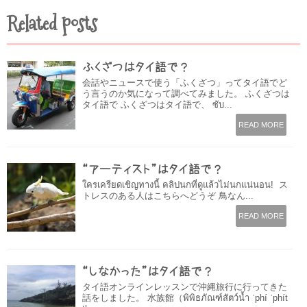
Related posts
ふくざつはタイ語で？
会話やニュースで使う「ふくざつ」ってタイ語でど
う言うのか気になって調べてみました。 ふくざつは
タイ語で ふくざつはタイ語で、 ซับ...
READ MORE
“アーティスト”はタイ語で？
ใครเครียดเชิญทางนี้ คลิปนกที่ดูแล้วไม่นกแน่นอน! ス
トレスのある人はこちらへどうぞ 鳥なん...
READ MORE
“しなかった”はタイ語で？
タイ語オンラインレッスンで沖縄旅行に行ってきた
話をしました。 水族館（พิพิธภัณฑ์สัตว์น้ำ ˈphí ˈphít