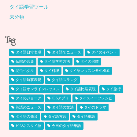
タイ語学習ツール
未分類
Tag
タイ語日常表現
タイ語でニュース
タイのイベント
仏陀の言葉
タイ語学習方法
タイの習慣
弱虫ペダル
タイ料理
タイ語レッスン＠相模原
タイ語時事表現
タイ語スラング
タイ語オンラインレッスン
タイ語比喩表現
タイ旅行
タイのジョーク
IOSアプリ
タイスイーツレシピ
英語のニュース
タイ語の文法
タイのドラマ
タイ語の発音
タイ語方言
タイ語単語
ビジネスタイ語
今日のタイ語単語