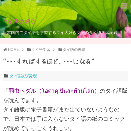
タイ語大好き
日本国内でタイ語を学習するタイ大好き女子のタイ語学習記録
HOME
タイ語学習
タイ語の表現
“・・・すればするほど、・・・になる”
タイ語の表現
「
弱虫ペダル（โอตาดุ ปั่นสะท้านโลก
）のタイ語版
を読んでます。
タイ語版は電子書籍がまだ出ていないようなの
で、日本では手に入らないタイ語の紙のコミック
が読めてすっごくうれしい。