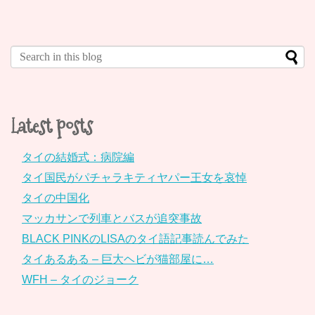
Latest posts
タイの結婚式：病院編
タイ国民がパチャラキティヤパー王女を哀悼
タイの中国化
マッカサンで列車とバスが追突事故
BLACK PINKのLISAのタイ語記事読んでみた
タイあるある – 巨大ヘビが猫部屋に…
WFH – タイのジョーク