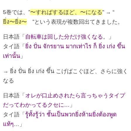
5巻では、”
〜すればするほど、〜になる
” → “
ยิ่ง
ยิ่ง
〜
〜
”という表現が複数回出てきました。
日本語「
自転車は回した分だけ強くなる
。」
ยิ่ง ปั่น จักรยาน มากเท่าไร ก็ ยิ่ง เก่ง ขึ้น
タイ語「
เท่านั้น
」
ยิ่ง ปั่น ยิ่ง เก่ง ขึ้น
→
こげばこぐほど、さらに強く
なる
日本語「
オレが口止めされたら言っちゃうタイプ
だってわかってるクセに…
」
รู้ทั้งรู้ว่า ชั้นเป็นพวกยิ่งห้ามยิ่งต้องพูด
タイ語「
แท้ๆ
…」