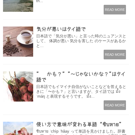
th...
READ MORE
気分が悪いはタイ語で
日本語で「気分が悪い」と言った時のニュアンスと
して、 体調が悪い 気分を害した のケースがあるか
と...
READ MORE
” 〜かも？” ”～じゃないかな？”はタイ
語で
日本語でもイマイチ自信がないことなどを答えると
きに「〜かも？」と言いますが、タイ語では มั้ง
ˈmáŋ と表現するそうです。 มั้ง...
READ MORE
使い方で意味が変わる単語 “ชิบหาย”
ชิบหาย ˈchìp ˈhǎay って単語を見かけました。辞書