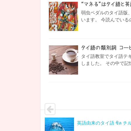
“マネる”はタイ語と
弱虫ペダルのタイ語版
います。 今読んでいる
タイ語の類別詞−コー
タイ語教室でタイ語テキ
しました。 その中で記憶
英語由来のタイ語 ชิล チ