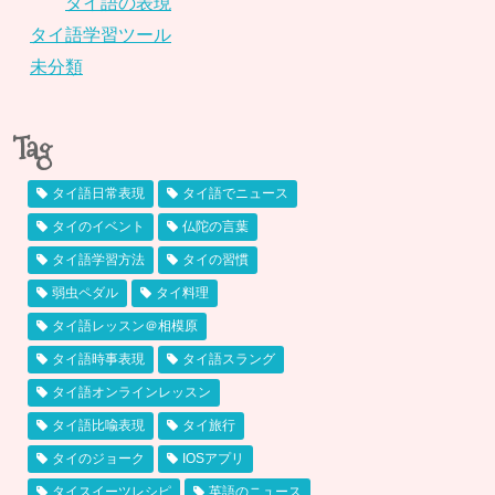
タイ語の表現
タイ語学習ツール
未分類
Tag
タイ語日常表現
タイ語でニュース
タイのイベント
仏陀の言葉
タイ語学習方法
タイの習慣
弱虫ペダル
タイ料理
タイ語レッスン＠相模原
タイ語時事表現
タイ語スラング
タイ語オンラインレッスン
タイ語比喩表現
タイ旅行
タイのジョーク
IOSアプリ
タイスイーツレシピ
英語のニュース