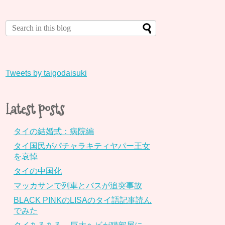
Tweets by taigodaisuki
Latest posts
タイの結婚式：病院編
タイ国民がパチャラキティヤパー王女
を哀悼
タイの中国化
マッカサンで列車とバスが追突事故
BLACK PINKのLISAのタイ語記事読ん
でみた