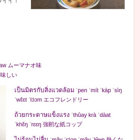
ワイイ！
。
 ˈnaaw ムーマナオ味
ót 美味しい
เป็นมิตรกับสิ่งแวดล้อม
ˈpen ˈmít ˈkàp ˈsìŋ
ˈwɛ̂ɛt ˈlɔ́ɔm エコフレンドリー
ถ้วยกระดาษแข็งแรง
ˈthûay krà ˈdàat
ˈkhɛ̌ŋ ˈrɛɛŋ 強靭な紙コップ
ไม่ร้อนไม่ลื่น
ˈmây ˈrɔ́ɔn ˈmây ˈlʉ̂ʉn 熱くな