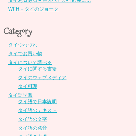
タイあるある – 巨大ヘビが猫部屋に…
WFH – タイのジョーク
Category
タイつれづれ
タイでお買い物
タイについて調べる
タイに関する書籍
タイのウェブメディア
タイ料理
タイ語学習
タイ語で日本説明
タイ語のテキスト
タイ語の文字
タイ語の発音