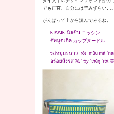
タイ文字のデザインフォントがカ
でも正直、自分には読みずらい…
がんばって上から読んでみるね。
นิสชิน
NISSIN
ニッシン
คัพนูดเดิล
カップヌードル
รสหมูมะนาว
ˈrót ˈmǔu má
อร่อยถึงรส
ʔà ˈrɔ̀y ˈthʉ̌ŋ ˈr