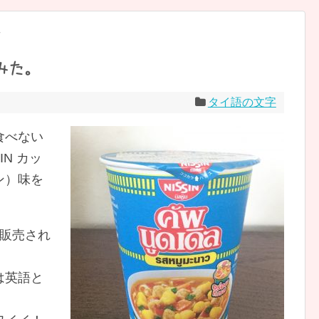
字
みた。
タイ語の文字
食べない
N カッ
ン）味を
も販売され
は英語と