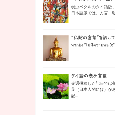
弱虫ペダルのタイ語版
日本語版では、方言、独
“仏陀の言葉”を訳して
หากยัง “ไม่มีความพอใจ” 
タイ語の褒め言葉
先週投稿した記事では
葉（日本人的には）が
記...