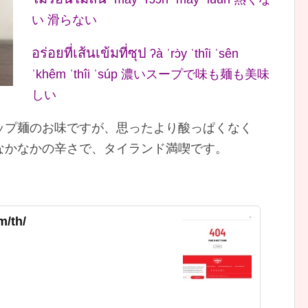
い 滑らない
อร่อยที่เส้นเข้มที่ซุป
ʔà ˈrɔ̀y ˈthîi ˈsên
ˈkhêm ˈthîi ˈsúp 濃いスープで味も麺も美味
しい
ップ麺のお味ですが、思ったより酸っぱくなく
なかなかの辛さで、タイランド満喫です。
m/th/