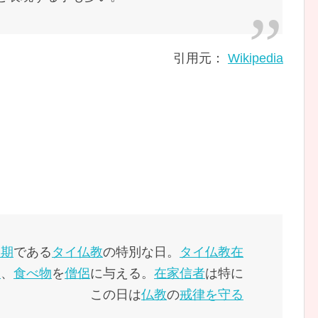
引用元：
Wikipedia
周期
である
タイ
仏教
の特別な日。
タイ
仏教
在
き
、
食べ物
を
僧侶
に与える。
在家信者
は特に
この日は
仏教
の
戒律を守る