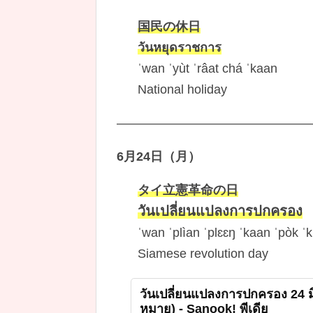
国民の休日
วันหยุดราชการ
ˈwan ˈyùt ˈrâat chá ˈkaan
National holiday
———————————————
6月24日（月）
タイ立憲革命の日
วันเปลี่ยนแปลงการปกครอง
ˈwan ˈplìan ˈplɛɛŋ ˈkaan ˈpòk ˈ
Siamese revolution day
วันเปลี่ยนแปลงการปกครอง 24 ม
หมาย) - Sanook! พีเดีย