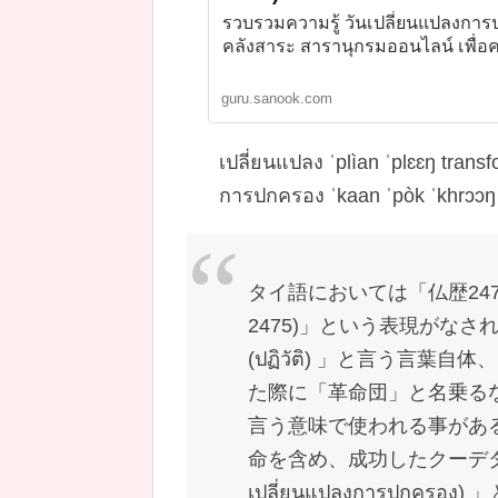
รวบรวมความรู้ วันเปลี่ยนแปลงการป
คลังสาระ สารานุกรมออนไลน์ เพื่
guru.sanook.com
เปลี่ยนแปลง ˈplìan ˈplɛɛŋ tran
การปกครอง ˈkaan ˈpòk ˈkhr
タイ語においては「仏歴2475年のシ
2475)」という表現がな
(ปฏิวัติ) 」と言う言
た際に「革命団」と名乗る
言う意味で使われる事がある
命を含め、成功したクーデタ
เปลี่ยนแปลงการปกคร