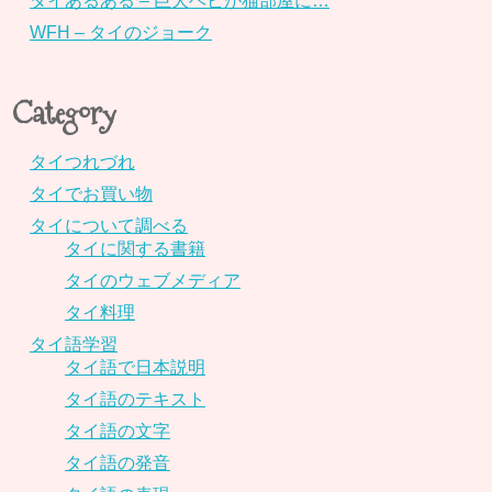
タイあるある – 巨大ヘビが猫部屋に…
WFH – タイのジョーク
Category
タイつれづれ
タイでお買い物
タイについて調べる
タイに関する書籍
タイのウェブメディア
タイ料理
タイ語学習
タイ語で日本説明
タイ語のテキスト
タイ語の文字
タイ語の発音