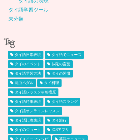
タイ語の表現
タイ語学習ツール
未分類
Tag
タイ語日常表現
タイ語でニュース
タイのイベント
仏陀の言葉
タイ語学習方法
タイの習慣
弱虫ペダル
タイ料理
タイ語レッスン＠相模原
タイ語時事表現
タイ語スラング
タイ語オンラインレッスン
タイ語比喩表現
タイ旅行
タイのジョーク
IOSアプリ
タイスイーツレシピ
英語のニュース