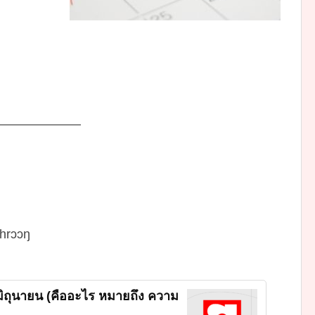
———————
khrɔɔŋ
ิถุนายน (คืออะไร หมายถึง ความ