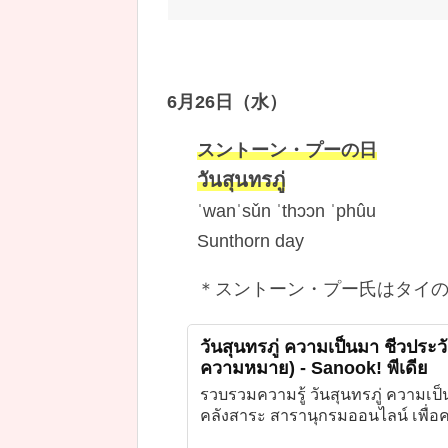
6月26日（水）
スントーン・プーの日
วันสุนทรภู่
ˈwanˈsǔn ˈthɔɔn ˈphûu
Sunthorn day
＊スントーン・プー氏はタイ
วันสุนทรภู่ ความเป็นมา ชีวประวั
ความหมาย) - Sanook! พีเดีย
รวบรวมความรู้ วันสุนทรภู่ ความเป็น
คลังสาระ สารานุกรมออนไลน์ เพื่