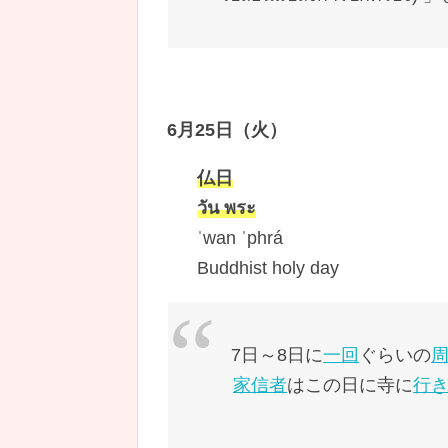
6月25日（火）
仏日
วัน พระ
ˈwan ˈphrá
Buddhist holy day
7日～8日に
一回
ぐらいの
家信者
はこの日に寺に
行