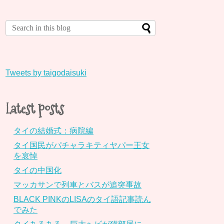
Tweets by taigodaisuki
Latest posts
タイの結婚式：病院編
タイ国民がパチャラキティヤパー王女
を哀悼
タイの中国化
マッカサンで列車とバスが追突事故
BLACK PINKのLISAのタイ語記事読ん
でみた