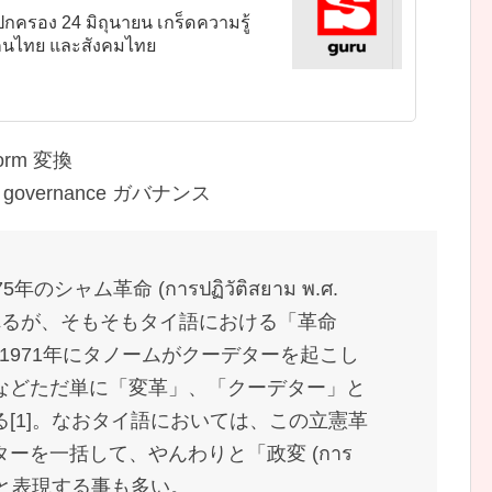
กครอง 24 มิถุนายน เกร็ดความรู้
อคนไทย และสังคมไทย
sform 変換
ɔɔŋ governance ガバナンス
ャム革命 (การปฏิวัติสยาม พ.ศ.
されるが、そもそもタイ語における「革命
葉自体、1971年にタノームがクーデターを起こし
などただ単に「変革」、「クーデター」と
[1]。なおタイ語においては、この立憲革
ーを一括して、やんわりと「政変 (การ
อง) 」と表現する事も多い。