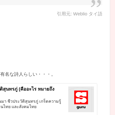
引用元: Weblio タイ語
の有名な詩人らしい・・・。
ติสุนทรภู่ (คืออะไร หมายถึง
มา ชีวประวัติสุนทรภู่ เกร็ดความรู้
อคนไทย และสังคมไทย