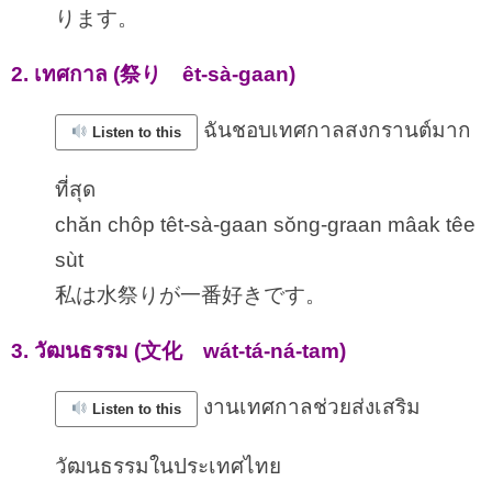
ります。
2. เทศกาล (祭り êt-sà-gaan)
ฉันชอบเทศกาลสงกรานต์มาก
Listen to this
ที่สุด
chăn chôp têt-sà-gaan sŏng-graan mâak têe
sùt
私は水祭りが一番好きです。
3. วัฒนธรรม (文化 wát-tá-ná-tam)
งานเทศกาลช่วยส่งเสริม
Listen to this
วัฒนธรรมในประเทศไทย