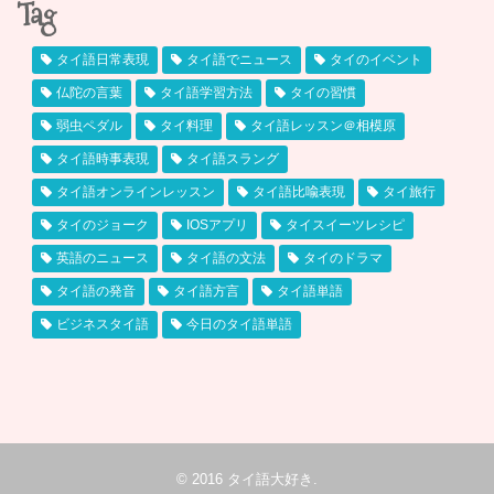
Tag
タイ語日常表現
タイ語でニュース
タイのイベント
仏陀の言葉
タイ語学習方法
タイの習慣
弱虫ペダル
タイ料理
タイ語レッスン＠相模原
タイ語時事表現
タイ語スラング
タイ語オンラインレッスン
タイ語比喩表現
タイ旅行
タイのジョーク
IOSアプリ
タイスイーツレシピ
英語のニュース
タイ語の文法
タイのドラマ
タイ語の発音
タイ語方言
タイ語単語
ビジネスタイ語
今日のタイ語単語
© 2016
タイ語大好き
.