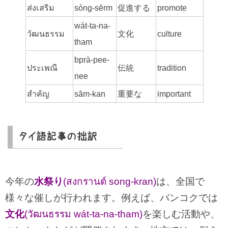
ส่งเสริม
sòng-sĕrm
促進する
promote
wát-ta-na-
วัฒนธรรม
文化
culture
tham
bprà-pee-
ประเพณี
伝統
tradition
nee
สำคัญ
săm-kan
重要な
important
タイ語記事の拙訳
今年の
水祭り
(สงกรานต์ song-kran)
は、全国で
様々な催しが行われます。例えば、バンコクでは
文化
(วัฒนธรรม wát-ta-na-tham)
を楽しむ活動や、