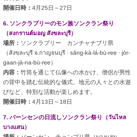
開催日時：
4月25日～27日
6. ソンクラブリーのモン族ソンクラン祭り
（สงกรานต์มอญ สังขละบุรี）
場所：
ソンクラブリー カンチャナブリ県
（สังขละบุรี จ.กาญจนบุรี · săng-kà-lá-bù-ree · jòr-
gaan-jà-na-bù-ree）
内容：
竹筒を通じて仏像への水かけ、僧侶が男性
の背中を踏む伝統的な儀式、地元の人々との水遊
びなど、特別な活動が楽しめます。
開催日時：
4月13日～18日
7. バーンセンの日流しソンクラン祭り（วันไหล
บางแสน）
場所：
バーンセン チョンブリ県（บางแสน