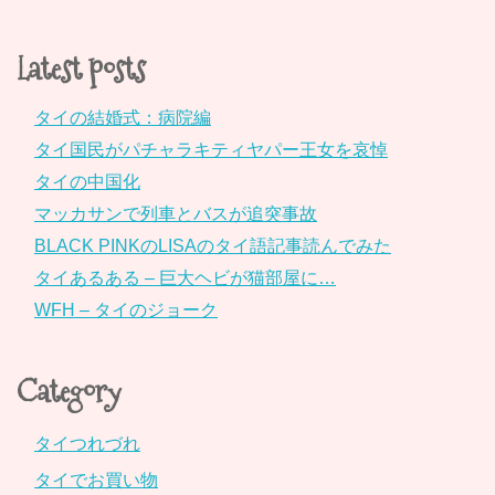
Latest posts
タイの結婚式：病院編
タイ国民がパチャラキティヤパー王女を哀悼
タイの中国化
マッカサンで列車とバスが追突事故
BLACK PINKのLISAのタイ語記事読んでみた
タイあるある – 巨大ヘビが猫部屋に…
WFH – タイのジョーク
Category
タイつれづれ
タイでお買い物