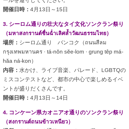
ールを遵守してください。
開催日時：
4月13日～15日
3. シーロム通りの壮大なタイ文化ソンクラン祭り
（มหาสงกรานต์ชื่นฉ่ำเลิศล้ำวัฒนธรรมไทย）
場所：
シーロム通り バンコク（ถนนสีลม
กรุงเทพมหานคร · tá-nŏn sĕe-lom · grung têp má-
hăa ná-kon）
内容：
水かけ、ライブ音楽、パレード、LGBTQの
ミスコンテストなど、都市の中心で楽しめるイベ
ントが盛りだくさんです。
開催日時：
4月13日～14日
4. コンケーン県カオニアオ通りのソンクラン祭り
（สงกรานต์ถนนข้าวเหนียว）