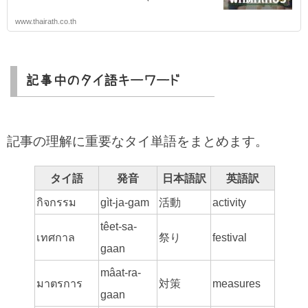
www.thairath.co.th
記事中のタイ語キーワード
記事の理解に重要なタイ単語をまとめます。
タイ語
発音
日本語訳
英語訳
กิจกรรม
gìt-ja-gam
活動
activity
têet-sa-
เทศกาล
祭り
festival
gaan
mâat-ra-
มาตรการ
対策
measures
gaan