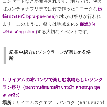
コンセートなどが開催されます。地方では、例え
ばカンチャナブリ県では竹で作ったユニークな
伝
統
(ประเพณี bprà-pee-nee)
の水かけ祭りが行われ
ます。このように、祭りは地域文化を
促進
(ส่ง
เสริม sòng-sĕrm)
する大切なイベントです。
記事中紹介のソンクラーンが楽しめる場
所
1. サイアムの布パンツで楽しむ素晴らしいソンク
ラン祭り（สงกรานต์สยามผ้าขาวม้า สาดสนุก สุด
อะเมซิ่ง）
場所：
サイアムスクエア バンコク（สยามสแควร์