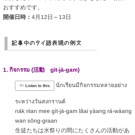
おすすめです。
開催日時：
4月12日～13日
記事中のタイ語表現の例文
1. กิจกรรม (活動 gìt-jà-gam)
นักเรียนมีกิจกรรมหลายอย่าง
Listen to this
ระหว่างวันสงกรานต์
nák riian mee gìt-jà-gam lăai yàang rá-wàang
wan sŏng-graan
生徒たちは水祭りの間にたくさんの活動があ