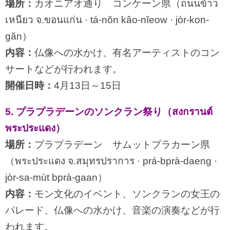
場所：
カオニアオ通り コンケーン県（ถนนข้าว
เหนียว จ.ขอนแก่น · tá-nŏn kâo-nĭeow · jòr-kon-
găn）
内容：
仏像への水かけ、有名アーティストのコン
サートなどが行われます。
開催日時：
4月13日～15日
5. プラプラデーンのソンクラン祭り（สงกรานต์
พระประแดง）
場所：
プラプラデーン サムットプラカーン県
（พระประแดง จ.สมุทรปราการ · prá-bprà-daeng ·
jòr-sa-mùt bprà-gaan）
内容：
モン文化のイベント、ソンクランの女王の
パレード、仏像への水かけ、音楽の演奏などが行
われます。