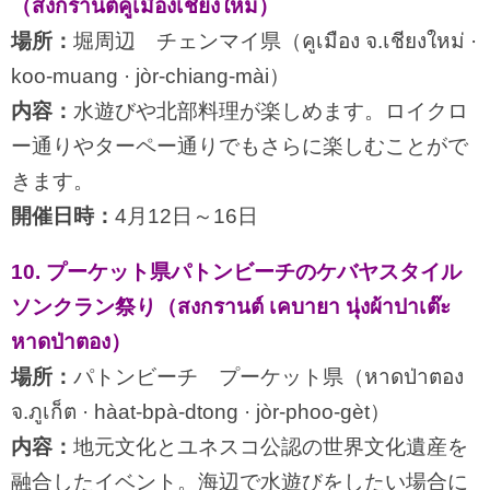
（สงกรานต์คูเมืองเชียงใหม่）
場所：
堀周辺 チェンマイ県（คูเมือง จ.เชียงใหม่ ·
koo-muang · jòr-chiang-mài）
内容：
水遊びや北部料理が楽しめます。ロイクロ
ー通りやターペー通りでもさらに楽しむことがで
きます。
開催日時：
4月12日～16日
10. プーケット県パトンビーチのケバヤスタイル
ソンクラン祭り（สงกรานต์ เคบายา นุ่งผ้าปาเต๊ะ
หาดป่าตอง）
場所：
パトンビーチ プーケット県（หาดป่าตอง
จ.ภูเก็ต · hàat-bpà-dtong · jòr-phoo-gèt）
内容：
地元文化とユネスコ公認の世界文化遺産を
融合したイベント。海辺で水遊びをしたい場合に