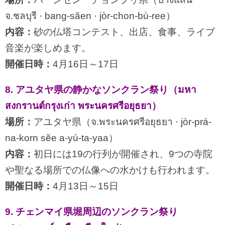
จ.ชลบุรี · bang-săen · jòr-chon-bù-ree）
内容：
砂の仏塔コンテスト、出店、食事、ライブ
音楽が楽しめます。
開催日時：
4月16日～17日
8. アユタヤ県の静かなソンクラン祭り（มหา
สงกรานต์กรุงเก่า พระนครศรีอยุธยา）
場所：
アユタヤ県（จ.พระนครศรีอยุธยา · jòr-prá-
na-korn sĕe a-yú-ta-yaa）
内容：
初日には19の行列が開催され、9つの寺院
や聖なる場所での仏像への水かけも行われます。
開催日時：
4月13日～15日
9. チェンマイ県堀周辺のソンクラン祭り