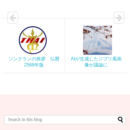
ソンクランの挨拶 仏暦
AIが生成したジブリ風画
2568年版
像が議論に