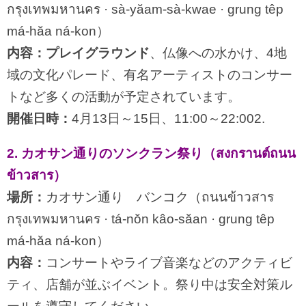
กรุงเทพมหานคร · sà-yăam-sà-kwae · grung têp
má-hăa ná-kon）
内容：プレイグラウンド
、仏像への水かけ、4地
域の文化パレード、有名アーティストのコンサー
トなど多くの活動が予定されています。
開催日時：
4月13日～15日、11:00～22:002.
2. カオサン通りのソンクラン祭り（สงกรานต์ถนน
ข้าวสาร）
場所：
カオサン通り バンコク（ถนนข้าวสาร
กรุงเทพมหานคร · tá-nŏn kâo-săan · grung têp
má-hăa ná-kon）
内容：
コンサートやライブ音楽などのアクティビ
ティ、店舗が並ぶイベント。祭り中は安全対策ル