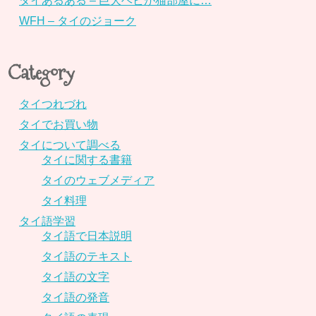
タイあるある – 巨大ヘビが猫部屋に…
WFH – タイのジョーク
Category
タイつれづれ
タイでお買い物
タイについて調べる
タイに関する書籍
タイのウェブメディア
タイ料理
タイ語学習
タイ語で日本説明
タイ語のテキスト
タイ語の文字
タイ語の発音