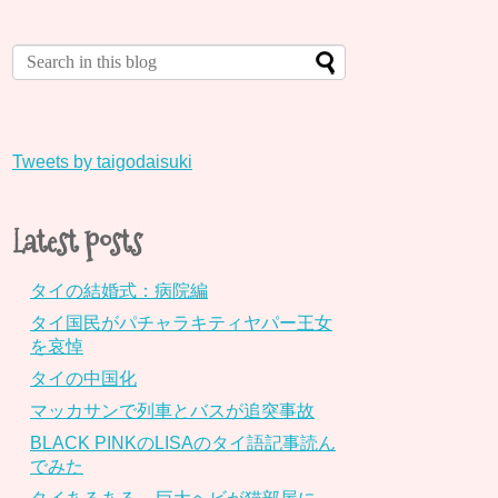
Tweets by taigodaisuki
Latest posts
タイの結婚式：病院編
タイ国民がパチャラキティヤパー王女
を哀悼
タイの中国化
マッカサンで列車とバスが追突事故
BLACK PINKのLISAのタイ語記事読ん
でみた