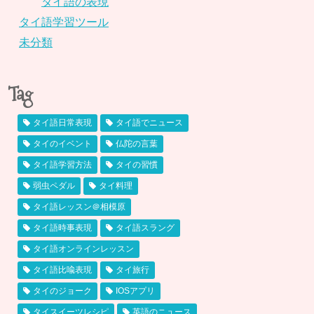
タイ語の表現
タイ語学習ツール
未分類
Tag
タイ語日常表現
タイ語でニュース
タイのイベント
仏陀の言葉
タイ語学習方法
タイの習慣
弱虫ペダル
タイ料理
タイ語レッスン＠相模原
タイ語時事表現
タイ語スラング
タイ語オンラインレッスン
タイ語比喩表現
タイ旅行
タイのジョーク
IOSアプリ
タイスイーツレシピ
英語のニュース