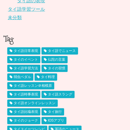
タイ語の表現
タイ語学習ツール
未分類
Tag
タイ語日常表現
タイ語でニュース
タイのイベント
仏陀の言葉
タイ語学習方法
タイの習慣
弱虫ペダル
タイ料理
タイ語レッスン＠相模原
タイ語時事表現
タイ語スラング
タイ語オンラインレッスン
タイ語比喩表現
タイ旅行
タイのジョーク
IOSアプリ
タイスイーツレシピ
英語のニュース