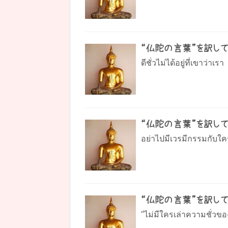
“仏陀の言葉”を訳して
ดีชั่วไม่ได้อยู่ที่เขาว่าเร
“仏陀の言葉”を訳して
อย่าไปมีเวรมีกรรมกับใคร
“仏陀の言葉”を訳して
"ไม่มีใครเล่าความชั่วของต