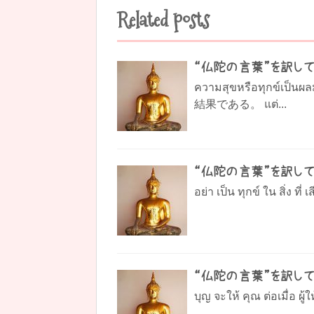
Related posts
“仏陀の言葉”を訳して
ความสุขหรือทุกข์
結果である。 แต่...
“仏陀の言葉”を訳して
อย่า เป็น ทุกข์ ใน สิ่ง ที่ 
“仏陀の言葉”を訳して
บุญ จะให้ คุณ ต่อเมื่อ ผู้ใ