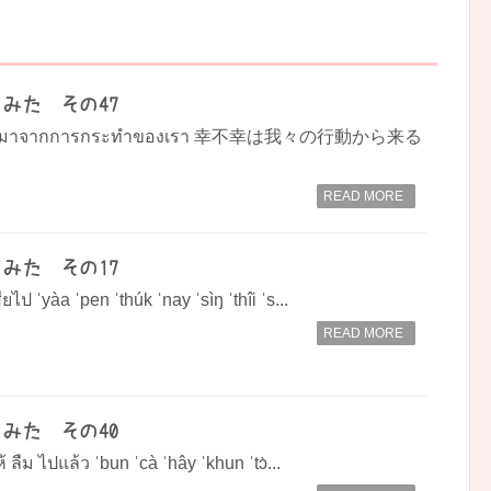
みた その47
เป็นผลมาจากการกระทำของเรา 幸不幸は我々の行動から来る
READ MORE
みた その17
เสียไป ˈyàa ˈpen ˈthúk ˈnay ˈsìŋ ˈthîi ˈs...
READ MORE
みた その40
ห้ ลืม ไปแล้ว ˈbun ˈcà ˈhây ˈkhun ˈtɔ̀...