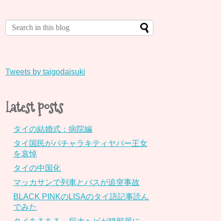
Tweets by taigodaisuki
Latest posts
タイの結婚式：病院編
タイ国民がパチャラキティヤパー王女
を哀悼
タイの中国化
マッカサンで列車とバスが追突事故
BLACK PINKのLISAのタイ語記事読ん
でみた