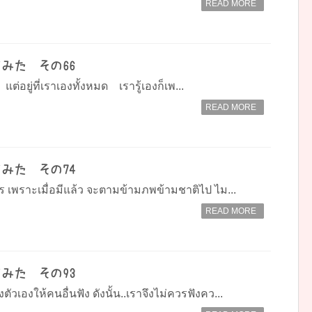
READ MORE
みた その66
า⠀ แต่อยู่ที่เราเองทั้งหมด⠀ เรารู้เองก็เพ...
READ MORE
みた その74
​ เพราะเมื่อมีแล้ว​ จะตามข้ามภพข้ามชาติไป​ ไม...
READ MORE
みた その93
ัวเองให้คนอื่นฟัง ดังนั้น..เราจึงไม่ควรฟังคว...