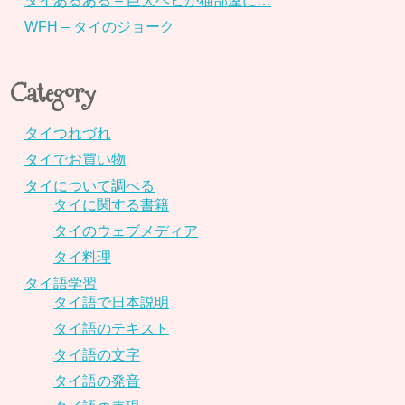
タイあるある – 巨大ヘビが猫部屋に…
WFH – タイのジョーク
Category
タイつれづれ
タイでお買い物
タイについて調べる
タイに関する書籍
タイのウェブメディア
タイ料理
タイ語学習
タイ語で日本説明
タイ語のテキスト
タイ語の文字
タイ語の発音