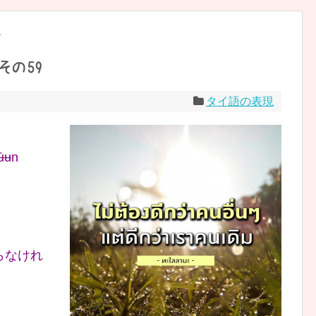
現
その59
タイ語の表現
ʉ̀ʉn
らなけれ