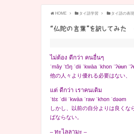
HOME
タイ語学習
タイ語の表
“仏陀の言葉”を訳してみた 
ไม่ต้อง ดีกว่า คนอื่นๆ
ˈmây ˈtɔ̂ŋ ˈdii ˈkwàa ˈkhon ˈʔʉ̀ʉn ˈʔ
他の人々より優れる必要はない、
แต่ ดีกว่า เราคนเดิม
ˈtɛ̀ɛ ˈdii ˈkwàa ˈraw ˈkhon ˈdəəm
しかし、以前の自分よりは良くな
ばならない。
ทะไลลามะ
–
–