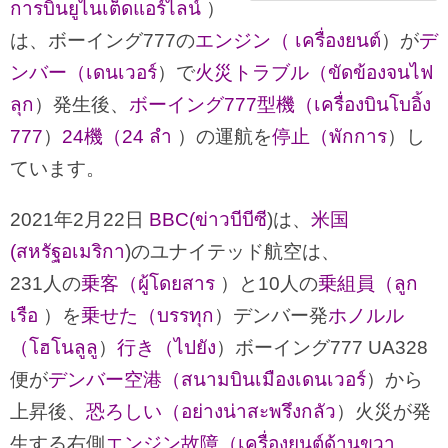
การบินยูไนเต็ดแอร์ไลน์
）
は、ボーイング777の
エンジン（ เครื่องยนต์
）が
デ
ンバー（เดนเวอร์
）で
火災トラブル（ขัดข้องจนไฟ
ลุก
）発生後、
ボーイング777型機（เครื่องบินโบอิ้ง
777
）
24機（24 ลำ
）の運航を
停止（พักการ
）し
ています。
2021年2月22日
BBC(ข่าวบีบีซี
)は、
米国
(สหรัฐอเมริกา
)のユナイテッド航空は、
231人の
乗客（ผู้โดยสาร
）と10人の
乗組員（ลูก
เรือ
）を
乗せた（บรรทุก
）デンバー発
ホノルル
（โฮโนลูลู
）
行き（ไปยัง
）ボーイング777 UA328
便が
デンバー空港（สนามบินเมืองเดนเวอร์
）から
上昇後、
恐ろしい（อย่างน่าสะพรึงกลัว
）火災が発
生する右側
エンジン故障（เครื่องยนต์ด้านขวา