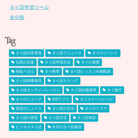
タイ語学習ツール
未分類
Tag
タイ語日常表現
タイ語でニュース
タイのイベント
仏陀の言葉
タイ語学習方法
タイの習慣
弱虫ペダル
タイ料理
タイ語レッスン＠相模原
タイ語時事表現
タイ語スラング
タイ語オンラインレッスン
タイ語比喩表現
タイ旅行
タイのジョーク
IOSアプリ
タイスイーツレシピ
英語のニュース
タイ語の文法
タイのドラマ
タイ語の発音
タイ語方言
タイ語単語
ビジネスタイ語
今日のタイ語単語