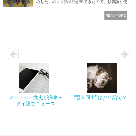
心した」のタイ語単語が出てきたので、類義語や使
い...
READ MORE
スー・チー女史が拘束 –
“恋人同士” はタイ語で？
タイ語でニュース