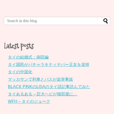
Latest posts
タイの結婚式：病院編
タイ国民がパチャラキティヤパー王女を哀悼
タイの中国化
マッカサンで列車とバスが追突事故
BLACK PINKのLISAのタイ語記事読んでみた
タイあるある – 巨大ヘビが猫部屋に…
WFH – タイのジョーク