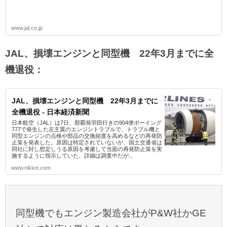
www.jal.co.jp
JAL、損壊エンジンと同型機 22年3月までに全
機退役：
JAL、損壊エンジンと同型機 22年3月までに
全機退役 - 日本経済新聞
日本航空（JAL）は7日、那覇発羽田行きの904便ボーイング
777で発生した左主翼のエンジントラブルで、トラブル機と
同型エンジンの点検や部品の交換頻度を高めるなどの再発防
止策を発表した。原因は特定されていないが、国土交通省は
同社に対し想定しうる原因を考慮して当面の再発防止策を実
施するように指示していた。詳細は調査中だが...
www.nikkei.com
同型機でもエンジン製造会社がP&W社かGE