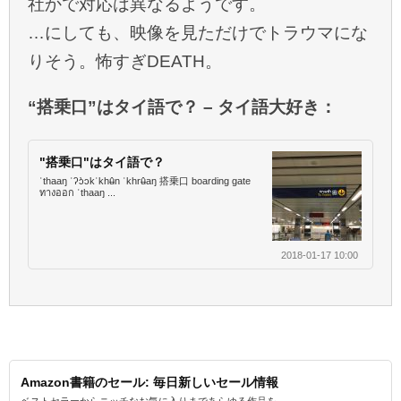
社かで対応は異なるようです。
…にしても、映像を見ただけでトラウマにな
りそう。怖すぎDEATH。
“搭乗口”はタイ語で？ – タイ語大好き：
"搭乗口"はタイ語で？
ˈthaaŋ ˈʔɔ̀ɔkˈkhʉ̂n ˈkhrʉ̂aŋ 搭乗口 boarding gate
ทางออก ˈthaaŋ ...
2018-01-17 10:00
Amazon書籍のセール: 毎日新しいセール情報
ベストセラーからニッチなお気に入りまであらゆる作品を、