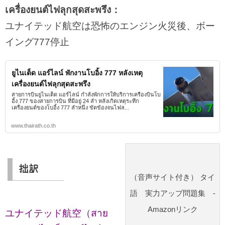
เครื่องยนต์ไฟลุกสุดสะพรึง：
ユナイテッド航空は恐怖のエンジン火災後、ボー
イング777停止
ยูไนเต็ด แอร์ไลน์ พักงานโบอิ้ง 777 หลังเหตุ
เครื่องยนต์ไฟลุกสุดสะพรึง
สายการบินยูไนเต็ด แอร์ไลน์ กำลังพักการให้บริการเครื่องบินโบ
อิ้ง 777 ของสายการบิน ที่มีอยู่ 24 ลำ หลังเกิดเหตุระทึก
เครื่องยนต์ของโบอิ้ง 777 ลำหนึ่ง ขัดข้องจนไฟล...
www.thairath.co.th
拙訳
（音声サイト付き） タイ
語 実力アップ問題集 -
Amazonリンク
ユナイテッド航空（สาย