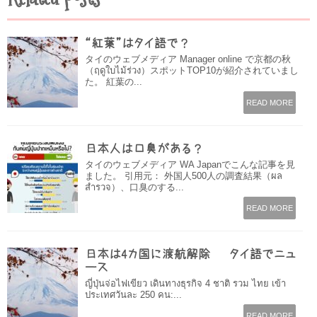
“紅葉”はタイ語で？
タイのウェブメディア Manager online で京都の秋
（ฤดูใบไม้ร่วง）スポットTOP10が紹介されていまし
た。 紅葉の...
READ MORE
日本人は口臭がある？
タイのウェブメディア WA Japanでこんな記事を見
ました。 引用元： 外国人500人の調査結果（ผล
สำรวจ）、口臭のする...
READ MORE
日本は4カ国に渡航解除 – タイ語でニュ
ース
ญี่ปุ่นจ่อไฟเขียว เดินทางธุรกิจ 4 ชาติ รวม ไทย เข้า
ประเทศวันละ 250 คน:...
READ MORE