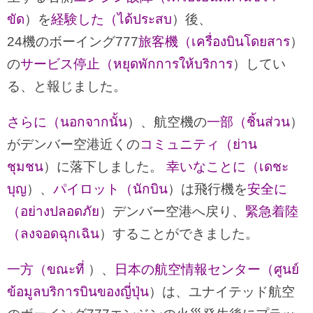
ขัด
）を
経験した（ได้ประสบ
）後、
24機のボーイング777
旅客機（เครื่องบินโดยสาร
）
の
サービス停止（หยุดพักการให้บริการ
）してい
る、と報じました。
さらに（นอกจากนั้น
）、航空機の
一部（ชิ้นส่วน
）
がデンバー空港近くの
コミュニティ（ย่าน
ชุมชน
）に落下しました。
幸いなことに（เดชะ
บุญ
）、
パイロット（นักบิน
）は飛行機を
安全に
（อย่างปลอดภัย
）デンバ​​ー空港へ戻り、
緊急着陸
（ลงจอดฉุกเฉิน
）することができました。
一方（ขณะที่
）、
日本の航空情報センター（ศูนย์
ข้อมูลบริการบินของญี่ปุ่น
）は、ユナイテッド航空