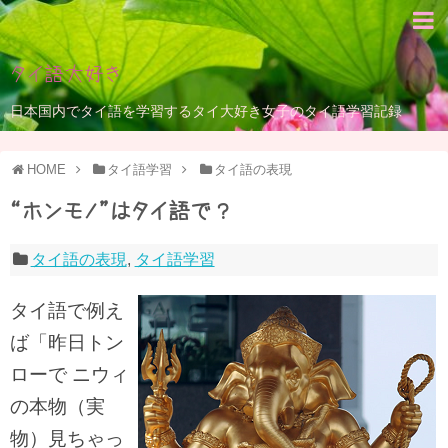
タイ語大好き
日本国内でタイ語を学習するタイ大好き女子のタイ語学習記録
HOME
タイ語学習
タイ語の表現
“ホンモノ”はタイ語で？
タイ語の表現
,
タイ語学習
タイ語で例え
ば「昨日トン
ローで ニウィ
の本物（実
物）見ちゃっ