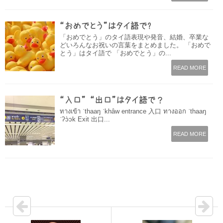
“おめでとう”はタイ語で?
「おめでとう」のタイ語表現や発音、結婚、卒業な
どいろんなお祝いの言葉をまとめました。 「おめで
とう」はタイ語で 「おめでとう」の...
READ MORE
“入口” “出口”はタイ語で？
ทางเข้า ˈthaaŋ ˈkhâw entrance 入口 ทางออก ˈthaaŋ
ˈʔɔ̀ɔk Exit 出口...
READ MORE