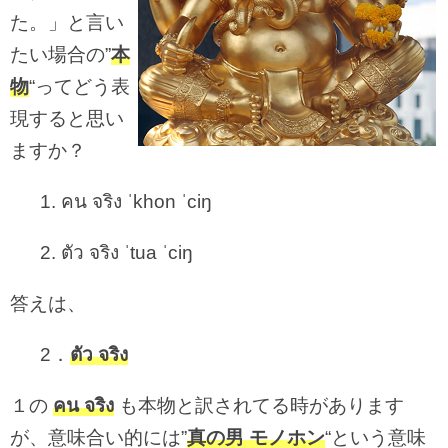
た。」と言い
たい場合の”
本
物
“ってどう表
現すると思い
ますか？
1. คน จริง ˈkhon ˈciŋ
2. ตัว จริง ˈtua ˈciŋ
答えは、
2．
ตัว จริง
１の
คน จริง
も本物と訳されてる時があります
が、意味合い的には”
真の男 モノホン
“という意味