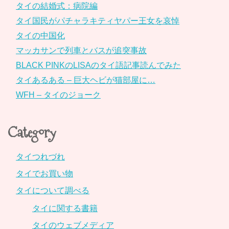
タイの結婚式：病院編
タイ国民がパチャラキティヤパー王女を哀悼
タイの中国化
マッカサンで列車とバスが追突事故
BLACK PINKのLISAのタイ語記事読んでみた
タイあるある – 巨大ヘビが猫部屋に…
WFH – タイのジョーク
Category
タイつれづれ
タイでお買い物
タイについて調べる
タイに関する書籍
タイのウェブメディア