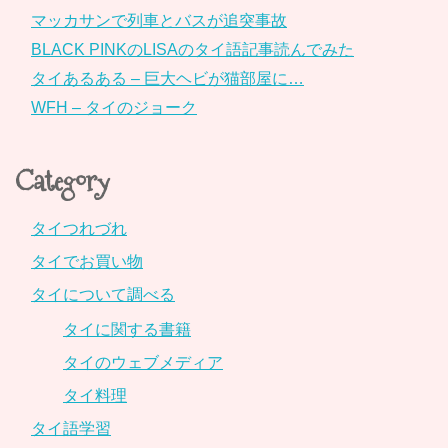
マッカサンで列車とバスが追突事故
BLACK PINKのLISAのタイ語記事読んでみた
タイあるある – 巨大ヘビが猫部屋に…
WFH – タイのジョーク
Category
タイつれづれ
タイでお買い物
タイについて調べる
タイに関する書籍
タイのウェブメディア
タイ料理
タイ語学習