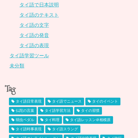
タイ語で日本説明
タイ語のテキスト
タイ語の文字
タイ語の発音
タイ語の表現
タイ語学習ツール
未分類
Tag
タイ語日常表現
タイ語でニュース
タイのイベント
仏陀の言葉
タイ語学習方法
タイの習慣
弱虫ペダル
タイ料理
タイ語レッスン＠相模原
タイ語時事表現
タイ語スラング