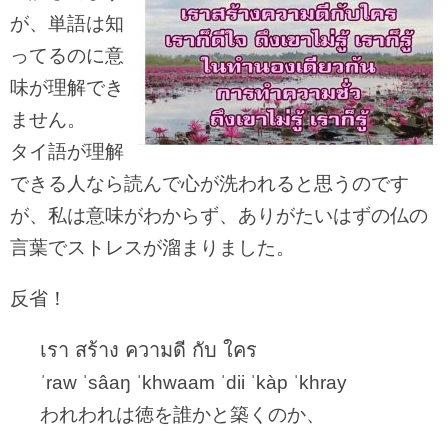
が、単語は知
ってるのに意
味が理解でき
ません。
タイ語が理解
できる人なら読んで心が洗われると思うのです
が、私は意味がわからず、ありがたいはずの仏の
言葉でストレスが溜まりました。
反省！
เรา สร้าง ความดี กับ ใคร
ˈraw ˈsâaŋ ˈkhwaam ˈdii ˈkàp ˈkhray
われわれは徳を誰かと築くのか、