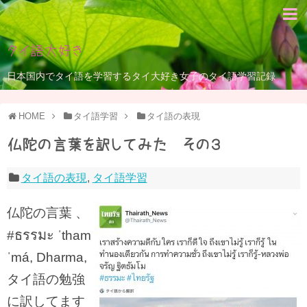
タイ語大好き
日本国内でタイ語を学習するタイ大好き女子のタイ語学習記録
HOME
タイ語学習
タイ語の表現
仏陀の言葉を訳してみた その３
タイ語の表現
,
タイ語学習
仏陀の言葉 、
ธรรมะ
#
ˈtham
ˈmá, Dharma,
タイ語の勉強
に訳してます