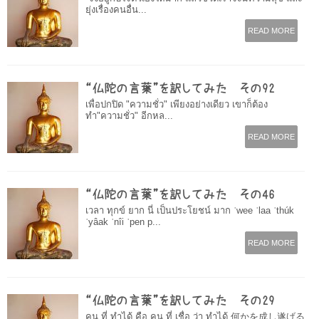
ยุ่งเรื่องคนอื่น...
READ MORE
“仏陀の言葉”を訳してみた その92
เพื่อปกปิด​ "ความชั่ว" เพียงอย่างเดียว​ เขาก็ต้อง
ทำ"ความชั่ว" อีกหล...
READ MORE
“仏陀の言葉”を訳してみた その46
เวลา ทุกข์ ยาก นี่ เป็นประโยชน์ มาก ˈwee ˈlaa ˈthúk
ˈyâak ˈnîi ˈpen p...
READ MORE
“仏陀の言葉”を訳してみた その29
คน ที่ ทำได้ คือ คน ที่ เชื่อ ว่า ทำได้ 何かを成し遂げる