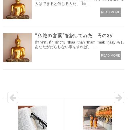
人はできると信じる人だ、 โด...
READ MORE
“仏陀の言葉”を訳してみた その35
ถ้า ท่าน ทำ มักง่าย ˈthâa ˈthân ˈtham ˈmák ˈŋâay もし
あなたがだらしない事をすれば、 ...
READ MORE