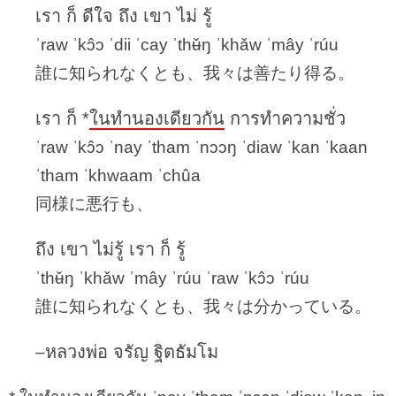
เรา ก็ ดีใจ ถึง เขา ไม่ รู้
ˈraw ˈkɔ̂ɔ ˈdii ˈcay ˈthʉ̌ŋ ˈkhǎw ˈmây ˈrúu
誰に知られなくとも、我々は善たり得る。
เรา ก็ *
ในทำนองเดียวกัน
การทำความชั่ว
ˈraw ˈkɔ̂ɔ ˈnay ˈtham ˈnɔɔŋ ˈdiaw ˈkan ˈkaan
ˈtham ˈkhwaam ˈchûa
同様に悪行も、
ถึง เขา ไม่รู้ เรา ก็ รู้
ˈthʉ̌ŋ ˈkhǎw ˈmây ˈrúu ˈraw ˈkɔ̂ɔ ˈrúu
誰に知られなくとも、我々は分かっている。
หลวงพ่อ จรัญ ฐิตธัมโม
–