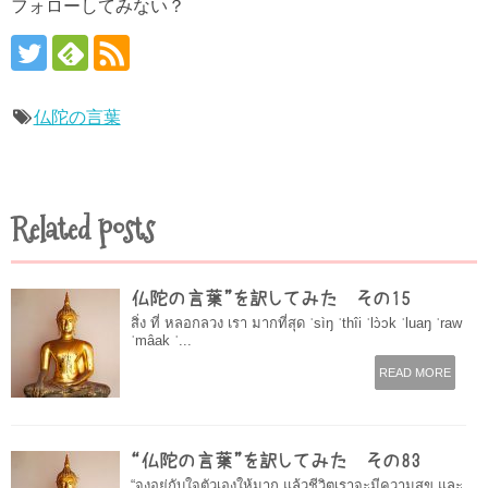
フォローしてみない？
仏陀の言葉
Related posts
仏陀の言葉”を訳してみた その15
สิ่ง ที่ หลอกลวง เรา มากที่สุด ˈsìŋ ˈthîi ˈlɔ̀ɔk ˈluaŋ ˈraw
ˈmâak ˈ...
READ MORE
“仏陀の言葉”を訳してみた その83
“จงอยู่กับใจตัวเองให้มาก แล้วชีวิตเราจะมีความสุข และ