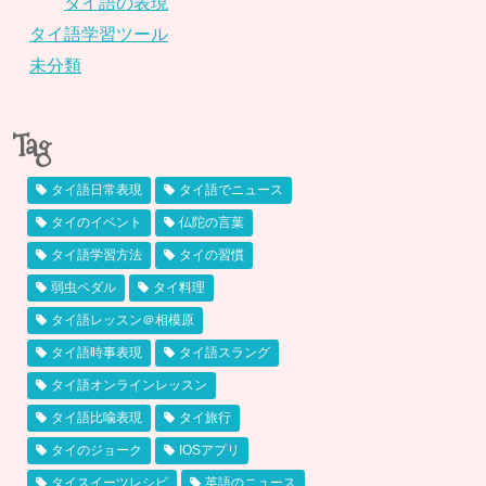
タイ語の表現
タイ語学習ツール
未分類
Tag
タイ語日常表現
タイ語でニュース
タイのイベント
仏陀の言葉
タイ語学習方法
タイの習慣
弱虫ペダル
タイ料理
タイ語レッスン＠相模原
タイ語時事表現
タイ語スラング
タイ語オンラインレッスン
タイ語比喩表現
タイ旅行
タイのジョーク
IOSアプリ
タイスイーツレシピ
英語のニュース