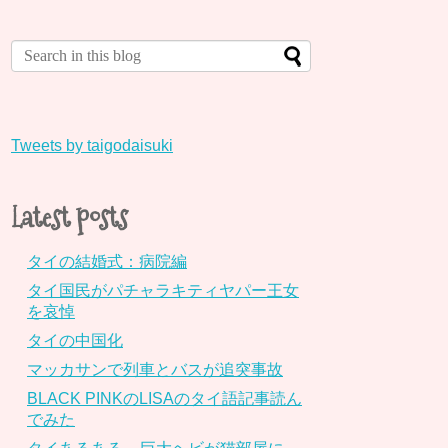
Tweets by taigodaisuki
Latest posts
タイの結婚式：病院編
タイ国民がパチャラキティヤパー王女
を哀悼
タイの中国化
マッカサンで列車とバスが追突事故
BLACK PINKのLISAのタイ語記事読ん
でみた