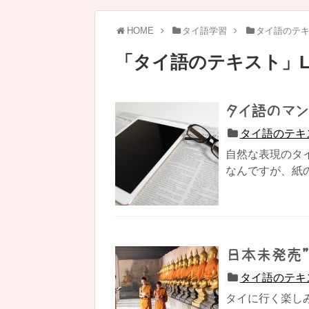
HOME
タイ語学習
タイ語のテ
「
タイ語のテキスト
」
タイ語のマ
タイ語のテキ
自然な表現のタ
なんですが、紙の本（
日本未発売”
タイ語のテキ
タイに行く楽し