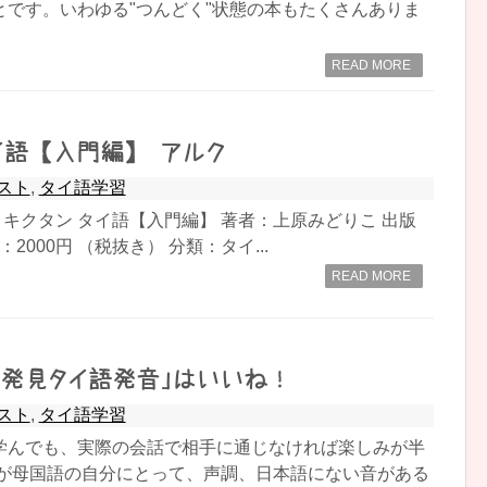
とです。いわゆる"つんどく"状態の本もたくさんありま
READ MORE
イ語 【入門編】 アルク
スト
,
タイ語学習
 キクタン タイ語【入門編】 著者：上原みどりこ 出版
：2000円 （税抜き） 分類：タイ...
READ MORE
「発見タイ語発音」はいいね！
スト
,
タイ語学習
学んでも、実際の会話で相手に通じなければ楽しみが半
語が母国語の自分にとって、声調、日本語にない音がある