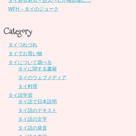
タイあるある – 巨大ヘビが猫部屋に…
WFH – タイのジョーク
Category
タイつれづれ
タイでお買い物
タイについて調べる
タイに関する書籍
タイのウェブメディア
タイ料理
タイ語学習
タイ語で日本説明
タイ語のテキスト
タイ語の文字
タイ語の発音