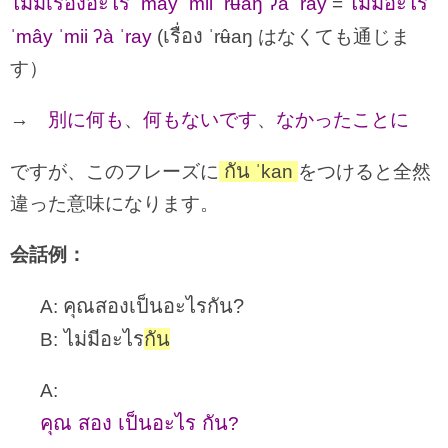
ไม่มีเรื่องอะไร
ไม่มีอะไร
ˈmây ˈmii ˈrʉ̂aŋ ʔà ˈray
=
เรื่อง
ˈmây ˈmii ʔà ˈray
(
ˈrʉ̂aŋ はなくても通じま
す）
→
別に何も
、
何もないです
、
なかったことに
กัน
ですが、このフレーズに
ˈkan
をつけると全然
違った意味になります。
会話例：
คุณสองเป็นอะไรกัน?
A:
ไม่มีอะไร
กัน
B:
A:
คุณ สอง เป็นอะไร กัน
?