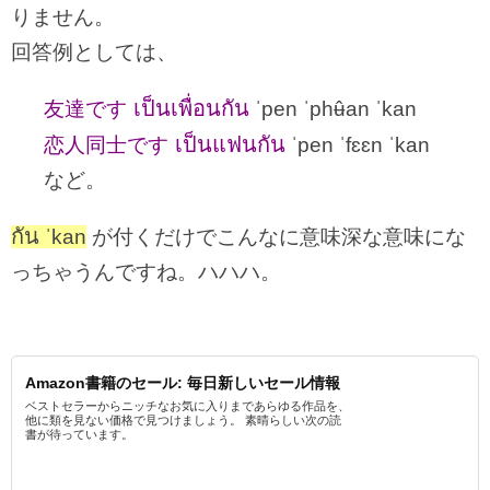
りません。
回答例としては、
เป็นเพื่อนกัน
友達です
ˈpen ˈphʉ̂an ˈkan
เป็นแฟนกัน
恋人同士です
ˈpen ˈfɛɛn ˈkan
など。
กัน
ˈkan
が付くだけでこんなに意味深な意味にな
っちゃうんですね。ハハハ。
Amazon書籍のセール: 毎日新しいセール情報
ベストセラーからニッチなお気に入りまであらゆる作品を、
他に類を見ない価格で見つけましょう。 素晴らしい次の読
書が待っています。