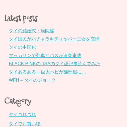
Latest posts
タイの結婚式：病院編
タイ国民がパチャラキティヤパー王女を哀悼
タイの中国化
マッカサンで列車とバスが追突事故
BLACK PINKのLISAのタイ語記事読んでみた
タイあるある – 巨大ヘビが猫部屋に…
WFH – タイのジョーク
Category
タイつれづれ
タイでお買い物