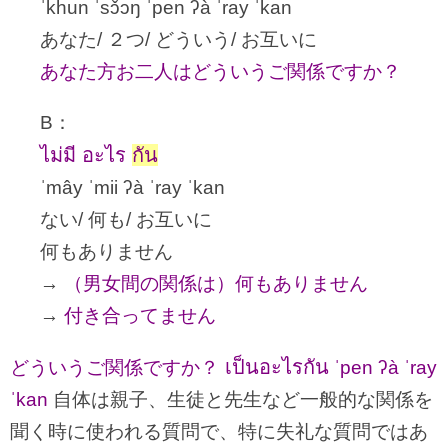
ˈkhun ˈsɔ̌ɔŋ ˈpen ʔà ˈray ˈkan
あなた/ ２つ/ どういう/ お互いに
あなた方お二人はどういうご関係ですか？
B：
ไม่มี อะไร
กัน
ˈmây ˈmii ʔà ˈray ˈkan
ない/ 何も/ お互いに
何もありません
→
（男女間の関係は）何もありません
→
付き合ってません
เป็นอะไรกัน
どういうご関係ですか？
ˈpen ʔà ˈray
ˈkan
自体は親子、生徒と先生など一般的な関係を
聞く時に使われる質問で、特に失礼な質問ではあ