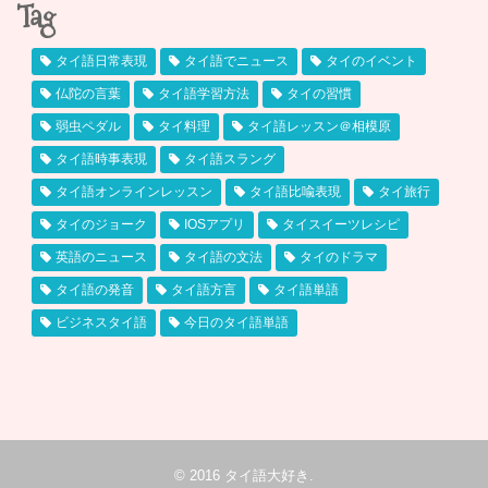
Tag
タイ語日常表現
タイ語でニュース
タイのイベント
仏陀の言葉
タイ語学習方法
タイの習慣
弱虫ペダル
タイ料理
タイ語レッスン＠相模原
タイ語時事表現
タイ語スラング
タイ語オンラインレッスン
タイ語比喩表現
タイ旅行
タイのジョーク
IOSアプリ
タイスイーツレシピ
英語のニュース
タイ語の文法
タイのドラマ
タイ語の発音
タイ語方言
タイ語単語
ビジネスタイ語
今日のタイ語単語
© 2016
タイ語大好き
.