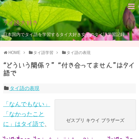
タイ語大好き
日本国内でタイ語を学習するタイ大好き女子のタイ語学習記録
HOME
タイ語学習
タイ語の表現
“どういう関係？” “付き合ってません”はタイ
語で
タイ語の表現
「なんでもない」
「なかったこと
ゼスプリ キウイ ブラザーズ
に」はタイ語で
、